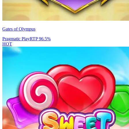
Gates of Olympus
Pragmatic Play
RTP
96.5
%
HOT