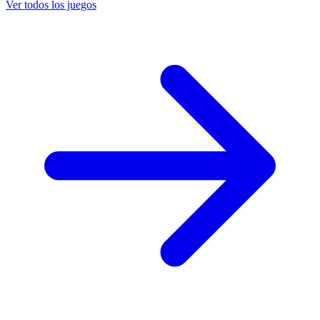
Ver todos los juegos