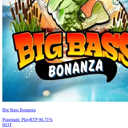
Big Bass Bonanza
Pragmatic Play
RTP
96.71
%
HOT