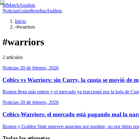
M
MatchAnalisis
Noticias
Guías
Reseñas
Análisis
Inicio
›
#warriors
#
warriors
2
artículos
Noticias
·
20 de febrero, 2026
Celtics vs Warriors: sin Curry, la cuota se movió de m
Boston llega más entero y el mercado ya reaccionó por la baja de Curry
Noticias
·
20 de febrero, 2026
Celtics-Warriors: el mercado está pagando mal la nar
Boston y Golden State mueven apuestas por nombre, no por ritmo real. 
Todas las etiquetas