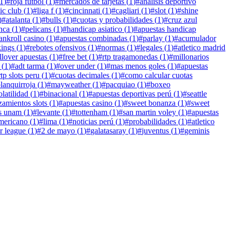
1
)
#
roja futbol
(
1
)
#
mercados de tarjetas
(
1
)
#
análisis deportivo
tic club
(
1
)
#
liga f
(
1
)
#
cincinnati
(
1
)
#
cagliari
(
1
)
#
slot
(
1
)
#
shine
)
#
atalanta
(
1
)
#
bulls
(
1
)
#
cuotas y probabilidades
(
1
)
#
cruz azul
nca
(
1
)
#
pelicans
(
1
)
#
handicap asiatico
(
1
)
#
apuestas handicap
ankroll casino
(
1
)
#
apuestas combinadas
(
1
)
#
parlay
(
1
)
#
acumulador
kings
(
1
)
#
rebotes ofensivos
(
1
)
#
normas
(
1
)
#
legales
(
1
)
#
atletico madrid
llover apuestas
(
1
)
#
free bet
(
1
)
#
rtp tragamonedas
(
1
)
#
millonarios
(
1
)
#
adt tarma
(
1
)
#
over under
(
1
)
#
mas menos goles
(
1
)
#
apuestas
rtp slots peru
(
1
)
#
cuotas decimales
(
1
)
#
como calcular cuotas
lanquirroja
(
1
)
#
mayweather
(
1
)
#
pacquiao
(
1
)
#
boxeo
olatilidad
(
1
)
#
binacional
(
1
)
#
apuestas deportivas perú
(
1
)
#
seattle
zamientos slots
(
1
)
#
apuestas casino
(
1
)
#
sweet bonanza
(
1
)
#
sweet
s unam
(
1
)
#
levante
(
1
)
#
tottenham
(
1
)
#
san martin voley
(
1
)
#
apuestas
mericano
(
1
)
#
lima
(
1
)
#
noticias perú
(
1
)
#
probabilidades
(
1
)
#
atletico
r league
(
1
)
#
2 de mayo
(
1
)
#
galatasaray
(
1
)
#
juventus
(
1
)
#
geminis