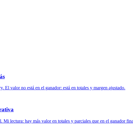
ás
. El valor no está en el ganador: está en totales y margen ajustado.
rativa
Mi lectura: hay más valor en totales y parciales que en el ganador fina