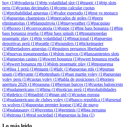
hoy
(
1
)
#
rivadavia
(
1
)
#
rtp volatilidad slot
(
1
)
#
magic
(
1
)
#
rtp slots
peru
(
1
)
#
cuotas decimales
(
1
)
#
como calcular cuotas
(
1
)
#
probabilidad apuestas
(
1
)
#
valor esperado
(
1
)
#
psg vs monaco
(
1
)
#
apuestas champions
(
1
)
#
mercados de goles
(
1
)
#
peru
eliminatorias
(
1
)
#
blanquirroja
(
1
)
#
mayweather
(
1
)
#
pacquiao
(
1
)
#
boxeo
(
1
)
#
convocatoria
(
1
)
#
onpe
(
1
)
#
big bass bonanza
(
1
)
#
big
bass bonanza reseña
(
1
)
#
big bass splash
(
1
)
#
tragamonedas
pragmatic play
(
1
)
#
rtp volatilidad
(
1
)
#
binacional
(
1
)
#
apuestas
deportivas perú
(
1
)
#
seattle
(
1
)
#
sounders
(
1
)
#
ticketmaster
(
1
)
#
libertadores apuestas
(
1
)
#
equipos peruanos libertadores
(
1
)
#
nuevas tragamonedas
(
1
)
#
slots nuevos
(
1
)
#
lanzamientos slots
(
1
)
#
apuestas casino
(
1
)
#
sweet bonanza
(
1
)
#
sweet bonanza reseña
(
1
)
#
sweet bonanza rtp
(
1
)
#
slots pragmatic play
(
1
)
#
moquegua
(
1
)
#
liga 1 perú
(
1
)
#
miami
(
1
)
#
lafc
(
1
)
#
apuestas mls
(
1
)
#
pumas
unam
(
1
)
#
levante
(
1
)
#
tottenham
(
1
)
#
san martin voley
(
1
)
#
apuestas
voley peru
(
1
)
#
cuotas voley
(
1
)
#
tabla de posiciones
(
1
)
#
torneo
apertura 2026
(
1
)
#
osasuna
(
1
)
#
hernan barcos
(
1
)
#
cuotas baloncesto
(
1
)
#
sudamericano
(
1
)
#
lima
(
1
)
#
noticias perú
(
1
)
#
probabilidades
(
1
)
#
atletico
(
1
)
#
madrid
(
1
)
#
man utd
(
1
)
#
cuotas europa
(
1
)
#
sudamericano de clubes voley
(
1
)
#
banco republica
(
1
)
#
arsenal
vs wolves
(
1
)
#
apuestas premier league
(
1
)
#
2 de mayo
(
1
)
#
galatasaray
(
1
)
#
juventus
(
1
)
#
geminis
(
1
)
#
liga peruana
(
1
)
#
girona
(
1
)
#
real sociedad
(
1
)
#
apuestas la liga
(
1
)
Lo más leído