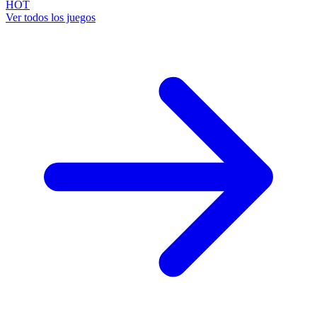
HOT
Ver todos los juegos