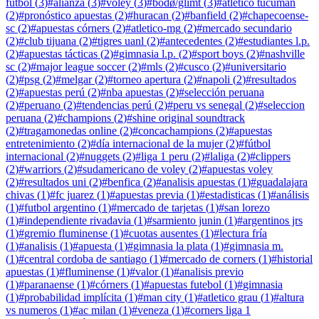
fútbol
(
3
)
#
alianza
(
3
)
#
voley
(
3
)
#
bodø/glimt
(
3
)
#
atletico tucuman
(
2
)
#
pronóstico apuestas
(
2
)
#
huracan
(
2
)
#
banfield
(
2
)
#
chapecoense-
sc
(
2
)
#
apuestas córners
(
2
)
#
atletico-mg
(
2
)
#
mercado secundario
(
2
)
#
club tijuana
(
2
)
#
tigres uanl
(
2
)
#
antecedentes
(
2
)
#
estudiantes l.p.
(
2
)
#
apuestas tácticas
(
2
)
#
gimnasia l.p.
(
2
)
#
sport boys
(
2
)
#
nashville
sc
(
2
)
#
major league soccer
(
2
)
#
mls
(
2
)
#
cusco
(
2
)
#
universitario
(
2
)
#
psg
(
2
)
#
melgar
(
2
)
#
torneo apertura
(
2
)
#
napoli
(
2
)
#
resultados
(
2
)
#
apuestas perú
(
2
)
#
nba apuestas
(
2
)
#
selección peruana
(
2
)
#
peruano
(
2
)
#
tendencias perú
(
2
)
#
peru vs senegal
(
2
)
#
seleccion
peruana
(
2
)
#
champions
(
2
)
#
shine original soundtrack
(
2
)
#
tragamonedas online
(
2
)
#
concachampions
(
2
)
#
apuestas
entretenimiento
(
2
)
#
día internacional de la mujer
(
2
)
#
fútbol
internacional
(
2
)
#
nuggets
(
2
)
#
liga 1 peru
(
2
)
#
laliga
(
2
)
#
clippers
(
2
)
#
warriors
(
2
)
#
sudamericano de voley
(
2
)
#
apuestas voley
(
2
)
#
resultados uni
(
2
)
#
benfica
(
2
)
#
analisis apuestas
(
1
)
#
guadalajara
chivas
(
1
)
#
fc juarez
(
1
)
#
apuestas previa
(
1
)
#
estadisticas
(
1
)
#
análisis
(
1
)
#
futbol argentino
(
1
)
#
mercado de tarjetas
(
1
)
#
san lorezo
(
1
)
#
independiente rivadavia
(
1
)
#
sarmiento junin
(
1
)
#
argentinos jrs
(
1
)
#
gremio fluminense
(
1
)
#
cuotas ausentes
(
1
)
#
lectura fría
(
1
)
#
analisis
(
1
)
#
apuesta
(
1
)
#
gimnasia la plata
(
1
)
#
gimnasia m.
(
1
)
#
central cordoba de santiago
(
1
)
#
mercado de corners
(
1
)
#
historial
apuestas
(
1
)
#
fluminense
(
1
)
#
valor
(
1
)
#
analisis previo
(
1
)
#
paranaense
(
1
)
#
córners
(
1
)
#
apuestas futebol
(
1
)
#
gimnasia
(
1
)
#
probabilidad implícita
(
1
)
#
man city
(
1
)
#
atletico grau
(
1
)
#
altura
vs numeros
(
1
)
#
ac milan
(
1
)
#
veneza
(
1
)
#
corners liga 1