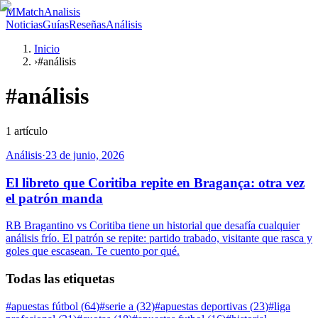
M
MatchAnalisis
Noticias
Guías
Reseñas
Análisis
Inicio
›
#análisis
#
análisis
1
artículo
Análisis
·
23 de junio, 2026
El libreto que Coritiba repite en Bragança: otra vez
el patrón manda
RB Bragantino vs Coritiba tiene un historial que desafía cualquier
análisis frío. El patrón se repite: partido trabado, visitante que rasca y
goles que escasean. Te cuento por qué.
Todas las etiquetas
#
apuestas fútbol
(
64
)
#
serie a
(
32
)
#
apuestas deportivas
(
23
)
#
liga