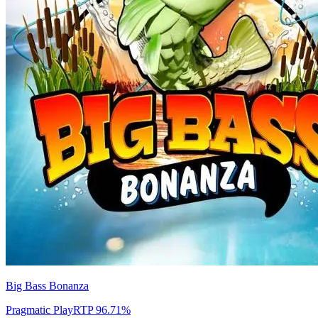
Big Bass Bonanza
Pragmatic Play
RTP
96.71
%