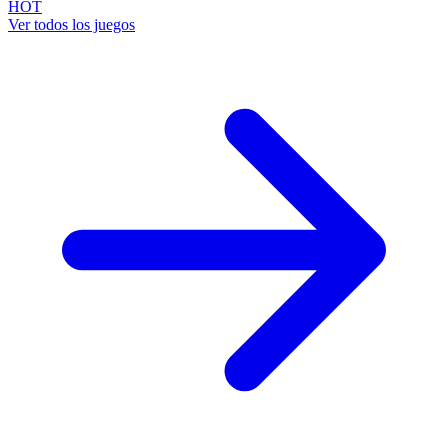
HOT
Ver todos los juegos