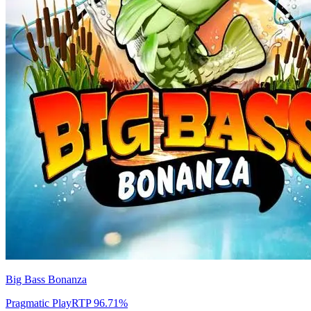
Big Bass Bonanza
Pragmatic Play
RTP
96.71
%