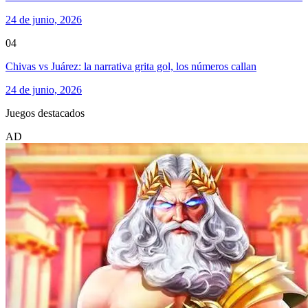
24 de junio, 2026
04
Chivas vs Juárez: la narrativa grita gol, los números callan
24 de junio, 2026
Juegos destacados
AD