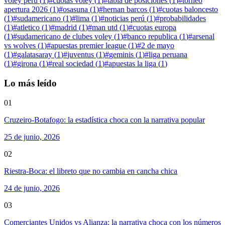
voley peru
(
1
)
#
cuotas voley
(
1
)
#
tabla de posiciones
(
1
)
#
torneo
apertura 2026
(
1
)
#
osasuna
(
1
)
#
hernan barcos
(
1
)
#
cuotas baloncesto
(
1
)
#
sudamericano
(
1
)
#
lima
(
1
)
#
noticias perú
(
1
)
#
probabilidades
(
1
)
#
atletico
(
1
)
#
madrid
(
1
)
#
man utd
(
1
)
#
cuotas europa
(
1
)
#
sudamericano de clubes voley
(
1
)
#
banco republica
(
1
)
#
arsenal
vs wolves
(
1
)
#
apuestas premier league
(
1
)
#
2 de mayo
(
1
)
#
galatasaray
(
1
)
#
juventus
(
1
)
#
geminis
(
1
)
#
liga peruana
(
1
)
#
girona
(
1
)
#
real sociedad
(
1
)
#
apuestas la liga
(
1
)
Lo más leído
01
Cruzeiro-Botafogo: la estadística choca con la narrativa popular
25 de junio, 2026
02
Riestra-Boca: el libreto que no cambia en cancha chica
24 de junio, 2026
03
Comerciantes Unidos vs Alianza: la narrativa choca con los números