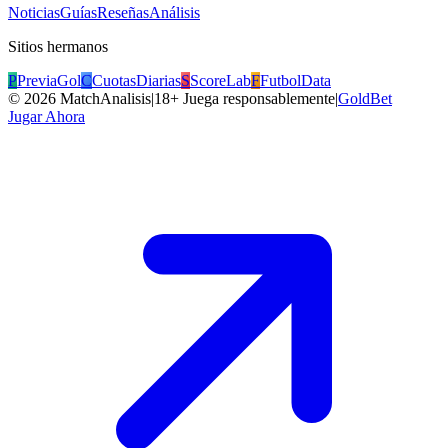
Noticias
Guías
Reseñas
Análisis
Sitios hermanos
P
PreviaGol
C
CuotasDiarias
S
ScoreLab
F
FutbolData
©
2026
MatchAnalisis
|
18+ Juega responsablemente
|
GoldBet
Jugar Ahora