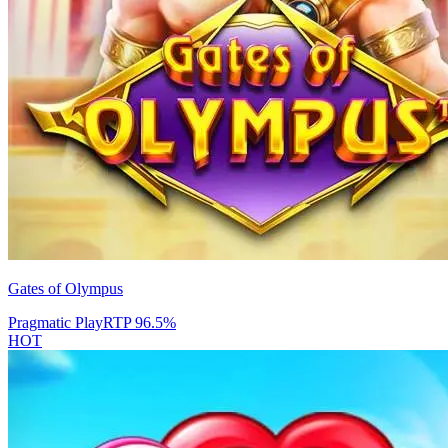
Gates of Olympus
Pragmatic Play
RTP
96.5
%
HOT