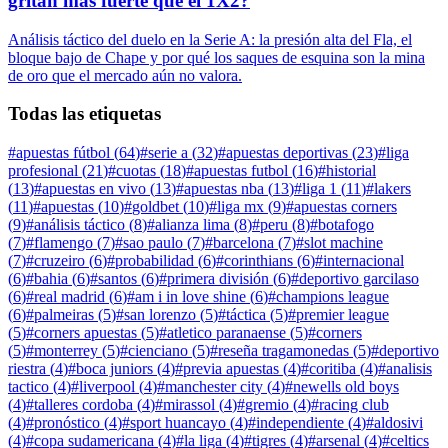
gritan más fuerte que el 1X2?
Análisis táctico del duelo en la Serie A: la presión alta del Fla, el
bloque bajo de Chape y por qué los saques de esquina son la mina
de oro que el mercado aún no valora.
Todas las etiquetas
#
apuestas fútbol
(
64
)
#
serie a
(
32
)
#
apuestas deportivas
(
23
)
#
liga
profesional
(
21
)
#
cuotas
(
18
)
#
apuestas futbol
(
16
)
#
historial
(
13
)
#
apuestas en vivo
(
13
)
#
apuestas nba
(
13
)
#
liga 1
(
11
)
#
lakers
(
11
)
#
apuestas
(
10
)
#
goldbet
(
10
)
#
liga mx
(
9
)
#
apuestas corners
(
9
)
#
análisis táctico
(
8
)
#
alianza lima
(
8
)
#
peru
(
8
)
#
botafogo
(
7
)
#
flamengo
(
7
)
#
sao paulo
(
7
)
#
barcelona
(
7
)
#
slot machine
(
7
)
#
cruzeiro
(
6
)
#
probabilidad
(
6
)
#
corinthians
(
6
)
#
internacional
(
6
)
#
bahia
(
6
)
#
santos
(
6
)
#
primera división
(
6
)
#
deportivo garcilaso
(
6
)
#
real madrid
(
6
)
#
am i in love shine
(
6
)
#
champions league
(
6
)
#
palmeiras
(
5
)
#
san lorenzo
(
5
)
#
táctica
(
5
)
#
premier league
(
5
)
#
corners apuestas
(
5
)
#
atletico paranaense
(
5
)
#
corners
(
5
)
#
monterrey
(
5
)
#
cienciano
(
5
)
#
reseña tragamonedas
(
5
)
#
deportivo
riestra
(
4
)
#
boca juniors
(
4
)
#
previa apuestas
(
4
)
#
coritiba
(
4
)
#
analisis
tactico
(
4
)
#
liverpool
(
4
)
#
manchester city
(
4
)
#
newells old boys
(
4
)
#
talleres cordoba
(
4
)
#
mirassol
(
4
)
#
gremio
(
4
)
#
racing club
(
4
)
#
pronóstico
(
4
)
#
sport huancayo
(
4
)
#
independiente
(
4
)
#
aldosivi
(
4
)
#
copa sudamericana
(
4
)
#
la liga
(
4
)
#
tigres
(
4
)
#
arsenal
(
4
)
#
celtics