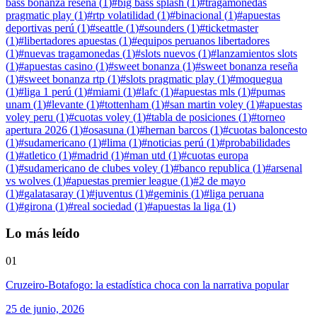
bass bonanza reseña
(
1
)
#
big bass splash
(
1
)
#
tragamonedas
pragmatic play
(
1
)
#
rtp volatilidad
(
1
)
#
binacional
(
1
)
#
apuestas
deportivas perú
(
1
)
#
seattle
(
1
)
#
sounders
(
1
)
#
ticketmaster
(
1
)
#
libertadores apuestas
(
1
)
#
equipos peruanos libertadores
(
1
)
#
nuevas tragamonedas
(
1
)
#
slots nuevos
(
1
)
#
lanzamientos slots
(
1
)
#
apuestas casino
(
1
)
#
sweet bonanza
(
1
)
#
sweet bonanza reseña
(
1
)
#
sweet bonanza rtp
(
1
)
#
slots pragmatic play
(
1
)
#
moquegua
(
1
)
#
liga 1 perú
(
1
)
#
miami
(
1
)
#
lafc
(
1
)
#
apuestas mls
(
1
)
#
pumas
unam
(
1
)
#
levante
(
1
)
#
tottenham
(
1
)
#
san martin voley
(
1
)
#
apuestas
voley peru
(
1
)
#
cuotas voley
(
1
)
#
tabla de posiciones
(
1
)
#
torneo
apertura 2026
(
1
)
#
osasuna
(
1
)
#
hernan barcos
(
1
)
#
cuotas baloncesto
(
1
)
#
sudamericano
(
1
)
#
lima
(
1
)
#
noticias perú
(
1
)
#
probabilidades
(
1
)
#
atletico
(
1
)
#
madrid
(
1
)
#
man utd
(
1
)
#
cuotas europa
(
1
)
#
sudamericano de clubes voley
(
1
)
#
banco republica
(
1
)
#
arsenal
vs wolves
(
1
)
#
apuestas premier league
(
1
)
#
2 de mayo
(
1
)
#
galatasaray
(
1
)
#
juventus
(
1
)
#
geminis
(
1
)
#
liga peruana
(
1
)
#
girona
(
1
)
#
real sociedad
(
1
)
#
apuestas la liga
(
1
)
Lo más leído
01
Cruzeiro-Botafogo: la estadística choca con la narrativa popular
25 de junio, 2026