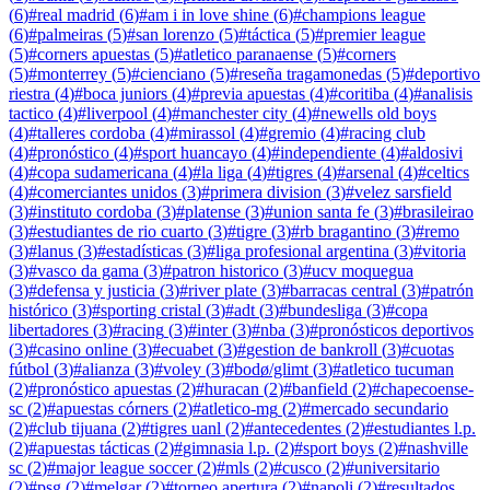
(
6
)
#
real madrid
(
6
)
#
am i in love shine
(
6
)
#
champions league
(
6
)
#
palmeiras
(
5
)
#
san lorenzo
(
5
)
#
táctica
(
5
)
#
premier league
(
5
)
#
corners apuestas
(
5
)
#
atletico paranaense
(
5
)
#
corners
(
5
)
#
monterrey
(
5
)
#
cienciano
(
5
)
#
reseña tragamonedas
(
5
)
#
deportivo
riestra
(
4
)
#
boca juniors
(
4
)
#
previa apuestas
(
4
)
#
coritiba
(
4
)
#
analisis
tactico
(
4
)
#
liverpool
(
4
)
#
manchester city
(
4
)
#
newells old boys
(
4
)
#
talleres cordoba
(
4
)
#
mirassol
(
4
)
#
gremio
(
4
)
#
racing club
(
4
)
#
pronóstico
(
4
)
#
sport huancayo
(
4
)
#
independiente
(
4
)
#
aldosivi
(
4
)
#
copa sudamericana
(
4
)
#
la liga
(
4
)
#
tigres
(
4
)
#
arsenal
(
4
)
#
celtics
(
4
)
#
comerciantes unidos
(
3
)
#
primera division
(
3
)
#
velez sarsfield
(
3
)
#
instituto cordoba
(
3
)
#
platense
(
3
)
#
union santa fe
(
3
)
#
brasileirao
(
3
)
#
estudiantes de rio cuarto
(
3
)
#
tigre
(
3
)
#
rb bragantino
(
3
)
#
remo
(
3
)
#
lanus
(
3
)
#
estadísticas
(
3
)
#
liga profesional argentina
(
3
)
#
vitoria
(
3
)
#
vasco da gama
(
3
)
#
patron historico
(
3
)
#
ucv moquegua
(
3
)
#
defensa y justicia
(
3
)
#
river plate
(
3
)
#
barracas central
(
3
)
#
patrón
histórico
(
3
)
#
sporting cristal
(
3
)
#
adt
(
3
)
#
bundesliga
(
3
)
#
copa
libertadores
(
3
)
#
racing
(
3
)
#
inter
(
3
)
#
nba
(
3
)
#
pronósticos deportivos
(
3
)
#
casino online
(
3
)
#
ecuabet
(
3
)
#
gestion de bankroll
(
3
)
#
cuotas
fútbol
(
3
)
#
alianza
(
3
)
#
voley
(
3
)
#
bodø/glimt
(
3
)
#
atletico tucuman
(
2
)
#
pronóstico apuestas
(
2
)
#
huracan
(
2
)
#
banfield
(
2
)
#
chapecoense-
sc
(
2
)
#
apuestas córners
(
2
)
#
atletico-mg
(
2
)
#
mercado secundario
(
2
)
#
club tijuana
(
2
)
#
tigres uanl
(
2
)
#
antecedentes
(
2
)
#
estudiantes l.p.
(
2
)
#
apuestas tácticas
(
2
)
#
gimnasia l.p.
(
2
)
#
sport boys
(
2
)
#
nashville
sc
(
2
)
#
major league soccer
(
2
)
#
mls
(
2
)
#
cusco
(
2
)
#
universitario
(
2
)
#
psg
(
2
)
#
melgar
(
2
)
#
torneo apertura
(
2
)
#
napoli
(
2
)
#
resultados