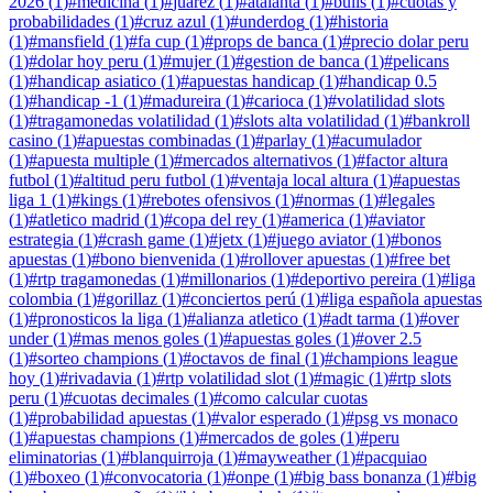
2026
(
1
)
#
medicina
(
1
)
#
juarez
(
1
)
#
atalanta
(
1
)
#
bulls
(
1
)
#
cuotas y
probabilidades
(
1
)
#
cruz azul
(
1
)
#
underdog
(
1
)
#
historia
(
1
)
#
mansfield
(
1
)
#
fa cup
(
1
)
#
props de banca
(
1
)
#
precio dolar peru
(
1
)
#
dolar hoy peru
(
1
)
#
mujer
(
1
)
#
gestion de banca
(
1
)
#
pelicans
(
1
)
#
handicap asiatico
(
1
)
#
apuestas handicap
(
1
)
#
handicap 0.5
(
1
)
#
handicap -1
(
1
)
#
madureira
(
1
)
#
carioca
(
1
)
#
volatilidad slots
(
1
)
#
tragamonedas volatilidad
(
1
)
#
slots alta volatilidad
(
1
)
#
bankroll
casino
(
1
)
#
apuestas combinadas
(
1
)
#
parlay
(
1
)
#
acumulador
(
1
)
#
apuesta multiple
(
1
)
#
mercados alternativos
(
1
)
#
factor altura
futbol
(
1
)
#
altitud peru futbol
(
1
)
#
ventaja local altura
(
1
)
#
apuestas
liga 1
(
1
)
#
kings
(
1
)
#
rebotes ofensivos
(
1
)
#
normas
(
1
)
#
legales
(
1
)
#
atletico madrid
(
1
)
#
copa del rey
(
1
)
#
america
(
1
)
#
aviator
estrategia
(
1
)
#
crash game
(
1
)
#
jetx
(
1
)
#
juego aviator
(
1
)
#
bonos
apuestas
(
1
)
#
bono bienvenida
(
1
)
#
rollover apuestas
(
1
)
#
free bet
(
1
)
#
rtp tragamonedas
(
1
)
#
millonarios
(
1
)
#
deportivo pereira
(
1
)
#
liga
colombia
(
1
)
#
gorillaz
(
1
)
#
conciertos perú
(
1
)
#
liga española apuestas
(
1
)
#
pronosticos la liga
(
1
)
#
alianza atletico
(
1
)
#
adt tarma
(
1
)
#
over
under
(
1
)
#
mas menos goles
(
1
)
#
apuestas goles
(
1
)
#
over 2.5
(
1
)
#
sorteo champions
(
1
)
#
octavos de final
(
1
)
#
champions league
hoy
(
1
)
#
rivadavia
(
1
)
#
rtp volatilidad slot
(
1
)
#
magic
(
1
)
#
rtp slots
peru
(
1
)
#
cuotas decimales
(
1
)
#
como calcular cuotas
(
1
)
#
probabilidad apuestas
(
1
)
#
valor esperado
(
1
)
#
psg vs monaco
(
1
)
#
apuestas champions
(
1
)
#
mercados de goles
(
1
)
#
peru
eliminatorias
(
1
)
#
blanquirroja
(
1
)
#
mayweather
(
1
)
#
pacquiao
(
1
)
#
boxeo
(
1
)
#
convocatoria
(
1
)
#
onpe
(
1
)
#
big bass bonanza
(
1
)
#
big