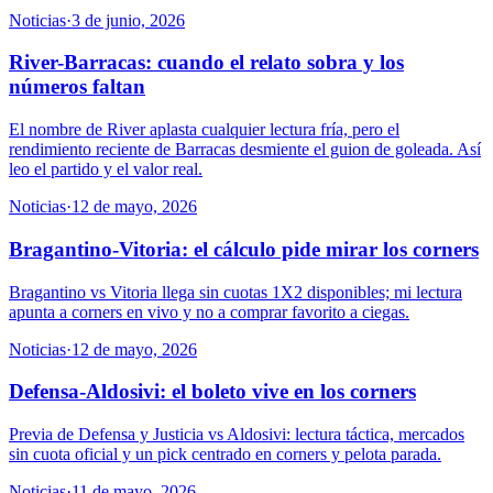
Noticias
·
3 de junio, 2026
River-Barracas: cuando el relato sobra y los
números faltan
El nombre de River aplasta cualquier lectura fría, pero el
rendimiento reciente de Barracas desmiente el guion de goleada. Así
leo el partido y el valor real.
Noticias
·
12 de mayo, 2026
Bragantino-Vitoria: el cálculo pide mirar los corners
Bragantino vs Vitoria llega sin cuotas 1X2 disponibles; mi lectura
apunta a corners en vivo y no a comprar favorito a ciegas.
Noticias
·
12 de mayo, 2026
Defensa-Aldosivi: el boleto vive en los corners
Previa de Defensa y Justicia vs Aldosivi: lectura táctica, mercados
sin cuota oficial y un pick centrado en corners y pelota parada.
Noticias
·
11 de mayo, 2026