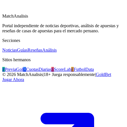
MatchAnalisis
Portal independiente de noticias deportivas, análisis de apuestas y
reseñas de casas de apuestas para el mercado peruano.
Secciones
Noticias
Guías
Reseñas
Análisis
Sitios hermanos
P
PreviaGol
C
CuotasDiarias
S
ScoreLab
F
FutbolData
©
2026
MatchAnalisis
|
18+ Juega responsablemente
|
GoldBet
Jugar Ahora