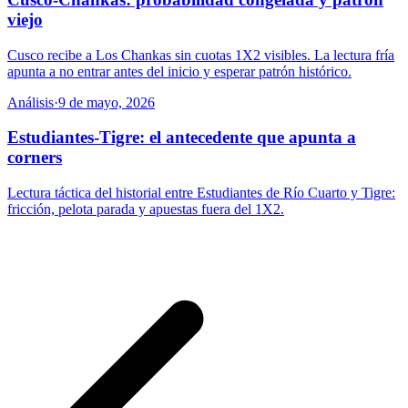
viejo
Cusco recibe a Los Chankas sin cuotas 1X2 visibles. La lectura fría
apunta a no entrar antes del inicio y esperar patrón histórico.
Análisis
·
9 de mayo, 2026
Estudiantes-Tigre: el antecedente que apunta a
corners
Lectura táctica del historial entre Estudiantes de Río Cuarto y Tigre:
fricción, pelota parada y apuestas fuera del 1X2.