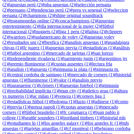
(
2
)
#
apuestas perú
(
2
)
#
nba apuestas
(
2
)
#
selección peruana
(
2
)
#
peruano
(
2
)
#
tendencias perú
(
2
)
#
peru vs senegal
(
2
)
#
seleccion
peruana
(
2
)
#
champions
(
2
)
#
shine original soundtrack
(
2
)
#
tragamonedas online
(
2
)
#
concachampions
(
2
)
#
apuestas
entretenimiento
(
2
)
#
día internacional de la mujer
(
2
)
#
fútbol
internacional
(
2
)
#
nuggets
(
2
)
#
liga 1 peru
(
2
)
#
laliga
(
2
)
#
clippers
(
2
)
#
warriors
(
2
)
#
sudamericano de voley
(
2
)
#
apuestas voley
(
2
)
#
resultados uni
(
2
)
#
benfica
(
2
)
#
analisis apuestas
(
1
)
#
guadalajara
chivas
(
1
)
#
fc juarez
(
1
)
#
apuestas previa
(
1
)
#
estadisticas
(
1
)
#
análisis
(
1
)
#
futbol argentino
(
1
)
#
mercado de tarjetas
(
1
)
#
san lorezo
(
1
)
#
independiente rivadavia
(
1
)
#
sarmiento junin
(
1
)
#
argentinos jrs
(
1
)
#
gremio fluminense
(
1
)
#
cuotas ausentes
(
1
)
#
lectura fría
(
1
)
#
analisis
(
1
)
#
apuesta
(
1
)
#
gimnasia la plata
(
1
)
#
gimnasia m.
(
1
)
#
central cordoba de santiago
(
1
)
#
mercado de corners
(
1
)
#
historial
apuestas
(
1
)
#
fluminense
(
1
)
#
valor
(
1
)
#
analisis previo
(
1
)
#
paranaense
(
1
)
#
córners
(
1
)
#
apuestas futebol
(
1
)
#
gimnasia
(
1
)
#
probabilidad implícita
(
1
)
#
man city
(
1
)
#
atletico grau
(
1
)
#
altura
vs numeros
(
1
)
#
ac milan
(
1
)
#
veneza
(
1
)
#
corners liga 1
(
1
)
#
estadísticas fútbol
(
1
)
#
bologna
(
1
)
#
lazio
(
1
)
#
udinese
(
1
)
#
como
(
1
)
#
previa
(
1
)
#
genoa napoli
(
1
)
#
cuotas apuestas
(
1
)
#
mercado
corners
(
1
)
#
fútbol brasileño
(
1
)
#
fc cajamarca
(
1
)
#
juan pablo ii
college
(
1
)
#
seattle sounders
(
1
)
#
portland timbers
(
1
)
#
historial mls
(
1
)
#
estudiantes lp
(
1
)
#
los angeles galaxy
(
1
)
#
los angeles fc
(
1
)
#
mls
apuestas
(
1
)
#
tarjetas amarillas
(
1
)
#
cf montreal
(
1
)
#
belgrano cordoba
(
1
)
#
rosario central
(
1
)
#
atlanta united
(
1
)
#
cuotas brasileirao