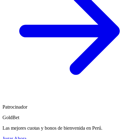
Patrocinador
GoldBet
Las mejores cuotas y bonos de bienvenida en Perú.
Jugar Ahora