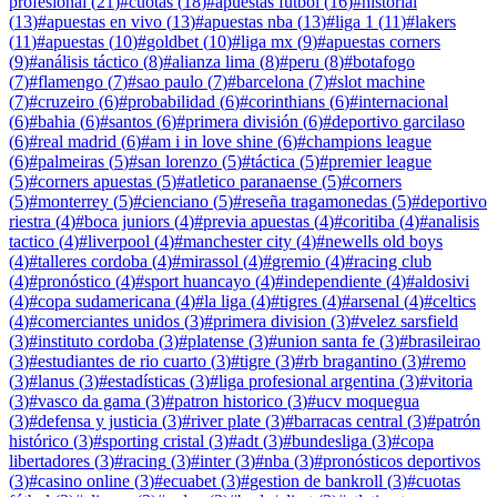
profesional
(
21
)
#
cuotas
(
18
)
#
apuestas futbol
(
16
)
#
historial
(
13
)
#
apuestas en vivo
(
13
)
#
apuestas nba
(
13
)
#
liga 1
(
11
)
#
lakers
(
11
)
#
apuestas
(
10
)
#
goldbet
(
10
)
#
liga mx
(
9
)
#
apuestas corners
(
9
)
#
análisis táctico
(
8
)
#
alianza lima
(
8
)
#
peru
(
8
)
#
botafogo
(
7
)
#
flamengo
(
7
)
#
sao paulo
(
7
)
#
barcelona
(
7
)
#
slot machine
(
7
)
#
cruzeiro
(
6
)
#
probabilidad
(
6
)
#
corinthians
(
6
)
#
internacional
(
6
)
#
bahia
(
6
)
#
santos
(
6
)
#
primera división
(
6
)
#
deportivo garcilaso
(
6
)
#
real madrid
(
6
)
#
am i in love shine
(
6
)
#
champions league
(
6
)
#
palmeiras
(
5
)
#
san lorenzo
(
5
)
#
táctica
(
5
)
#
premier league
(
5
)
#
corners apuestas
(
5
)
#
atletico paranaense
(
5
)
#
corners
(
5
)
#
monterrey
(
5
)
#
cienciano
(
5
)
#
reseña tragamonedas
(
5
)
#
deportivo
riestra
(
4
)
#
boca juniors
(
4
)
#
previa apuestas
(
4
)
#
coritiba
(
4
)
#
analisis
tactico
(
4
)
#
liverpool
(
4
)
#
manchester city
(
4
)
#
newells old boys
(
4
)
#
talleres cordoba
(
4
)
#
mirassol
(
4
)
#
gremio
(
4
)
#
racing club
(
4
)
#
pronóstico
(
4
)
#
sport huancayo
(
4
)
#
independiente
(
4
)
#
aldosivi
(
4
)
#
copa sudamericana
(
4
)
#
la liga
(
4
)
#
tigres
(
4
)
#
arsenal
(
4
)
#
celtics
(
4
)
#
comerciantes unidos
(
3
)
#
primera division
(
3
)
#
velez sarsfield
(
3
)
#
instituto cordoba
(
3
)
#
platense
(
3
)
#
union santa fe
(
3
)
#
brasileirao
(
3
)
#
estudiantes de rio cuarto
(
3
)
#
tigre
(
3
)
#
rb bragantino
(
3
)
#
remo
(
3
)
#
lanus
(
3
)
#
estadísticas
(
3
)
#
liga profesional argentina
(
3
)
#
vitoria
(
3
)
#
vasco da gama
(
3
)
#
patron historico
(
3
)
#
ucv moquegua
(
3
)
#
defensa y justicia
(
3
)
#
river plate
(
3
)
#
barracas central
(
3
)
#
patrón
histórico
(
3
)
#
sporting cristal
(
3
)
#
adt
(
3
)
#
bundesliga
(
3
)
#
copa
libertadores
(
3
)
#
racing
(
3
)
#
inter
(
3
)
#
nba
(
3
)
#
pronósticos deportivos
(
3
)
#
casino online
(
3
)
#
ecuabet
(
3
)
#
gestion de bankroll
(
3
)
#
cuotas