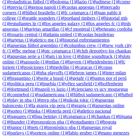
(
1
)
#
estadísticas fútbol
(
1
)
#
bologna
(
1
)
#
lazio
(
1
)
#
udinese
(
1
)
#
como
(
1
)
#
previa
(
1
)
#
genoa napoli
(
1
)
#
cuotas apuestas
(
1
)
#
mercado
corners
(
1
)
#
fútbol brasileño
(
1
)
#
fc cajamarca
(
1
)
#
juan pablo ii
college
(
1
)
#
seattle sounders
(
1
)
#
portland timbers
(
1
)
#
historial mls
(
1
)
#
estudiantes lp
(
1
)
#
los angeles galaxy
(
1
)
#
los angeles fc
(
1
)
#
mls
apuestas
(
1
)
#
tarjetas amarillas
(
1
)
#
cf montreal
(
1
)
#
belgrano cordoba
(
1
)
#
rosario central
(
1
)
#
atlanta united
(
1
)
#
cuotas brasileirao
(
1
)
#
tarjetas
(
1
)
#
atletico mg
(
1
)
#
historial enfrentamientos
(
1
)
#
apuestas fútbol argentino
(
1
)
#
columbus crew
(
1
)
#
new york city
fc
(
1
)
#
fbc melgar
(
1
)
#
utc cajamarca
(
1
)
#
club deportivo los chankas
(
1
)
#
apuestas serie a
(
1
)
#
am i in love
(
1
)
#
shine soundtrack
(
1
)
#
slots
online
(
1
)
#
sassuolo
(
1
)
#
milan
(
1
)
#
bayern
(
1
)
#
heidenheim
(
1
)
#
fc
lorient
(
1
)
#
posiciones
(
1
)
#
medellin
(
1
)
#
caracas
(
1
)
#
copas
sudamericanas
(
1
)
#
nba playoffs
(
1
)
#
lebron james
(
1
)
#
inter milan
(
1
)
#
bragantino
(
1
)
#
serie a brasil
(
1
)
#
getafe
(
1
)
#
juntos por el perú
(
1
)
#
politica peru
(
1
)
#
puebla
(
1
)
#
vélez sarsfield
(
1
)
#
hoffenheim
(
1
)
#
dortmund
(
1
)
#
napoli vs lazio
(
1
)
#
cienciano vs ucv moquegua
(
1
)
#
conmebol
(
1
)
#
sudamericana
(
1
)
#
fútbol sudamericano
(
1
)
#
futbol
(
1
)
#
play in nba
(
1
)
#
mvp nba
(
1
)
#
nikola jokic
(
1
)
#
apuestas
baloncesto
(
1
)
#
la granja vip peru
(
1
)
#
granja
(
1
)
#
apuestas online
(
1
)
#
sorteo
(
1
)
#
tinka
(
1
)
#
lotería perú
(
1
)
#
atletico nacional
(
1
)
#
jaguares
(
1
)
#
liga betplay
(
1
)
#
cajamarca
(
1
)
#
chankas
(
1
)
#
tijuana
(
1
)
#
thunder
(
1
)
#
pronosticos nba
(
1
)
#
estudiantes
(
1
)
#
bogota
(
1
)
#
junior
(
1
)
#
nets
(
1
)
#
pronóstico nba
(
1
)
#
apuestas royal
(
1
)
#
parlays
(
1
)
#
sorteos online
(
1
)
#
fabio gruber
(
1
)
#
mano menezes