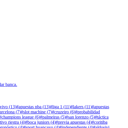
dar banca.
 vivo
(
13
)
#
apuestas nba
(
13
)
#
liga 1
(
11
)
#
lakers
(
11
)
#
apuestas
arcelona
(
7
)
#
slot machine
(
7
)
#
cruzeiro
(
6
)
#
probabilidad
#
champions league
(
6
)
#
palmeiras
(
5
)
#
san lorenzo
(
5
)
#
táctica
ivo riestra
(
4
)
#
boca juniors
(
4
)
#
previa apuestas
(
4
)
#
coritiba
pronóstico
(
4
)
#
sport huancayo
(
4
)
#
independiente
(
4
)
#
aldosivi