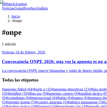
M
MatchAnalisis
Noticias
Guías
Reseñas
Análisis
Inicio
›
#onpe
#
onpe
1
artículo
Noticias
·
24 de febrero, 2026
Convocatoria ONPE 2026: esta vez la apuesta es no a
La convocatoria ONPE mueve búsquedas y ruido de dinero rápido, pero
Todas las etiquetas
#
apuestas fútbol
(
64
)
#
serie a
(
32
)
#
apuestas deportivas
(
23
)
#
liga profe
(
10
)
#
goldbet
(
10
)
#
liga mx
(
9
)
#
apuestas corners
(
9
)
#
análisis táctico
(
8
(
6
)
#
corinthians
(
6
)
#
internacional
(
6
)
#
bahia
(
6
)
#
santos
(
6
)
#
primera div
(
5
)
#
premier league
(
5
)
#
corners apuestas
(
5
)
#
atletico paranaense
(
5
)
#
c
(
4
)
#
analisis tactico
(
4
)
#
liverpool
(
4
)
#
manchester city
(
4
)
#
newells old