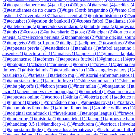
(
4
)
#
copa sudamericana
(
4
)
#
la liga
(
4
)
#
tigres
(
4
)
#
arsenal
(
4
)
#
celtics
(
4
(
3
)
#
estudiantes de rio cuarto
(
3
)
#
tigre
(
3
)
#
rb bragantino
(
3
)
#
remo
(
3
)
justicia
(
3
)
#
river plate
(
3
)
#
barracas central
(
3
)
#
patrón histórico
(
3
)
#
sp
(
3
)
#
ecuabet
(
3
)
#
gestion de bankroll
(
3
)
#
cuotas fútbol
(
3
)
#
alianza
(
3
)
#
(
2
)
#
atletico-mg
(
2
)
#
mercado secundario
(
2
)
#
club tijuana
(
2
)
#
tigres ua
(
2
)
#
mls
(
2
)
#
cusco
(
2
)
#
universitario
(
2
)
#
psg
(
2
)
#
melgar
(
2
)
#
torneo ap
senegal
(
2
)
#
seleccion peruana
(
2
)
#
champions
(
2
)
#
shine original soun
(
2
)
#
nuggets
(
2
)
#
liga 1 peru
(
2
)
#
laliga
(
2
)
#
clippers
(
2
)
#
warriors
(
2
)
#
s
(
1
)
#
apuestas previa
(
1
)
#
estadisticas
(
1
)
#
análisis
(
1
)
#
futbol argentino
(
ausentes
(
1
)
#
lectura fría
(
1
)
#
analisis
(
1
)
#
apuesta
(
1
)
#
gimnasia la plata
(
1
)
#
paranaense
(
1
)
#
córners
(
1
)
#
apuestas futebol
(
1
)
#
gimnasia
(
1
)
#
pro
(
1
)
#
bologna
(
1
)
#
lazio
(
1
)
#
udinese
(
1
)
#
como
(
1
)
#
previa
(
1
)
#
genoa nap
timbers
(
1
)
#
historial mls
(
1
)
#
estudiantes lp
(
1
)
#
los angeles galaxy
(
1
)
brasileirao
(
1
)
#
tarjetas
(
1
)
#
atletico mg
(
1
)
#
historial enfrentamientos
(
1
(
1
)
#
apuestas serie a
(
1
)
#
am i in love
(
1
)
#
shine soundtrack
(
1
)
#
slots o
(
1
)
#
nba playoffs
(
1
)
#
lebron james
(
1
)
#
inter milan
(
1
)
#
bragantino
(
1
)
#
lazio
(
1
)
#
cienciano vs ucv moquegua
(
1
)
#
conmebol
(
1
)
#
sudamerican
(
1
)
#
apuestas online
(
1
)
#
sorteo
(
1
)
#
tinka
(
1
)
#
lotería perú
(
1
)
#
atletico 
(
1
)
#
junior
(
1
)
#
nets
(
1
)
#
pronóstico nba
(
1
)
#
apuestas royal
(
1
)
#
parlays
(
1
)
#
champions femenina
(
1
)
#
fútbol femenino
(
1
)
#
robbie williams
(
1
)
(
1
)
#
original soundtrack
(
1
)
#
leverkusen
(
1
)
#
europa league
(
1
)
#
bravos
(
1
)
#
underdog
(
1
)
#
historia
(
1
)
#
mansfield
(
1
)
#
fa cup
(
1
)
#
props de ban
(
1
)
#
handicap 0.5
(
1
)
#
handicap -1
(
1
)
#
madureira
(
1
)
#
carioca
(
1
)
#
volat
(
1
)
#
apuesta multiple
(
1
)
#
mercados alternativos
(
1
)
#
factor altura futbol
(
1
)
#
copa del rey
(
1
)
#
america
(
1
)
#
aviator estrategia
(
1
)
#
crash game
(
1