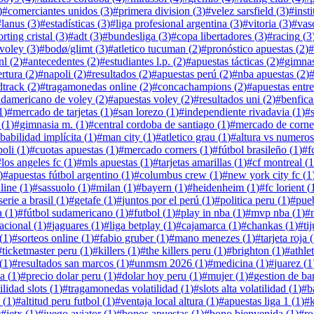
)
#
comerciantes unidos
(
3
)
#
primera division
(
3
)
#
velez sarsfield
(
3
)
#
inst
#
lanus
(
3
)
#
estadísticas
(
3
)
#
liga profesional argentina
(
3
)
#
vitoria
(
3
)
#
vas
orting cristal
(
3
)
#
adt
(
3
)
#
bundesliga
(
3
)
#
copa libertadores
(
3
)
#
racing
(
3
voley
(
3
)
#
bodø/glimt
(
3
)
#
atletico tucuman
(
2
)
#
pronóstico apuestas
(
2
)
#
nl
(
2
)
#
antecedentes
(
2
)
#
estudiantes l.p.
(
2
)
#
apuestas tácticas
(
2
)
#
gimnas
ertura
(
2
)
#
napoli
(
2
)
#
resultados
(
2
)
#
apuestas perú
(
2
)
#
nba apuestas
(
2
)
dtrack
(
2
)
#
tragamonedas online
(
2
)
#
concachampions
(
2
)
#
apuestas entr
udamericano de voley
(
2
)
#
apuestas voley
(
2
)
#
resultados uni
(
2
)
#
benfica
1
)
#
mercado de tarjetas
(
1
)
#
san lorezo
(
1
)
#
independiente rivadavia
(
1
)
#
(
1
)
#
gimnasia m.
(
1
)
#
central cordoba de santiago
(
1
)
#
mercado de corne
babilidad implícita
(
1
)
#
man city
(
1
)
#
atletico grau
(
1
)
#
altura vs numeros
oli
(
1
)
#
cuotas apuestas
(
1
)
#
mercado corners
(
1
)
#
fútbol brasileño
(
1
)
#
f
#
los angeles fc
(
1
)
#
mls apuestas
(
1
)
#
tarjetas amarillas
(
1
)
#
cf montreal
(
1
)
#
apuestas fútbol argentino
(
1
)
#
columbus crew
(
1
)
#
new york city fc
(
1
nline
(
1
)
#
sassuolo
(
1
)
#
milan
(
1
)
#
bayern
(
1
)
#
heidenheim
(
1
)
#
fc lorient
(
serie a brasil
(
1
)
#
getafe
(
1
)
#
juntos por el perú
(
1
)
#
politica peru
(
1
)
#
pue
a
(
1
)
#
fútbol sudamericano
(
1
)
#
futbol
(
1
)
#
play in nba
(
1
)
#
mvp nba
(
1
)
#
nacional
(
1
)
#
jaguares
(
1
)
#
liga betplay
(
1
)
#
cajamarca
(
1
)
#
chankas
(
1
)
#
ti
(
1
)
#
sorteos online
(
1
)
#
fabio gruber
(
1
)
#
mano menezes
(
1
)
#
tarjeta roja
(
#
ticketmaster peru
(
1
)
#
killers
(
1
)
#
the killers peru
(
1
)
#
brighton
(
1
)
#
athle
(
1
)
#
resultados san marcos
(
1
)
#
unmsm 2026
(
1
)
#
medicina
(
1
)
#
juarez
(
1
ca
(
1
)
#
precio dolar peru
(
1
)
#
dolar hoy peru
(
1
)
#
mujer
(
1
)
#
gestion de ba
ilidad slots
(
1
)
#
tragamonedas volatilidad
(
1
)
#
slots alta volatilidad
(
1
)
#
b
(
1
)
#
altitud peru futbol
(
1
)
#
ventaja local altura
(
1
)
#
apuestas liga 1
(
1
)
#
)
#
jetx
(
1
)
#
juego aviator
(
1
)
#
bonos apuestas
(
1
)
#
bono bienvenida
(
1
)
#
ro