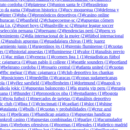
ituto cordoba
(
3
)
#
platense
(
3
)
#
union santa fe
(
3
)
#
brasileirao
co da gama
(
3
)
#
patron historico
(
3
)
#
ucv moquegua
(
3
)
#
defensa y
)
#
inter
(
3
)
#
nba
(
3
)
#
pronósticos deportivos
(
3
)
#
casino online
huracan
(
2
)
#
banfield
(
2
)
#
chapecoense-sc
(
2
)
#
apuestas córners
ia l.p.
(
2
)
#
sport boys
(
2
)
#
nashville sc
(
2
)
#
major league soccer
#
selección peruana
(
2
)
#
peruano
(
2
)
#
tendencias perú
(
2
)
#
peru vs
etenimiento
(
2
)
#
día internacional de la mujer
(
2
)
#
fútbol internacional
(
2
)
#
analisis apuestas
(
1
)
#
guadalajara chivas
(
1
)
#
fc juarez
sarmiento junin
(
1
)
#
argentinos jrs
(
1
)
#
gremio fluminense
(
1
)
#
cuotas
rs
(
1
)
#
historial apuestas
(
1
)
#
fluminense
(
1
)
#
valor
(
1
)
#
analisis previo
(
1
)
#
ac milan
(
1
)
#
veneza
(
1
)
#
corners liga 1
(
1
)
#
estadísticas fútbol
c cajamarca
(
1
)
#
juan pablo ii college
(
1
)
#
seattle sounders
(
1
)
#
portland
)
#
belgrano cordoba
(
1
)
#
rosario central
(
1
)
#
atlanta united
(
1
)
#
cuotas
)
#
fbc melgar
(
1
)
#
utc cajamarca
(
1
)
#
club deportivo los chankas
1
)
#
posiciones
(
1
)
#
medellin
(
1
)
#
caracas
(
1
)
#
copas sudamericanas
bla
(
1
)
#
vélez sarsfield
(
1
)
#
hoffenheim
(
1
)
#
dortmund
(
1
)
#
napoli vs
nikola jokic
(
1
)
#
apuestas baloncesto
(
1
)
#
la granja vip peru
(
1
)
#
granja
juana
(
1
)
#
thunder
(
1
)
#
pronosticos nba
(
1
)
#
estudiantes
(
1
)
#
bogota
1
)
#
roja futbol
(
1
)
#
mercados de tarjetas
(
1
)
#
análisis deportivo
tic club
(
1
)
#
liga f
(
1
)
#
cincinnati
(
1
)
#
cagliari
(
1
)
#
slot
(
1
)
#
shine
)
#
atalanta
(
1
)
#
bulls
(
1
)
#
cuotas y probabilidades
(
1
)
#
cruz azul
nca
(
1
)
#
pelicans
(
1
)
#
handicap asiatico
(
1
)
#
apuestas handicap
ankroll casino
(
1
)
#
apuestas combinadas
(
1
)
#
parlay
(
1
)
#
acumulador
kings
(
1
)
#
rebotes ofensivos
(
1
)
#
normas
(
1
)
#
legales
(
1
)
#
atletico madrid
llover apuestas
(
1
)
#
free bet
(
1
)
#
rtp tragamonedas
(
1
)
#
millonarios