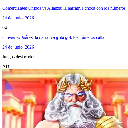
Comerciantes Unidos vs Alianza: la narrativa choca con los números
24 de junio, 2026
04
Chivas vs Juárez: la narrativa grita gol, los números callan
24 de junio, 2026
Juegos destacados
AD