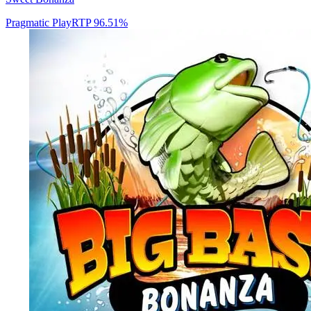
Pragmatic Play
RTP
96.51
%