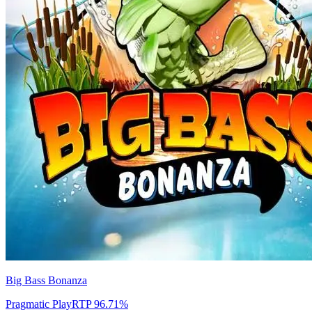
Big Bass Bonanza
Pragmatic Play
RTP
96.71
%