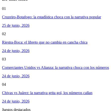
01
Cruzeiro-Botafogo: la estadística choca con la narrativa popular
25 de junio, 2026
02
Riestra-Boca: el libreto que no cambia en cancha chica
24 de junio, 2026
03
Comerciantes Unidos vs Alianza: la narrativa choca con los números
24 de junio, 2026
04
Chivas vs Juárez: la narrativa grita gol, los números callan
24 de junio, 2026
Juegos destacados