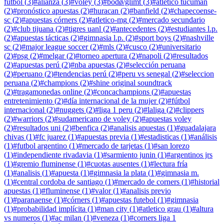
fútbol
(
3
)
#
alianza
(
3
)
#
voley
(
3
)
#
bodø/glimt
(
3
)
#
atletico tucuman
(
2
)
#
pronóstico apuestas
(
2
)
#
huracan
(
2
)
#
banfield
(
2
)
#
chapecoense-
sc
(
2
)
#
apuestas córners
(
2
)
#
atletico-mg
(
2
)
#
mercado secundario
(
2
)
#
club tijuana
(
2
)
#
tigres uanl
(
2
)
#
antecedentes
(
2
)
#
estudiantes l.p.
(
2
)
#
apuestas tácticas
(
2
)
#
gimnasia l.p.
(
2
)
#
sport boys
(
2
)
#
nashville
sc
(
2
)
#
major league soccer
(
2
)
#
mls
(
2
)
#
cusco
(
2
)
#
universitario
(
2
)
#
psg
(
2
)
#
melgar
(
2
)
#
torneo apertura
(
2
)
#
napoli
(
2
)
#
resultados
(
2
)
#
apuestas perú
(
2
)
#
nba apuestas
(
2
)
#
selección peruana
(
2
)
#
peruano
(
2
)
#
tendencias perú
(
2
)
#
peru vs senegal
(
2
)
#
seleccion
peruana
(
2
)
#
champions
(
2
)
#
shine original soundtrack
(
2
)
#
tragamonedas online
(
2
)
#
concachampions
(
2
)
#
apuestas
entretenimiento
(
2
)
#
día internacional de la mujer
(
2
)
#
fútbol
internacional
(
2
)
#
nuggets
(
2
)
#
liga 1 peru
(
2
)
#
laliga
(
2
)
#
clippers
(
2
)
#
warriors
(
2
)
#
sudamericano de voley
(
2
)
#
apuestas voley
(
2
)
#
resultados uni
(
2
)
#
benfica
(
2
)
#
analisis apuestas
(
1
)
#
guadalajara
chivas
(
1
)
#
fc juarez
(
1
)
#
apuestas previa
(
1
)
#
estadisticas
(
1
)
#
análisis
(
1
)
#
futbol argentino
(
1
)
#
mercado de tarjetas
(
1
)
#
san lorezo
(
1
)
#
independiente rivadavia
(
1
)
#
sarmiento junin
(
1
)
#
argentinos jrs
(
1
)
#
gremio fluminense
(
1
)
#
cuotas ausentes
(
1
)
#
lectura fría
(
1
)
#
analisis
(
1
)
#
apuesta
(
1
)
#
gimnasia la plata
(
1
)
#
gimnasia m.
(
1
)
#
central cordoba de santiago
(
1
)
#
mercado de corners
(
1
)
#
historial
apuestas
(
1
)
#
fluminense
(
1
)
#
valor
(
1
)
#
analisis previo
(
1
)
#
paranaense
(
1
)
#
córners
(
1
)
#
apuestas futebol
(
1
)
#
gimnasia
(
1
)
#
probabilidad implícita
(
1
)
#
man city
(
1
)
#
atletico grau
(
1
)
#
altura
vs numeros
(
1
)
#
ac milan
(
1
)
#
veneza
(
1
)
#
corners liga 1