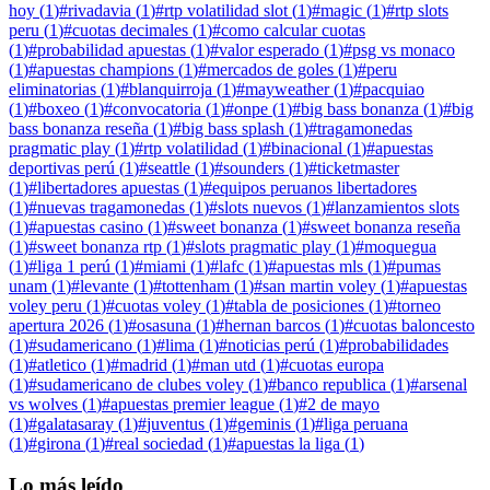
hoy
(
1
)
#
rivadavia
(
1
)
#
rtp volatilidad slot
(
1
)
#
magic
(
1
)
#
rtp slots
peru
(
1
)
#
cuotas decimales
(
1
)
#
como calcular cuotas
(
1
)
#
probabilidad apuestas
(
1
)
#
valor esperado
(
1
)
#
psg vs monaco
(
1
)
#
apuestas champions
(
1
)
#
mercados de goles
(
1
)
#
peru
eliminatorias
(
1
)
#
blanquirroja
(
1
)
#
mayweather
(
1
)
#
pacquiao
(
1
)
#
boxeo
(
1
)
#
convocatoria
(
1
)
#
onpe
(
1
)
#
big bass bonanza
(
1
)
#
big
bass bonanza reseña
(
1
)
#
big bass splash
(
1
)
#
tragamonedas
pragmatic play
(
1
)
#
rtp volatilidad
(
1
)
#
binacional
(
1
)
#
apuestas
deportivas perú
(
1
)
#
seattle
(
1
)
#
sounders
(
1
)
#
ticketmaster
(
1
)
#
libertadores apuestas
(
1
)
#
equipos peruanos libertadores
(
1
)
#
nuevas tragamonedas
(
1
)
#
slots nuevos
(
1
)
#
lanzamientos slots
(
1
)
#
apuestas casino
(
1
)
#
sweet bonanza
(
1
)
#
sweet bonanza reseña
(
1
)
#
sweet bonanza rtp
(
1
)
#
slots pragmatic play
(
1
)
#
moquegua
(
1
)
#
liga 1 perú
(
1
)
#
miami
(
1
)
#
lafc
(
1
)
#
apuestas mls
(
1
)
#
pumas
unam
(
1
)
#
levante
(
1
)
#
tottenham
(
1
)
#
san martin voley
(
1
)
#
apuestas
voley peru
(
1
)
#
cuotas voley
(
1
)
#
tabla de posiciones
(
1
)
#
torneo
apertura 2026
(
1
)
#
osasuna
(
1
)
#
hernan barcos
(
1
)
#
cuotas baloncesto
(
1
)
#
sudamericano
(
1
)
#
lima
(
1
)
#
noticias perú
(
1
)
#
probabilidades
(
1
)
#
atletico
(
1
)
#
madrid
(
1
)
#
man utd
(
1
)
#
cuotas europa
(
1
)
#
sudamericano de clubes voley
(
1
)
#
banco republica
(
1
)
#
arsenal
vs wolves
(
1
)
#
apuestas premier league
(
1
)
#
2 de mayo
(
1
)
#
galatasaray
(
1
)
#
juventus
(
1
)
#
geminis
(
1
)
#
liga peruana
(
1
)
#
girona
(
1
)
#
real sociedad
(
1
)
#
apuestas la liga
(
1
)
Lo más leído