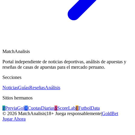
MatchAnalisis
Portal independiente de noticias deportivas, análisis de apuestas y
reseñas de casas de apuestas para el mercado peruano.
Secciones
Noticias
Guías
Reseñas
Análisis
Sitios hermanos
P
PreviaGol
C
CuotasDiarias
S
ScoreLab
F
FutbolData
©
2026
MatchAnalisis
|
18+ Juega responsablemente
|
GoldBet
Jugar Ahora