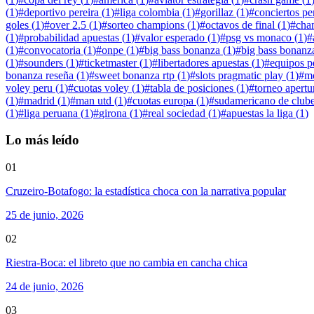
(
1
)
#
deportivo pereira
(
1
)
#
liga colombia
(
1
)
#
gorillaz
(
1
)
#
conciertos pe
goles
(
1
)
#
over 2.5
(
1
)
#
sorteo champions
(
1
)
#
octavos de final
(
1
)
#
cha
(
1
)
#
probabilidad apuestas
(
1
)
#
valor esperado
(
1
)
#
psg vs monaco
(
1
)
#
(
1
)
#
convocatoria
(
1
)
#
onpe
(
1
)
#
big bass bonanza
(
1
)
#
big bass bonanz
(
1
)
#
sounders
(
1
)
#
ticketmaster
(
1
)
#
libertadores apuestas
(
1
)
#
equipos p
bonanza reseña
(
1
)
#
sweet bonanza rtp
(
1
)
#
slots pragmatic play
(
1
)
#
m
voley peru
(
1
)
#
cuotas voley
(
1
)
#
tabla de posiciones
(
1
)
#
torneo apert
(
1
)
#
madrid
(
1
)
#
man utd
(
1
)
#
cuotas europa
(
1
)
#
sudamericano de clube
(
1
)
#
liga peruana
(
1
)
#
girona
(
1
)
#
real sociedad
(
1
)
#
apuestas la liga
(
1
)
Lo más leído
01
Cruzeiro-Botafogo: la estadística choca con la narrativa popular
25 de junio, 2026
02
Riestra-Boca: el libreto que no cambia en cancha chica
24 de junio, 2026
03