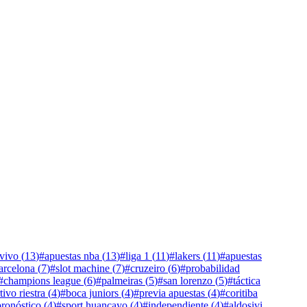
 vivo
(
13
)
#
apuestas nba
(
13
)
#
liga 1
(
11
)
#
lakers
(
11
)
#
apuestas
arcelona
(
7
)
#
slot machine
(
7
)
#
cruzeiro
(
6
)
#
probabilidad
#
champions league
(
6
)
#
palmeiras
(
5
)
#
san lorenzo
(
5
)
#
táctica
ivo riestra
(
4
)
#
boca juniors
(
4
)
#
previa apuestas
(
4
)
#
coritiba
pronóstico
(
4
)
#
sport huancayo
(
4
)
#
independiente
(
4
)
#
aldosivi