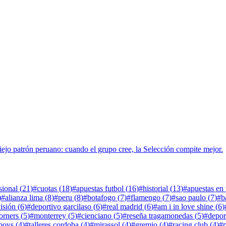
jo patrón peruano: cuando el grupo cree, la Selección compite mejor.
sional
(
21
)
#
cuotas
(
18
)
#
apuestas futbol
(
16
)
#
historial
(
13
)
#
apuestas en
)
#
alianza lima
(
8
)
#
peru
(
8
)
#
botafogo
(
7
)
#
flamengo
(
7
)
#
sao paulo
(
7
)
#
b
isión
(
6
)
#
deportivo garcilaso
(
6
)
#
real madrid
(
6
)
#
am i in love shine
(
6
)
orners
(
5
)
#
monterrey
(
5
)
#
cienciano
(
5
)
#
reseña tragamonedas
(
5
)
#
deport
 boys
(
4
)
#
talleres cordoba
(
4
)
#
mirassol
(
4
)
#
gremio
(
4
)
#
racing club
(
4
)
#