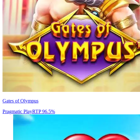
Gates of Olympus
Pragmatic Play
RTP
96.5
%