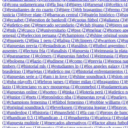
(
4
)
#
copa sudamericana
(
4
)
#
la liga
(
4
)
#
tigres
(
4
)
#
arsenal
(
4
)
#
celtics
(
4
(
3
)
#
estudiantes de rio cuarto
(
3
)
#
tigre
(
3
)
#
rb bragantino
(
3
)
#
remo
(
3
)
justicia
(
3
)
#
river plate
(
3
)
#
barracas central
(
3
)
#
patrón histórico
(
3
)
#
sp
(
3
)
#
ecuabet
(
3
)
#
gestion de bankroll
(
3
)
#
cuotas fútbol
(
3
)
#
alianza
(
3
)
#
(
2
)
#
atletico-mg
(
2
)
#
mercado secundario
(
2
)
#
club tijuana
(
2
)
#
tigres ua
(
2
)
#
mls
(
2
)
#
cusco
(
2
)
#
universitario
(
2
)
#
psg
(
2
)
#
melgar
(
2
)
#
torneo ap
senegal
(
2
)
#
seleccion peruana
(
2
)
#
champions
(
2
)
#
shine original soun
(
2
)
#
nuggets
(
2
)
#
liga 1 peru
(
2
)
#
laliga
(
2
)
#
clippers
(
2
)
#
warriors
(
2
)
#
s
(
1
)
#
apuestas previa
(
1
)
#
estadisticas
(
1
)
#
análisis
(
1
)
#
futbol argentino
(
ausentes
(
1
)
#
lectura fría
(
1
)
#
analisis
(
1
)
#
apuesta
(
1
)
#
gimnasia la plata
(
1
)
#
paranaense
(
1
)
#
córners
(
1
)
#
apuestas futebol
(
1
)
#
gimnasia
(
1
)
#
pro
(
1
)
#
bologna
(
1
)
#
lazio
(
1
)
#
udinese
(
1
)
#
como
(
1
)
#
previa
(
1
)
#
genoa nap
timbers
(
1
)
#
historial mls
(
1
)
#
estudiantes lp
(
1
)
#
los angeles galaxy
(
1
)
brasileirao
(
1
)
#
tarjetas
(
1
)
#
atletico mg
(
1
)
#
historial enfrentamientos
(
1
(
1
)
#
apuestas serie a
(
1
)
#
am i in love
(
1
)
#
shine soundtrack
(
1
)
#
slots o
(
1
)
#
nba playoffs
(
1
)
#
lebron james
(
1
)
#
inter milan
(
1
)
#
bragantino
(
1
)
#
lazio
(
1
)
#
cienciano vs ucv moquegua
(
1
)
#
conmebol
(
1
)
#
sudamerican
(
1
)
#
apuestas online
(
1
)
#
sorteo
(
1
)
#
tinka
(
1
)
#
lotería perú
(
1
)
#
atletico 
(
1
)
#
junior
(
1
)
#
nets
(
1
)
#
pronóstico nba
(
1
)
#
apuestas royal
(
1
)
#
parlays
(
1
)
#
champions femenina
(
1
)
#
fútbol femenino
(
1
)
#
robbie williams
(
1
)
(
1
)
#
original soundtrack
(
1
)
#
leverkusen
(
1
)
#
europa league
(
1
)
#
bravos
(
1
)
#
underdog
(
1
)
#
historia
(
1
)
#
mansfield
(
1
)
#
fa cup
(
1
)
#
props de ban
(
1
)
#
handicap 0.5
(
1
)
#
handicap -1
(
1
)
#
madureira
(
1
)
#
carioca
(
1
)
#
volat
(
1
)
#
apuesta multiple
(
1
)
#
mercados alternativos
(
1
)
#
factor altura futbol
(
1
)
#
copa del rey
(
1
)
#
america
(
1
)
#
aviator estrategia
(
1
)
#
crash game
(
1