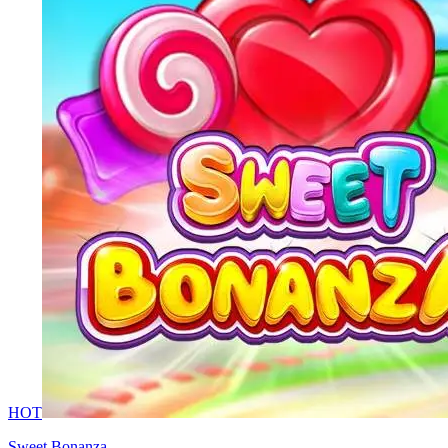
HOT
Sweet Bonanza