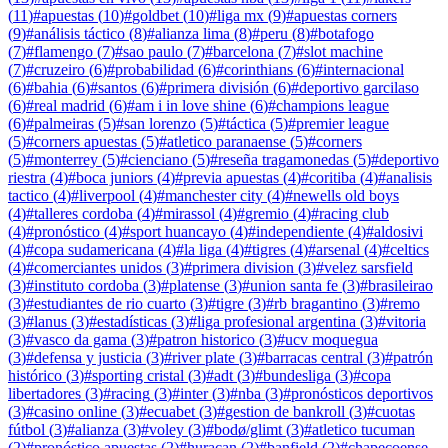
(
11
)
#
apuestas
(
10
)
#
goldbet
(
10
)
#
liga mx
(
9
)
#
apuestas corners
(
9
)
#
análisis táctico
(
8
)
#
alianza lima
(
8
)
#
peru
(
8
)
#
botafogo
(
7
)
#
flamengo
(
7
)
#
sao paulo
(
7
)
#
barcelona
(
7
)
#
slot machine
(
7
)
#
cruzeiro
(
6
)
#
probabilidad
(
6
)
#
corinthians
(
6
)
#
internacional
(
6
)
#
bahia
(
6
)
#
santos
(
6
)
#
primera división
(
6
)
#
deportivo garcilaso
(
6
)
#
real madrid
(
6
)
#
am i in love shine
(
6
)
#
champions league
(
6
)
#
palmeiras
(
5
)
#
san lorenzo
(
5
)
#
táctica
(
5
)
#
premier league
(
5
)
#
corners apuestas
(
5
)
#
atletico paranaense
(
5
)
#
corners
(
5
)
#
monterrey
(
5
)
#
cienciano
(
5
)
#
reseña tragamonedas
(
5
)
#
deportivo
riestra
(
4
)
#
boca juniors
(
4
)
#
previa apuestas
(
4
)
#
coritiba
(
4
)
#
analisis
tactico
(
4
)
#
liverpool
(
4
)
#
manchester city
(
4
)
#
newells old boys
(
4
)
#
talleres cordoba
(
4
)
#
mirassol
(
4
)
#
gremio
(
4
)
#
racing club
(
4
)
#
pronóstico
(
4
)
#
sport huancayo
(
4
)
#
independiente
(
4
)
#
aldosivi
(
4
)
#
copa sudamericana
(
4
)
#
la liga
(
4
)
#
tigres
(
4
)
#
arsenal
(
4
)
#
celtics
(
4
)
#
comerciantes unidos
(
3
)
#
primera division
(
3
)
#
velez sarsfield
(
3
)
#
instituto cordoba
(
3
)
#
platense
(
3
)
#
union santa fe
(
3
)
#
brasileirao
(
3
)
#
estudiantes de rio cuarto
(
3
)
#
tigre
(
3
)
#
rb bragantino
(
3
)
#
remo
(
3
)
#
lanus
(
3
)
#
estadísticas
(
3
)
#
liga profesional argentina
(
3
)
#
vitoria
(
3
)
#
vasco da gama
(
3
)
#
patron historico
(
3
)
#
ucv moquegua
(
3
)
#
defensa y justicia
(
3
)
#
river plate
(
3
)
#
barracas central
(
3
)
#
patrón
histórico
(
3
)
#
sporting cristal
(
3
)
#
adt
(
3
)
#
bundesliga
(
3
)
#
copa
libertadores
(
3
)
#
racing
(
3
)
#
inter
(
3
)
#
nba
(
3
)
#
pronósticos deportivos
(
3
)
#
casino online
(
3
)
#
ecuabet
(
3
)
#
gestion de bankroll
(
3
)
#
cuotas
fútbol
(
3
)
#
alianza
(
3
)
#
voley
(
3
)
#
bodø/glimt
(
3
)
#
atletico tucuman
(
2
)
#
pronóstico apuestas
(
2
)
#
huracan
(
2
)
#
banfield
(
2
)
#
chapecoense-