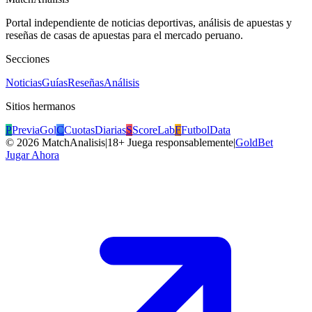
Portal independiente de noticias deportivas, análisis de apuestas y
reseñas de casas de apuestas para el mercado peruano.
Secciones
Noticias
Guías
Reseñas
Análisis
Sitios hermanos
P
PreviaGol
C
CuotasDiarias
S
ScoreLab
F
FutbolData
©
2026
MatchAnalisis
|
18+ Juega responsablemente
|
GoldBet
Jugar Ahora