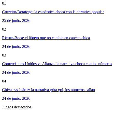
01
Cruzeiro-Botafogo: la estadística choca con la narrativa popular
25 de junio, 2026
02
Riestra-Boca: el libreto que no cambia en cancha chica
24 de junio, 2026
03
Comerciantes Unidos vs Alianza: la narrativa choca con los números
24 de junio, 2026
04
Chivas vs Juárez: la narrativa grita gol, los números callan
24 de junio, 2026
Juegos destacados