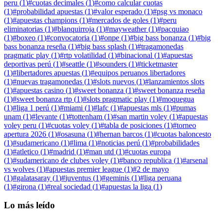
peru
(
1
)
#
cuotas decimales
(
1
)
#
como calcular cuotas
(
1
)
#
probabilidad apuestas
(
1
)
#
valor esperado
(
1
)
#
psg vs monaco
(
1
)
#
apuestas champions
(
1
)
#
mercados de goles
(
1
)
#
peru
eliminatorias
(
1
)
#
blanquirroja
(
1
)
#
mayweather
(
1
)
#
pacquiao
(
1
)
#
boxeo
(
1
)
#
convocatoria
(
1
)
#
onpe
(
1
)
#
big bass bonanza
(
1
)
#
big
bass bonanza reseña
(
1
)
#
big bass splash
(
1
)
#
tragamonedas
pragmatic play
(
1
)
#
rtp volatilidad
(
1
)
#
binacional
(
1
)
#
apuestas
deportivas perú
(
1
)
#
seattle
(
1
)
#
sounders
(
1
)
#
ticketmaster
(
1
)
#
libertadores apuestas
(
1
)
#
equipos peruanos libertadores
(
1
)
#
nuevas tragamonedas
(
1
)
#
slots nuevos
(
1
)
#
lanzamientos slots
(
1
)
#
apuestas casino
(
1
)
#
sweet bonanza
(
1
)
#
sweet bonanza reseña
(
1
)
#
sweet bonanza rtp
(
1
)
#
slots pragmatic play
(
1
)
#
moquegua
(
1
)
#
liga 1 perú
(
1
)
#
miami
(
1
)
#
lafc
(
1
)
#
apuestas mls
(
1
)
#
pumas
unam
(
1
)
#
levante
(
1
)
#
tottenham
(
1
)
#
san martin voley
(
1
)
#
apuestas
voley peru
(
1
)
#
cuotas voley
(
1
)
#
tabla de posiciones
(
1
)
#
torneo
apertura 2026
(
1
)
#
osasuna
(
1
)
#
hernan barcos
(
1
)
#
cuotas baloncesto
(
1
)
#
sudamericano
(
1
)
#
lima
(
1
)
#
noticias perú
(
1
)
#
probabilidades
(
1
)
#
atletico
(
1
)
#
madrid
(
1
)
#
man utd
(
1
)
#
cuotas europa
(
1
)
#
sudamericano de clubes voley
(
1
)
#
banco republica
(
1
)
#
arsenal
vs wolves
(
1
)
#
apuestas premier league
(
1
)
#
2 de mayo
(
1
)
#
galatasaray
(
1
)
#
juventus
(
1
)
#
geminis
(
1
)
#
liga peruana
(
1
)
#
girona
(
1
)
#
real sociedad
(
1
)
#
apuestas la liga
(
1
)
Lo más leído