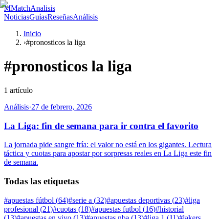
M
MatchAnalisis
Noticias
Guías
Reseñas
Análisis
Inicio
›
#pronosticos la liga
#
pronosticos la liga
1
artículo
Análisis
·
27 de febrero, 2026
La Liga: fin de semana para ir contra el favorito
La jornada pide sangre fría: el valor no está en los gigantes. Lectura
táctica y cuotas para apostar por sorpresas reales en La Liga este fin
de semana.
Todas las etiquetas
#
apuestas fútbol
(
64
)
#
serie a
(
32
)
#
apuestas deportivas
(
23
)
#
liga
profesional
(
21
)
#
cuotas
(
18
)
#
apuestas futbol
(
16
)
#
historial
(
13
)
#
apuestas en vivo
(
13
)
#
apuestas nba
(
13
)
#
liga 1
(
11
)
#
lakers