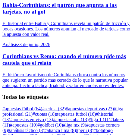
Bahia-Corinthians: el patrón que apunta a las
tarjetas, no al gol
El historial entre Bahia y Corinthians revela un patrón de fricción y
pocas ocasiones. Los números apuntan al mercado de tarjetas como
la apuesta con valor real.
Análisis
·
3 de junio, 2026
Corinthians vs Remo: cuando el número pide más
cautela que el relato
El histórico favoritismo de Corinthians choca contra los números
que sugieren un partido más cerrado de lo que la narrativa popular
anticipa. Lectura táctica, frialdad y valor en cuotas no evidentes.
Todas las etiquetas
#
apuestas fútbol
(
64
)
#
serie a
(
32
)
#
apuestas deportivas
(
23
)
#
liga
profesional
(
21
)
#
cuotas
(
18
)
#
apuestas futbol
(
16
)
#
historial
(
13
)
#
apuestas en vivo
(
13
)
#
apuestas nba
(
13
)
#
liga 1
(
11
)
#
lakers
(
11
)
#
apuestas
(
10
)
#
goldbet
(
10
)
#
liga mx
(
9
)
#
apuestas corners
(
9
)
#
análisis táctico
(
8
)
#
alianza lima
(
8
)
#
peru
(
8
)
#
botafogo