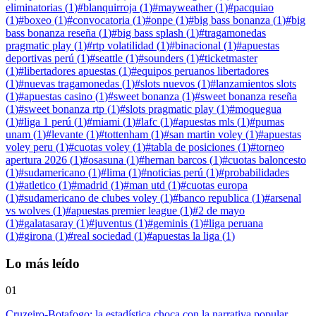
eliminatorias
(
1
)
#
blanquirroja
(
1
)
#
mayweather
(
1
)
#
pacquiao
(
1
)
#
boxeo
(
1
)
#
convocatoria
(
1
)
#
onpe
(
1
)
#
big bass bonanza
(
1
)
#
big
bass bonanza reseña
(
1
)
#
big bass splash
(
1
)
#
tragamonedas
pragmatic play
(
1
)
#
rtp volatilidad
(
1
)
#
binacional
(
1
)
#
apuestas
deportivas perú
(
1
)
#
seattle
(
1
)
#
sounders
(
1
)
#
ticketmaster
(
1
)
#
libertadores apuestas
(
1
)
#
equipos peruanos libertadores
(
1
)
#
nuevas tragamonedas
(
1
)
#
slots nuevos
(
1
)
#
lanzamientos slots
(
1
)
#
apuestas casino
(
1
)
#
sweet bonanza
(
1
)
#
sweet bonanza reseña
(
1
)
#
sweet bonanza rtp
(
1
)
#
slots pragmatic play
(
1
)
#
moquegua
(
1
)
#
liga 1 perú
(
1
)
#
miami
(
1
)
#
lafc
(
1
)
#
apuestas mls
(
1
)
#
pumas
unam
(
1
)
#
levante
(
1
)
#
tottenham
(
1
)
#
san martin voley
(
1
)
#
apuestas
voley peru
(
1
)
#
cuotas voley
(
1
)
#
tabla de posiciones
(
1
)
#
torneo
apertura 2026
(
1
)
#
osasuna
(
1
)
#
hernan barcos
(
1
)
#
cuotas baloncesto
(
1
)
#
sudamericano
(
1
)
#
lima
(
1
)
#
noticias perú
(
1
)
#
probabilidades
(
1
)
#
atletico
(
1
)
#
madrid
(
1
)
#
man utd
(
1
)
#
cuotas europa
(
1
)
#
sudamericano de clubes voley
(
1
)
#
banco republica
(
1
)
#
arsenal
vs wolves
(
1
)
#
apuestas premier league
(
1
)
#
2 de mayo
(
1
)
#
galatasaray
(
1
)
#
juventus
(
1
)
#
geminis
(
1
)
#
liga peruana
(
1
)
#
girona
(
1
)
#
real sociedad
(
1
)
#
apuestas la liga
(
1
)
Lo más leído
01
Cruzeiro-Botafogo: la estadística choca con la narrativa popular