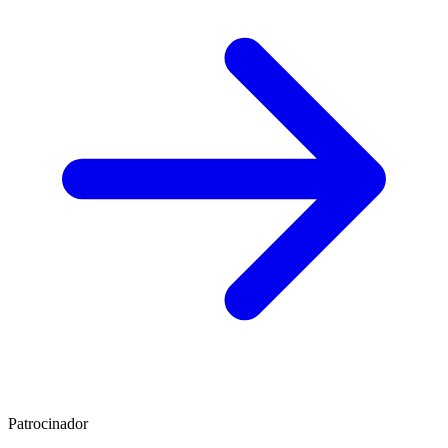
Patrocinador