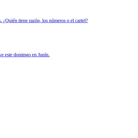
. ¿Quién tiene razón, los números o el cartel?
lave este domingo en Junín.