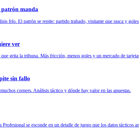
el patrón manda
sis frío. El patrón se repite: partido trabado, visitante que rasca y gol
iere ver
la que grita la tribuna. Más fricción, menos goles y un mercado de tarjet
ite sin fallo
n muchos corners. Análisis táctico y dónde hay valor en las apuestas.
 Profesional se esconde en un detalle de juego que los datos tácticos ant