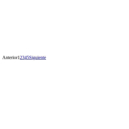
Anterior
1
2
3
4
5
Siguiente