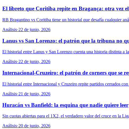
El libreto que Coritiba repite en Bragança: otra vez 
RB Bragantino vs Coritiba tiene un historial que desafía cualquier análi
Análisis
·
22 de junio, 2026
Lanus vs San Lorenzo: el patrón que la tribuna no qu
El historial entre Lanus y San Lorenzo cuenta una historia distinta a 
Análisis
·
22 de junio, 2026
Internacional-Cruzeiro: el patrón de corners que se rep
El historial entre Internacional y Cruzeiro repite partidos cerrados co
Análisis
·
21 de junio, 2026
Huracán vs Banfield: la esquina que nadie quiere leer
Sin cuotas abiertas para el 1X2, el verdadero valor del cruce en la Liga
Análisis
·
20 de junio, 2026