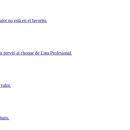
lor no está en el favorito.
sis previo al choque de Liga Profesional.
 valor.
itazo.