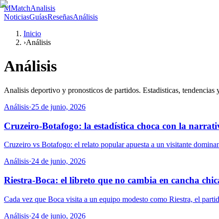
M
MatchAnalisis
Noticias
Guías
Reseñas
Análisis
Inicio
›
Análisis
Análisis
Analisis deportivo y pronosticos de partidos. Estadisticas, tendencia
Análisis
·
25 de junio, 2026
Cruzeiro-Botafogo: la estadística choca con la narrat
Cruzeiro vs Botafogo: el relato popular apuesta a un visitante dominante
Análisis
·
24 de junio, 2026
Riestra-Boca: el libreto que no cambia en cancha chic
Cada vez que Boca visita a un equipo modesto como Riestra, el partido 
Análisis
·
24 de junio, 2026