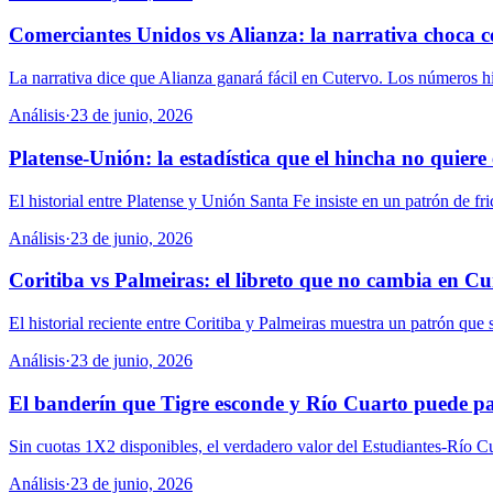
Comerciantes Unidos vs Alianza: la narrativa choca 
La narrativa dice que Alianza ganará fácil en Cutervo. Los números his
Análisis
·
23 de junio, 2026
Platense-Unión: la estadística que el hincha no quiere
El historial entre Platense y Unión Santa Fe insiste en un patrón de fr
Análisis
·
23 de junio, 2026
Coritiba vs Palmeiras: el libreto que no cambia en Cu
El historial reciente entre Coritiba y Palmeiras muestra un patrón que s
Análisis
·
23 de junio, 2026
El banderín que Tigre esconde y Río Cuarto puede p
Sin cuotas 1X2 disponibles, el verdadero valor del Estudiantes-Río Cua
Análisis
·
23 de junio, 2026