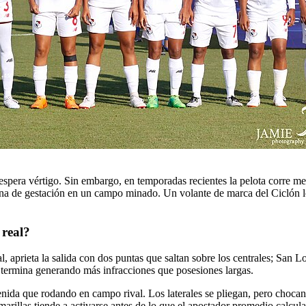
pera vértigo. Sin embargo, en temporadas recientes la pelota corre meno
 zona de gestación en un campo minado. Un volante de marca del Ciclón 
 real?
local, aprieta la salida con dos puntas que saltan sobre los centrales; 
 termina generando más infracciones que posesiones largas.
enida que rodando en campo rival. Los laterales se pliegan, pero chocan
marillas tiende a activarse antes de lo que el apostador promedio calcula