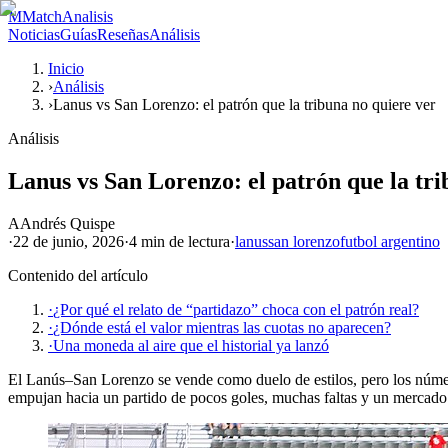
M
MatchAnalisis
Noticias
Guías
Reseñas
Análisis
Inicio
›
Análisis
›
Lanus vs San Lorenzo: el patrón que la tribuna no quiere ver
Análisis
Lanus vs San Lorenzo: el patrón que la tri
A
Andrés Quispe
·
22 de junio, 2026
·
4 min
de lectura
·
lanus
san lorenzo
futbol argentino
Contenido del artículo
·
¿Por qué el relato de “partidazo” choca con el patrón real?
·
¿Dónde está el valor mientras las cuotas no aparecen?
·
Una moneda al aire que el historial ya lanzó
El Lanús–San Lorenzo se vende como duelo de estilos, pero los números 
empujan hacia un partido de pocos goles, muchas faltas y un mercado