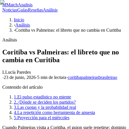
M
MatchAnalisis
Noticias
Guías
Reseñas
Análisis
Inicio
›
Análisis
›
Coritiba vs Palmeiras: el libreto que no cambia en Curitiba
Análisis
Coritiba vs Palmeiras: el libreto que no
cambia en Curitiba
L
Lucía Paredes
·
23 de junio, 2026
·
5 min
de lectura
·
coritiba
palmeiras
brasileirao
Contenido del artículo
1.
El pulso estadístico no miente
2.
¿Dónde se deciden los partidos?
3.
Las cuotas y la probabilidad real
4.
La repetición como herramienta de apuesta
5.
Proyección para el miércoles
Cuando Palmeiras visita a Coritiba, el guion suele repetirse: dominio