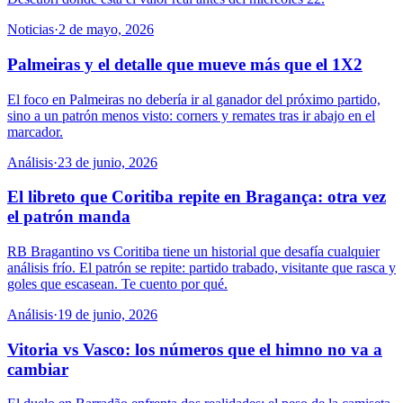
Noticias
·
2 de mayo, 2026
Palmeiras y el detalle que mueve más que el 1X2
El foco en Palmeiras no debería ir al ganador del próximo partido,
sino a un patrón menos visto: corners y remates tras ir abajo en el
marcador.
Análisis
·
23 de junio, 2026
El libreto que Coritiba repite en Bragança: otra vez
el patrón manda
RB Bragantino vs Coritiba tiene un historial que desafía cualquier
análisis frío. El patrón se repite: partido trabado, visitante que rasca y
goles que escasean. Te cuento por qué.
Análisis
·
19 de junio, 2026
Vitoria vs Vasco: los números que el himno no va a
cambiar