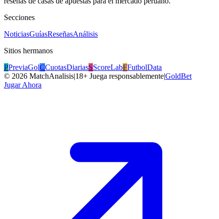
reseñas de casas de apuestas para el mercado peruano.
Secciones
Noticias
Guías
Reseñas
Análisis
Sitios hermanos
P
PreviaGol
C
CuotasDiarias
S
ScoreLab
F
FutbolData
©
2026
MatchAnalisis
|
18+ Juega responsablemente
|
GoldBet
Jugar Ahora