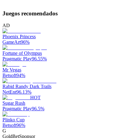
Juegos recomendados
AD
Phoenix Princess
GameArt
96
%
Fortune of Olympus
Pragmatic Play
96.55
%
Mr Vegas
Betsoft
94
%
Rabid Randy Dark Trails
NetEnt
96.13
%
HOT
Sugar Rush
Pragmatic Play
96.5
%
Plinko Cup
Betsoft
96
%
G
GoldBet
Sponsor