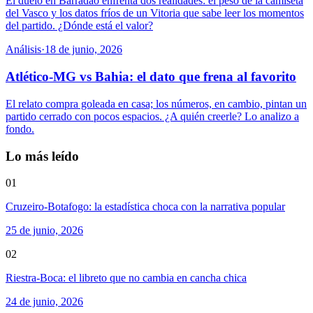
El duelo en Barradão enfrenta dos realidades: el peso de la camiseta
del Vasco y los datos fríos de un Vitoria que sabe leer los momentos
del partido. ¿Dónde está el valor?
Análisis
·
18 de junio, 2026
Atlético-MG vs Bahia: el dato que frena al favorito
El relato compra goleada en casa; los números, en cambio, pintan un
partido cerrado con pocos espacios. ¿A quién creerle? Lo analizo a
fondo.
Lo más leído
01
Cruzeiro-Botafogo: la estadística choca con la narrativa popular
25 de junio, 2026
02
Riestra-Boca: el libreto que no cambia en cancha chica
24 de junio, 2026