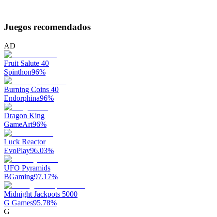
Juegos recomendados
AD
Fruit Salute 40
Spinthon
96
%
Burning Coins 40
Endorphina
96
%
Dragon King
GameArt
96
%
Luck Reactor
EvoPlay
96.03
%
UFO Pyramids
BGaming
97.17
%
Midnight Jackpots 5000
G Games
95.78
%
G