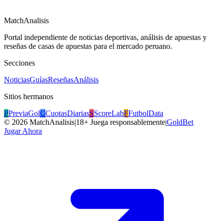
MatchAnalisis
Portal independiente de noticias deportivas, análisis de apuestas y
reseñas de casas de apuestas para el mercado peruano.
Secciones
Noticias
Guías
Reseñas
Análisis
Sitios hermanos
P
PreviaGol
C
CuotasDiarias
S
ScoreLab
F
FutbolData
©
2026
MatchAnalisis
|
18+ Juega responsablemente
|
GoldBet
Jugar Ahora