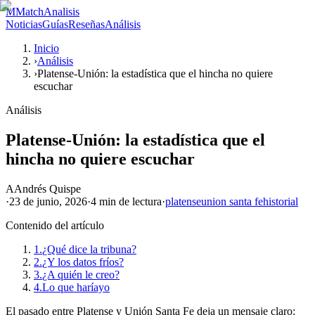
M
MatchAnalisis
Noticias
Guías
Reseñas
Análisis
Inicio
›
Análisis
›
Platense-Unión: la estadística que el hincha no quiere
escuchar
Análisis
Platense-Unión: la estadística que el
hincha no quiere escuchar
A
Andrés Quispe
·
23 de junio, 2026
·
4 min
de lectura
·
platense
union santa fe
historial
Contenido del artículo
1.
¿Qué dice la tribuna?
2.
¿Y los datos fríos?
3.
¿A quién le creo?
4.
Lo que haríayo
El pasado entre Platense y Unión Santa Fe deja un mensaje claro: