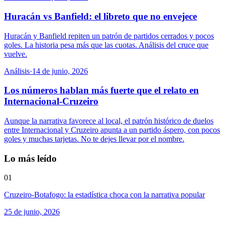
Huracán vs Banfield: el libreto que no envejece
Huracán y Banfield repiten un patrón de partidos cerrados y pocos
goles. La historia pesa más que las cuotas. Análisis del cruce que
vuelve.
Análisis
·
14 de junio, 2026
Los números hablan más fuerte que el relato en
Internacional-Cruzeiro
Aunque la narrativa favorece al local, el patrón histórico de duelos
entre Internacional y Cruzeiro apunta a un partido áspero, con pocos
goles y muchas tarjetas. No te dejes llevar por el nombre.
Lo más leído
01
Cruzeiro-Botafogo: la estadística choca con la narrativa popular
25 de junio, 2026