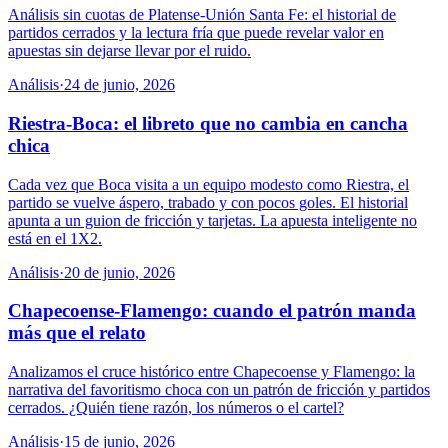
Análisis sin cuotas de Platense-Unión Santa Fe: el historial de
partidos cerrados y la lectura fría que puede revelar valor en
apuestas sin dejarse llevar por el ruido.
Análisis
·
24 de junio, 2026
Riestra-Boca: el libreto que no cambia en cancha
chica
Cada vez que Boca visita a un equipo modesto como Riestra, el
partido se vuelve áspero, trabado y con pocos goles. El historial
apunta a un guion de fricción y tarjetas. La apuesta inteligente no
está en el 1X2.
Análisis
·
20 de junio, 2026
Chapecoense-Flamengo: cuando el patrón manda
más que el relato
Analizamos el cruce histórico entre Chapecoense y Flamengo: la
narrativa del favoritismo choca con un patrón de fricción y partidos
cerrados. ¿Quién tiene razón, los números o el cartel?
Análisis
·
15 de junio, 2026