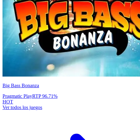
Big Bass Bonanza
Pragmatic Play
RTP
96.71
%
HOT
Ver todos los juegos