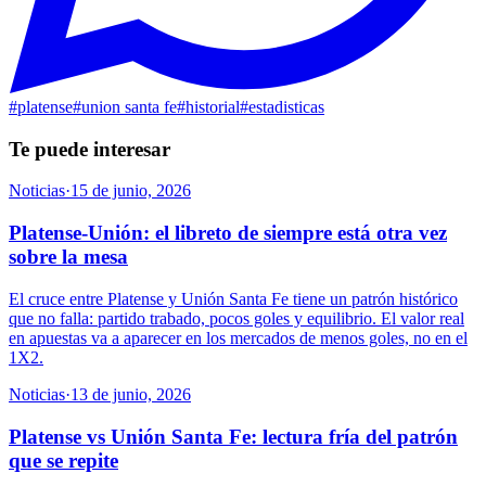
#
platense
#
union santa fe
#
historial
#
estadisticas
Te puede interesar
Noticias
·
15 de junio, 2026
Platense-Unión: el libreto de siempre está otra vez
sobre la mesa
El cruce entre Platense y Unión Santa Fe tiene un patrón histórico
que no falla: partido trabado, pocos goles y equilibrio. El valor real
en apuestas va a aparecer en los mercados de menos goles, no en el
1X2.
Noticias
·
13 de junio, 2026
Platense vs Unión Santa Fe: lectura fría del patrón
que se repite