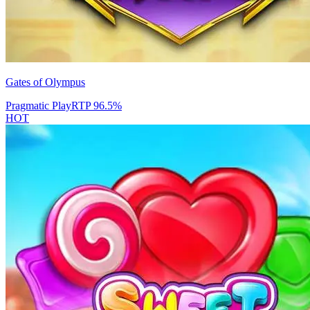
Gates of Olympus
Pragmatic Play
RTP
96.5
%
HOT