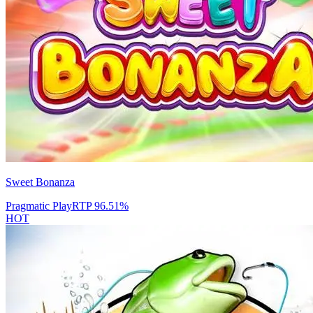
Sweet Bonanza
Pragmatic Play
RTP
96.51
%
HOT