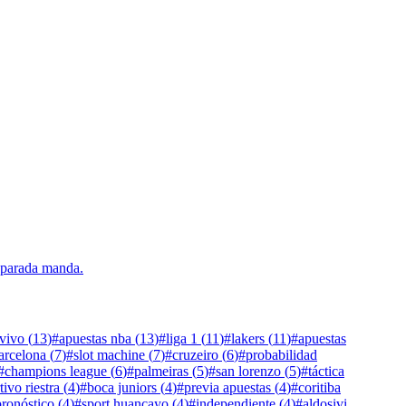
a parada manda.
 vivo
(
13
)
#
apuestas nba
(
13
)
#
liga 1
(
11
)
#
lakers
(
11
)
#
apuestas
arcelona
(
7
)
#
slot machine
(
7
)
#
cruzeiro
(
6
)
#
probabilidad
#
champions league
(
6
)
#
palmeiras
(
5
)
#
san lorenzo
(
5
)
#
táctica
ivo riestra
(
4
)
#
boca juniors
(
4
)
#
previa apuestas
(
4
)
#
coritiba
pronóstico
(
4
)
#
sport huancayo
(
4
)
#
independiente
(
4
)
#
aldosivi