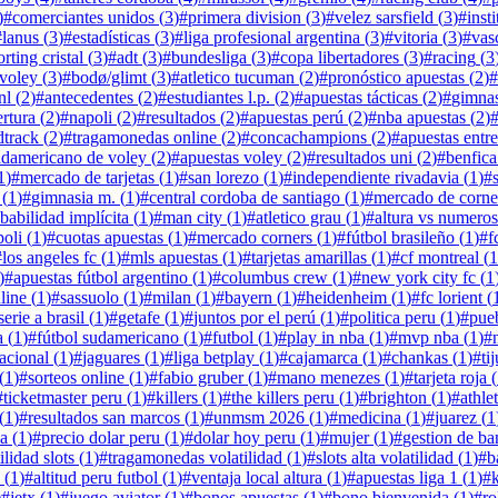
)
#
comerciantes unidos
(
3
)
#
primera division
(
3
)
#
velez sarsfield
(
3
)
#
inst
#
lanus
(
3
)
#
estadísticas
(
3
)
#
liga profesional argentina
(
3
)
#
vitoria
(
3
)
#
vas
orting cristal
(
3
)
#
adt
(
3
)
#
bundesliga
(
3
)
#
copa libertadores
(
3
)
#
racing
(
3
voley
(
3
)
#
bodø/glimt
(
3
)
#
atletico tucuman
(
2
)
#
pronóstico apuestas
(
2
)
#
nl
(
2
)
#
antecedentes
(
2
)
#
estudiantes l.p.
(
2
)
#
apuestas tácticas
(
2
)
#
gimnas
ertura
(
2
)
#
napoli
(
2
)
#
resultados
(
2
)
#
apuestas perú
(
2
)
#
nba apuestas
(
2
)
dtrack
(
2
)
#
tragamonedas online
(
2
)
#
concachampions
(
2
)
#
apuestas entr
udamericano de voley
(
2
)
#
apuestas voley
(
2
)
#
resultados uni
(
2
)
#
benfica
1
)
#
mercado de tarjetas
(
1
)
#
san lorezo
(
1
)
#
independiente rivadavia
(
1
)
#
(
1
)
#
gimnasia m.
(
1
)
#
central cordoba de santiago
(
1
)
#
mercado de corne
babilidad implícita
(
1
)
#
man city
(
1
)
#
atletico grau
(
1
)
#
altura vs numeros
oli
(
1
)
#
cuotas apuestas
(
1
)
#
mercado corners
(
1
)
#
fútbol brasileño
(
1
)
#
f
#
los angeles fc
(
1
)
#
mls apuestas
(
1
)
#
tarjetas amarillas
(
1
)
#
cf montreal
(
1
)
#
apuestas fútbol argentino
(
1
)
#
columbus crew
(
1
)
#
new york city fc
(
1
nline
(
1
)
#
sassuolo
(
1
)
#
milan
(
1
)
#
bayern
(
1
)
#
heidenheim
(
1
)
#
fc lorient
(
serie a brasil
(
1
)
#
getafe
(
1
)
#
juntos por el perú
(
1
)
#
politica peru
(
1
)
#
pue
a
(
1
)
#
fútbol sudamericano
(
1
)
#
futbol
(
1
)
#
play in nba
(
1
)
#
mvp nba
(
1
)
#
nacional
(
1
)
#
jaguares
(
1
)
#
liga betplay
(
1
)
#
cajamarca
(
1
)
#
chankas
(
1
)
#
ti
(
1
)
#
sorteos online
(
1
)
#
fabio gruber
(
1
)
#
mano menezes
(
1
)
#
tarjeta roja
(
#
ticketmaster peru
(
1
)
#
killers
(
1
)
#
the killers peru
(
1
)
#
brighton
(
1
)
#
athle
(
1
)
#
resultados san marcos
(
1
)
#
unmsm 2026
(
1
)
#
medicina
(
1
)
#
juarez
(
1
ca
(
1
)
#
precio dolar peru
(
1
)
#
dolar hoy peru
(
1
)
#
mujer
(
1
)
#
gestion de ba
ilidad slots
(
1
)
#
tragamonedas volatilidad
(
1
)
#
slots alta volatilidad
(
1
)
#
b
(
1
)
#
altitud peru futbol
(
1
)
#
ventaja local altura
(
1
)
#
apuestas liga 1
(
1
)
#
)
#
jetx
(
1
)
#
juego aviator
(
1
)
#
bonos apuestas
(
1
)
#
bono bienvenida
(
1
)
#
ro