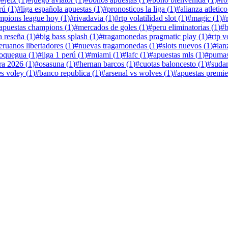
rú
(
1
)
#
liga española apuestas
(
1
)
#
pronosticos la liga
(
1
)
#
alianza atletico
mpions league hoy
(
1
)
#
rivadavia
(
1
)
#
rtp volatilidad slot
(
1
)
#
magic
(
1
)
#
apuestas champions
(
1
)
#
mercados de goles
(
1
)
#
peru eliminatorias
(
1
)
#
b
a reseña
(
1
)
#
big bass splash
(
1
)
#
tragamonedas pragmatic play
(
1
)
#
rtp v
eruanos libertadores
(
1
)
#
nuevas tragamonedas
(
1
)
#
slots nuevos
(
1
)
#
lan
oquegua
(
1
)
#
liga 1 perú
(
1
)
#
miami
(
1
)
#
lafc
(
1
)
#
apuestas mls
(
1
)
#
puma
ura 2026
(
1
)
#
osasuna
(
1
)
#
hernan barcos
(
1
)
#
cuotas baloncesto
(
1
)
#
suda
s voley
(
1
)
#
banco republica
(
1
)
#
arsenal vs wolves
(
1
)
#
apuestas premie