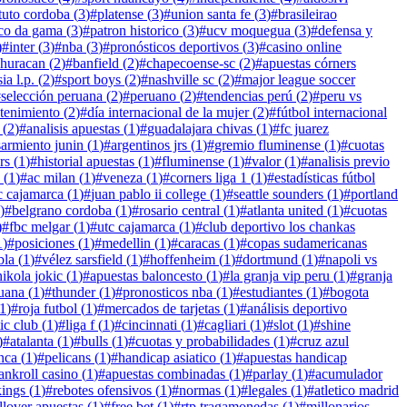
ituto cordoba
(
3
)
#
platense
(
3
)
#
union santa fe
(
3
)
#
brasileirao
co da gama
(
3
)
#
patron historico
(
3
)
#
ucv moquegua
(
3
)
#
defensa y
)
#
inter
(
3
)
#
nba
(
3
)
#
pronósticos deportivos
(
3
)
#
casino online
huracan
(
2
)
#
banfield
(
2
)
#
chapecoense-sc
(
2
)
#
apuestas córners
ia l.p.
(
2
)
#
sport boys
(
2
)
#
nashville sc
(
2
)
#
major league soccer
#
selección peruana
(
2
)
#
peruano
(
2
)
#
tendencias perú
(
2
)
#
peru vs
etenimiento
(
2
)
#
día internacional de la mujer
(
2
)
#
fútbol internacional
(
2
)
#
analisis apuestas
(
1
)
#
guadalajara chivas
(
1
)
#
fc juarez
sarmiento junin
(
1
)
#
argentinos jrs
(
1
)
#
gremio fluminense
(
1
)
#
cuotas
rs
(
1
)
#
historial apuestas
(
1
)
#
fluminense
(
1
)
#
valor
(
1
)
#
analisis previo
(
1
)
#
ac milan
(
1
)
#
veneza
(
1
)
#
corners liga 1
(
1
)
#
estadísticas fútbol
c cajamarca
(
1
)
#
juan pablo ii college
(
1
)
#
seattle sounders
(
1
)
#
portland
)
#
belgrano cordoba
(
1
)
#
rosario central
(
1
)
#
atlanta united
(
1
)
#
cuotas
)
#
fbc melgar
(
1
)
#
utc cajamarca
(
1
)
#
club deportivo los chankas
1
)
#
posiciones
(
1
)
#
medellin
(
1
)
#
caracas
(
1
)
#
copas sudamericanas
bla
(
1
)
#
vélez sarsfield
(
1
)
#
hoffenheim
(
1
)
#
dortmund
(
1
)
#
napoli vs
nikola jokic
(
1
)
#
apuestas baloncesto
(
1
)
#
la granja vip peru
(
1
)
#
granja
juana
(
1
)
#
thunder
(
1
)
#
pronosticos nba
(
1
)
#
estudiantes
(
1
)
#
bogota
1
)
#
roja futbol
(
1
)
#
mercados de tarjetas
(
1
)
#
análisis deportivo
tic club
(
1
)
#
liga f
(
1
)
#
cincinnati
(
1
)
#
cagliari
(
1
)
#
slot
(
1
)
#
shine
)
#
atalanta
(
1
)
#
bulls
(
1
)
#
cuotas y probabilidades
(
1
)
#
cruz azul
nca
(
1
)
#
pelicans
(
1
)
#
handicap asiatico
(
1
)
#
apuestas handicap
ankroll casino
(
1
)
#
apuestas combinadas
(
1
)
#
parlay
(
1
)
#
acumulador
kings
(
1
)
#
rebotes ofensivos
(
1
)
#
normas
(
1
)
#
legales
(
1
)
#
atletico madrid
llover apuestas
(
1
)
#
free bet
(
1
)
#
rtp tragamonedas
(
1
)
#
millonarios