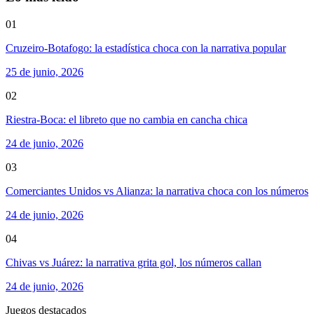
01
Cruzeiro-Botafogo: la estadística choca con la narrativa popular
25 de junio, 2026
02
Riestra-Boca: el libreto que no cambia en cancha chica
24 de junio, 2026
03
Comerciantes Unidos vs Alianza: la narrativa choca con los números
24 de junio, 2026
04
Chivas vs Juárez: la narrativa grita gol, los números callan
24 de junio, 2026
Juegos destacados