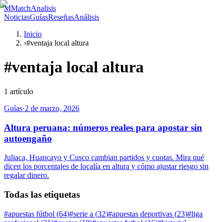
M
MatchAnalisis
Noticias
Guías
Reseñas
Análisis
Inicio
›
#ventaja local altura
#
ventaja local altura
1
artículo
Guías
·
2 de marzo, 2026
Altura peruana: números reales para apostar sin
autoengaño
Juliaca, Huancayo y Cusco cambian partidos y cuotas. Mira qué
dicen los porcentajes de localía en altura y cómo ajustar riesgo sin
regalar dinero.
Todas las etiquetas
#
apuestas fútbol
(
64
)
#
serie a
(
32
)
#
apuestas deportivas
(
23
)
#
liga