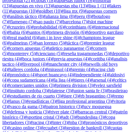
profesional
(
21
)
#
cuotas
(
18
)
#
apuestas futbol
(
16
)
#
historial
(
13
)
#
apuestas en vivo
(
13
)
#
apuestas nba
(
13
)
#
liga 1
(
11
)
#
lakers
(
11
)
#
apuestas
(
10
)
#
goldbet
(
10
)
#
liga mx
(
9
)
#
apuestas corners
(
9
)
#
análisis táctico
(
8
)
#
alianza lima
(
8
)
#
peru
(
8
)
#
botafogo
(
7
)
#
flamengo
(
7
)
#
sao paulo
(
7
)
#
barcelona
(
7
)
#
slot machine
(
7
)
#
cruzeiro
(
6
)
#
probabilidad
(
6
)
#
corinthians
(
6
)
#
internacional
(
6
)
#
bahia
(
6
)
#
santos
(
6
)
#
primera división
(
6
)
#
deportivo garcilaso
(
6
)
#
real madrid
(
6
)
#
am i in love shine
(
6
)
#
champions league
(
6
)
#
palmeiras
(
5
)
#
san lorenzo
(
5
)
#
táctica
(
5
)
#
premier league
(
5
)
#
corners apuestas
(
5
)
#
atletico paranaense
(
5
)
#
corners
(
5
)
#
monterrey
(
5
)
#
cienciano
(
5
)
#
reseña tragamonedas
(
5
)
#
deportivo
riestra
(
4
)
#
boca juniors
(
4
)
#
previa apuestas
(
4
)
#
coritiba
(
4
)
#
analisis
tactico
(
4
)
#
liverpool
(
4
)
#
manchester city
(
4
)
#
newells old boys
(
4
)
#
talleres cordoba
(
4
)
#
mirassol
(
4
)
#
gremio
(
4
)
#
racing club
(
4
)
#
pronóstico
(
4
)
#
sport huancayo
(
4
)
#
independiente
(
4
)
#
aldosivi
(
4
)
#
copa sudamericana
(
4
)
#
la liga
(
4
)
#
tigres
(
4
)
#
arsenal
(
4
)
#
celtics
(
4
)
#
comerciantes unidos
(
3
)
#
primera division
(
3
)
#
velez sarsfield
(
3
)
#
instituto cordoba
(
3
)
#
platense
(
3
)
#
union santa fe
(
3
)
#
brasileirao
(
3
)
#
estudiantes de rio cuarto
(
3
)
#
tigre
(
3
)
#
rb bragantino
(
3
)
#
remo
(
3
)
#
lanus
(
3
)
#
estadísticas
(
3
)
#
liga profesional argentina
(
3
)
#
vitoria
(
3
)
#
vasco da gama
(
3
)
#
patron historico
(
3
)
#
ucv moquegua
(
3
)
#
defensa y justicia
(
3
)
#
river plate
(
3
)
#
barracas central
(
3
)
#
patrón
histórico
(
3
)
#
sporting cristal
(
3
)
#
adt
(
3
)
#
bundesliga
(
3
)
#
copa
libertadores
(
3
)
#
racing
(
3
)
#
inter
(
3
)
#
nba
(
3
)
#
pronósticos deportivos
(
3
)
#
casino online
(
3
)
#
ecuabet
(
3
)
#
gestion de bankroll
(
3
)
#
cuotas