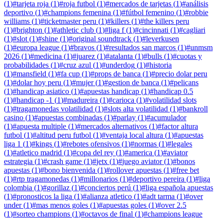
(
1
)
#
tarjeta roja
(
1
)
#
roja futbol
(
1
)
#
mercados de tarjetas
(
1
)
#
análisis
deportivo
(
1
)
#
champions femenina
(
1
)
#
fútbol femenino
(
1
)
#
robbie
williams
(
1
)
#
ticketmaster peru
(
1
)
#
killers
(
1
)
#
the killers peru
(
1
)
#
brighton
(
1
)
#
athletic club
(
1
)
#
liga f
(
1
)
#
cincinnati
(
1
)
#
cagliari
(
1
)
#
slot
(
1
)
#
shine
(
1
)
#
original soundtrack
(
1
)
#
leverkusen
(
1
)
#
europa league
(
1
)
#
bravos
(
1
)
#
resultados san marcos
(
1
)
#
unmsm
2026
(
1
)
#
medicina
(
1
)
#
juarez
(
1
)
#
atalanta
(
1
)
#
bulls
(
1
)
#
cuotas y
probabilidades
(
1
)
#
cruz azul
(
1
)
#
underdog
(
1
)
#
historia
(
1
)
#
mansfield
(
1
)
#
fa cup
(
1
)
#
props de banca
(
1
)
#
precio dolar peru
(
1
)
#
dolar hoy peru
(
1
)
#
mujer
(
1
)
#
gestion de banca
(
1
)
#
pelicans
(
1
)
#
handicap asiatico
(
1
)
#
apuestas handicap
(
1
)
#
handicap 0.5
(
1
)
#
handicap -1
(
1
)
#
madureira
(
1
)
#
carioca
(
1
)
#
volatilidad slots
(
1
)
#
tragamonedas volatilidad
(
1
)
#
slots alta volatilidad
(
1
)
#
bankroll
casino
(
1
)
#
apuestas combinadas
(
1
)
#
parlay
(
1
)
#
acumulador
(
1
)
#
apuesta multiple
(
1
)
#
mercados alternativos
(
1
)
#
factor altura
futbol
(
1
)
#
altitud peru futbol
(
1
)
#
ventaja local altura
(
1
)
#
apuestas
liga 1
(
1
)
#
kings
(
1
)
#
rebotes ofensivos
(
1
)
#
normas
(
1
)
#
legales
(
1
)
#
atletico madrid
(
1
)
#
copa del rey
(
1
)
#
america
(
1
)
#
aviator
estrategia
(
1
)
#
crash game
(
1
)
#
jetx
(
1
)
#
juego aviator
(
1
)
#
bonos
apuestas
(
1
)
#
bono bienvenida
(
1
)
#
rollover apuestas
(
1
)
#
free bet
(
1
)
#
rtp tragamonedas
(
1
)
#
millonarios
(
1
)
#
deportivo pereira
(
1
)
#
liga
colombia
(
1
)
#
gorillaz
(
1
)
#
conciertos perú
(
1
)
#
liga española apuestas
(
1
)
#
pronosticos la liga
(
1
)
#
alianza atletico
(
1
)
#
adt tarma
(
1
)
#
over
under
(
1
)
#
mas menos goles
(
1
)
#
apuestas goles
(
1
)
#
over 2.5
(
1
)
#
sorteo champions
(
1
)
#
octavos de final
(
1
)
#
champions league