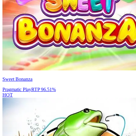
Sweet Bonanza
Pragmatic Play
RTP
96.51
%
HOT