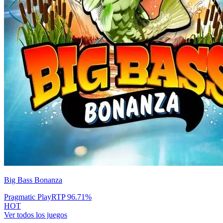
Big Bass Bonanza
Pragmatic Play
RTP
96.71
%
HOT
Ver todos los juegos