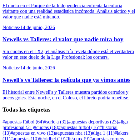
El duelo en el Parque de la Independencia enfrenta la euforia
visitante con una realidad estadística incómoda. Análisis táctico y el
valor que nadie está mirando.
Noticias
·
14 de junio, 2026
Newells vs Talleres: el valor que nadie mira hoy
Sin cuotas en el 1X2, el análisis frío revela dónde está el verdadero
valor en este duelo de la Liga Profesional: los corners.
Noticias
·
14 de junio, 2026
Newell's vs Talleres: la película que ya vimos antes
El historial entre Newell's y Talleres muestra partidos cerrados y
pocos goles. Esta noche, en el Coloso, el libreto podría repetirse.
Todas las etiquetas
#
apuestas fútbol
(
64
)
#
serie a
(
32
)
#
apuestas deportivas
(
23
)
#
liga
profesional
(
21
)
#
cuotas
(
18
)
#
apuestas futbol
(
16
)
#
historial
(
13
)
#
apuestas en vivo
(
13
)
#
apuestas nba
(
13
)
#
liga 1
(
11
)
#
lakers
(
11
)
#
apuestas
(
10
)
#
goldbet
(
10
)
#
liga mx
(
9
)
#
apuestas corners