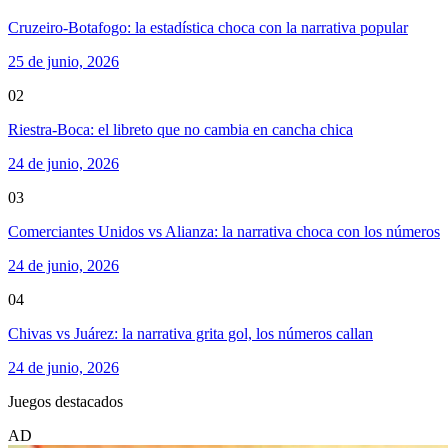
Cruzeiro-Botafogo: la estadística choca con la narrativa popular
25 de junio, 2026
02
Riestra-Boca: el libreto que no cambia en cancha chica
24 de junio, 2026
03
Comerciantes Unidos vs Alianza: la narrativa choca con los números
24 de junio, 2026
04
Chivas vs Juárez: la narrativa grita gol, los números callan
24 de junio, 2026
Juegos destacados
AD