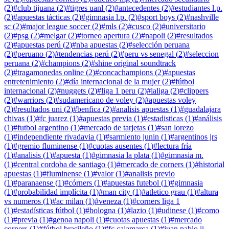
(
2
)
#
club tijuana
(
2
)
#
tigres uanl
(
2
)
#
antecedentes
(
2
)
#
estudiantes l.p.
(
2
)
#
apuestas tácticas
(
2
)
#
gimnasia l.p.
(
2
)
#
sport boys
(
2
)
#
nashville
sc
(
2
)
#
major league soccer
(
2
)
#
mls
(
2
)
#
cusco
(
2
)
#
universitario
(
2
)
#
psg
(
2
)
#
melgar
(
2
)
#
torneo apertura
(
2
)
#
napoli
(
2
)
#
resultados
(
2
)
#
apuestas perú
(
2
)
#
nba apuestas
(
2
)
#
selección peruana
(
2
)
#
peruano
(
2
)
#
tendencias perú
(
2
)
#
peru vs senegal
(
2
)
#
seleccion
peruana
(
2
)
#
champions
(
2
)
#
shine original soundtrack
(
2
)
#
tragamonedas online
(
2
)
#
concachampions
(
2
)
#
apuestas
entretenimiento
(
2
)
#
día internacional de la mujer
(
2
)
#
fútbol
internacional
(
2
)
#
nuggets
(
2
)
#
liga 1 peru
(
2
)
#
laliga
(
2
)
#
clippers
(
2
)
#
warriors
(
2
)
#
sudamericano de voley
(
2
)
#
apuestas voley
(
2
)
#
resultados uni
(
2
)
#
benfica
(
2
)
#
analisis apuestas
(
1
)
#
guadalajara
chivas
(
1
)
#
fc juarez
(
1
)
#
apuestas previa
(
1
)
#
estadisticas
(
1
)
#
análisis
(
1
)
#
futbol argentino
(
1
)
#
mercado de tarjetas
(
1
)
#
san lorezo
(
1
)
#
independiente rivadavia
(
1
)
#
sarmiento junin
(
1
)
#
argentinos jrs
(
1
)
#
gremio fluminense
(
1
)
#
cuotas ausentes
(
1
)
#
lectura fría
(
1
)
#
analisis
(
1
)
#
apuesta
(
1
)
#
gimnasia la plata
(
1
)
#
gimnasia m.
(
1
)
#
central cordoba de santiago
(
1
)
#
mercado de corners
(
1
)
#
historial
apuestas
(
1
)
#
fluminense
(
1
)
#
valor
(
1
)
#
analisis previo
(
1
)
#
paranaense
(
1
)
#
córners
(
1
)
#
apuestas futebol
(
1
)
#
gimnasia
(
1
)
#
probabilidad implícita
(
1
)
#
man city
(
1
)
#
atletico grau
(
1
)
#
altura
vs numeros
(
1
)
#
ac milan
(
1
)
#
veneza
(
1
)
#
corners liga 1
(
1
)
#
estadísticas fútbol
(
1
)
#
bologna
(
1
)
#
lazio
(
1
)
#
udinese
(
1
)
#
como
(
1
)
#
previa
(
1
)
#
genoa napoli
(
1
)
#
cuotas apuestas
(
1
)
#
mercado
corners
(
1
)
#
fútbol brasileño
(
1
)
#
fc cajamarca
(
1
)
#
juan pablo ii