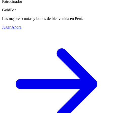
Patrocinador
GoldBet
Las mejores cuotas y bonos de bienvenida en Perú.
Jugar Ahora