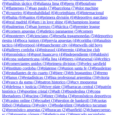
(
9
)
#
análisis táctico
(
8
)
#
alianza lima
(
8
)
#
peru
(
8
)
#
botafogo
(
7
)
#
flamengo
(
7
)
#
sao paulo
(
7
)
#
barcelona
(
7
)
#
slot machine
(
7
)
#
cruzeiro
(
6
)
#
probabilidad
(
6
)
#
corinthians
(
6
)
#
internacional
(
6
)
#
bahia
(
6
)
#
santos
(
6
)
#
primera división
(
6
)
#
deportivo garcilaso
(
6
)
#
real madrid
(
6
)
#
am i in love shine
(
6
)
#
champions league
(
6
)
#
palmeiras
(
5
)
#
san lorenzo
(
5
)
#
táctica
(
5
)
#
premier league
(
5
)
#
corners apuestas
(
5
)
#
atletico paranaense
(
5
)
#
corners
(
5
)
#
monterrey
(
5
)
#
cienciano
(
5
)
#
reseña tragamonedas
(
5
)
#
deportivo
riestra
(
4
)
#
boca juniors
(
4
)
#
previa apuestas
(
4
)
#
coritiba
(
4
)
#
analisis
tactico
(
4
)
#
liverpool
(
4
)
#
manchester city
(
4
)
#
newells old boys
(
4
)
#
talleres cordoba
(
4
)
#
mirassol
(
4
)
#
gremio
(
4
)
#
racing club
(
4
)
#
pronóstico
(
4
)
#
sport huancayo
(
4
)
#
independiente
(
4
)
#
aldosivi
(
4
)
#
copa sudamericana
(
4
)
#
la liga
(
4
)
#
tigres
(
4
)
#
arsenal
(
4
)
#
celtics
(
4
)
#
comerciantes unidos
(
3
)
#
primera division
(
3
)
#
velez sarsfield
(
3
)
#
instituto cordoba
(
3
)
#
platense
(
3
)
#
union santa fe
(
3
)
#
brasileirao
(
3
)
#
estudiantes de rio cuarto
(
3
)
#
tigre
(
3
)
#
rb bragantino
(
3
)
#
remo
(
3
)
#
lanus
(
3
)
#
estadísticas
(
3
)
#
liga profesional argentina
(
3
)
#
vitoria
(
3
)
#
vasco da gama
(
3
)
#
patron historico
(
3
)
#
ucv moquegua
(
3
)
#
defensa y justicia
(
3
)
#
river plate
(
3
)
#
barracas central
(
3
)
#
patrón
histórico
(
3
)
#
sporting cristal
(
3
)
#
adt
(
3
)
#
bundesliga
(
3
)
#
copa
libertadores
(
3
)
#
racing
(
3
)
#
inter
(
3
)
#
nba
(
3
)
#
pronósticos deportivos
(
3
)
#
casino online
(
3
)
#
ecuabet
(
3
)
#
gestion de bankroll
(
3
)
#
cuotas
fútbol
(
3
)
#
alianza
(
3
)
#
voley
(
3
)
#
bodø/glimt
(
3
)
#
atletico tucuman
(
2
)
#
pronóstico apuestas
(
2
)
#
huracan
(
2
)
#
banfield
(
2
)
#
chapecoense-
sc
(
2
)
#
apuestas córners
(
2
)
#
atletico-mg
(
2
)
#
mercado secundario