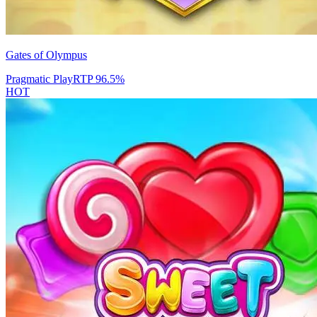
Gates of Olympus
Pragmatic Play
RTP
96.5
%
HOT