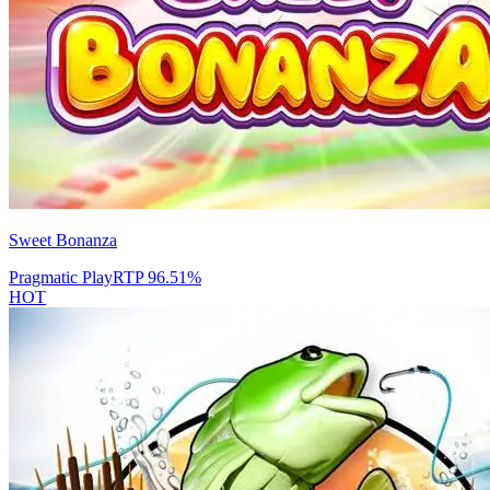
Sweet Bonanza
Pragmatic Play
RTP
96.51
%
HOT