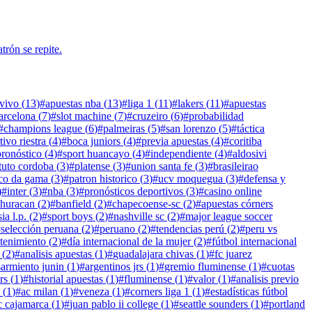
rón se repite.
 vivo
(
13
)
#
apuestas nba
(
13
)
#
liga 1
(
11
)
#
lakers
(
11
)
#
apuestas
arcelona
(
7
)
#
slot machine
(
7
)
#
cruzeiro
(
6
)
#
probabilidad
#
champions league
(
6
)
#
palmeiras
(
5
)
#
san lorenzo
(
5
)
#
táctica
ivo riestra
(
4
)
#
boca juniors
(
4
)
#
previa apuestas
(
4
)
#
coritiba
pronóstico
(
4
)
#
sport huancayo
(
4
)
#
independiente
(
4
)
#
aldosivi
ituto cordoba
(
3
)
#
platense
(
3
)
#
union santa fe
(
3
)
#
brasileirao
co da gama
(
3
)
#
patron historico
(
3
)
#
ucv moquegua
(
3
)
#
defensa y
)
#
inter
(
3
)
#
nba
(
3
)
#
pronósticos deportivos
(
3
)
#
casino online
huracan
(
2
)
#
banfield
(
2
)
#
chapecoense-sc
(
2
)
#
apuestas córners
ia l.p.
(
2
)
#
sport boys
(
2
)
#
nashville sc
(
2
)
#
major league soccer
#
selección peruana
(
2
)
#
peruano
(
2
)
#
tendencias perú
(
2
)
#
peru vs
etenimiento
(
2
)
#
día internacional de la mujer
(
2
)
#
fútbol internacional
(
2
)
#
analisis apuestas
(
1
)
#
guadalajara chivas
(
1
)
#
fc juarez
sarmiento junin
(
1
)
#
argentinos jrs
(
1
)
#
gremio fluminense
(
1
)
#
cuotas
rs
(
1
)
#
historial apuestas
(
1
)
#
fluminense
(
1
)
#
valor
(
1
)
#
analisis previo
(
1
)
#
ac milan
(
1
)
#
veneza
(
1
)
#
corners liga 1
(
1
)
#
estadísticas fútbol
c cajamarca
(
1
)
#
juan pablo ii college
(
1
)
#
seattle sounders
(
1
)
#
portland