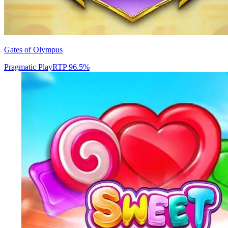
Gates of Olympus
Pragmatic Play
RTP
96.5
%