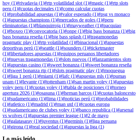
hoy
(
1
)
#
rivadavia
(
1
)
#
rtp volatilidad slot
(
1
)
#
magic
(
1
)
#
rtp slots
peru
(
1
)
#
cuotas decimales
(
1
)
#
como calcular cuotas
(
1
)
#
probabilidad apuestas
(
1
)
#
valor esperado
(
1
)
#
psg vs monaco
(
1
)
#
apuestas champions
(
1
)
#
mercados de goles
(
1
)
#
peru
eliminatorias
(
1
)
#
blanquirroja
(
1
)
#
mayweather
(
1
)
#
pacquiao
(
1
)
#
boxeo
(
1
)
#
convocatoria
(
1
)
#
onpe
(
1
)
#
big bass bonanza
(
1
)
#
big
bass bonanza reseña
(
1
)
#
big bass splash
(
1
)
#
tragamonedas
pragmatic play
(
1
)
#
rtp volatilidad
(
1
)
#
binacional
(
1
)
#
apuestas
deportivas perú
(
1
)
#
seattle
(
1
)
#
sounders
(
1
)
#
ticketmaster
(
1
)
#
libertadores apuestas
(
1
)
#
equipos peruanos libertadores
(
1
)
#
nuevas tragamonedas
(
1
)
#
slots nuevos
(
1
)
#
lanzamientos slots
(
1
)
#
apuestas casino
(
1
)
#
sweet bonanza
(
1
)
#
sweet bonanza reseña
(
1
)
#
sweet bonanza rtp
(
1
)
#
slots pragmatic play
(
1
)
#
moquegua
(
1
)
#
liga 1 perú
(
1
)
#
miami
(
1
)
#
lafc
(
1
)
#
apuestas mls
(
1
)
#
pumas
unam
(
1
)
#
levante
(
1
)
#
tottenham
(
1
)
#
san martin voley
(
1
)
#
apuestas
voley peru
(
1
)
#
cuotas voley
(
1
)
#
tabla de posiciones
(
1
)
#
torneo
apertura 2026
(
1
)
#
osasuna
(
1
)
#
hernan barcos
(
1
)
#
cuotas baloncesto
(
1
)
#
sudamericano
(
1
)
#
lima
(
1
)
#
noticias perú
(
1
)
#
probabilidades
(
1
)
#
atletico
(
1
)
#
madrid
(
1
)
#
man utd
(
1
)
#
cuotas europa
(
1
)
#
sudamericano de clubes voley
(
1
)
#
banco republica
(
1
)
#
arsenal
vs wolves
(
1
)
#
apuestas premier league
(
1
)
#
2 de mayo
(
1
)
#
galatasaray
(
1
)
#
juventus
(
1
)
#
geminis
(
1
)
#
liga peruana
(
1
)
#
girona
(
1
)
#
real sociedad
(
1
)
#
apuestas la liga
(
1
)
Lo más leído