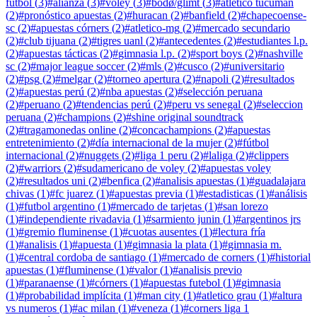
fútbol
(
3
)
#
alianza
(
3
)
#
voley
(
3
)
#
bodø/glimt
(
3
)
#
atletico tucuman
(
2
)
#
pronóstico apuestas
(
2
)
#
huracan
(
2
)
#
banfield
(
2
)
#
chapecoense-
sc
(
2
)
#
apuestas córners
(
2
)
#
atletico-mg
(
2
)
#
mercado secundario
(
2
)
#
club tijuana
(
2
)
#
tigres uanl
(
2
)
#
antecedentes
(
2
)
#
estudiantes l.p.
(
2
)
#
apuestas tácticas
(
2
)
#
gimnasia l.p.
(
2
)
#
sport boys
(
2
)
#
nashville
sc
(
2
)
#
major league soccer
(
2
)
#
mls
(
2
)
#
cusco
(
2
)
#
universitario
(
2
)
#
psg
(
2
)
#
melgar
(
2
)
#
torneo apertura
(
2
)
#
napoli
(
2
)
#
resultados
(
2
)
#
apuestas perú
(
2
)
#
nba apuestas
(
2
)
#
selección peruana
(
2
)
#
peruano
(
2
)
#
tendencias perú
(
2
)
#
peru vs senegal
(
2
)
#
seleccion
peruana
(
2
)
#
champions
(
2
)
#
shine original soundtrack
(
2
)
#
tragamonedas online
(
2
)
#
concachampions
(
2
)
#
apuestas
entretenimiento
(
2
)
#
día internacional de la mujer
(
2
)
#
fútbol
internacional
(
2
)
#
nuggets
(
2
)
#
liga 1 peru
(
2
)
#
laliga
(
2
)
#
clippers
(
2
)
#
warriors
(
2
)
#
sudamericano de voley
(
2
)
#
apuestas voley
(
2
)
#
resultados uni
(
2
)
#
benfica
(
2
)
#
analisis apuestas
(
1
)
#
guadalajara
chivas
(
1
)
#
fc juarez
(
1
)
#
apuestas previa
(
1
)
#
estadisticas
(
1
)
#
análisis
(
1
)
#
futbol argentino
(
1
)
#
mercado de tarjetas
(
1
)
#
san lorezo
(
1
)
#
independiente rivadavia
(
1
)
#
sarmiento junin
(
1
)
#
argentinos jrs
(
1
)
#
gremio fluminense
(
1
)
#
cuotas ausentes
(
1
)
#
lectura fría
(
1
)
#
analisis
(
1
)
#
apuesta
(
1
)
#
gimnasia la plata
(
1
)
#
gimnasia m.
(
1
)
#
central cordoba de santiago
(
1
)
#
mercado de corners
(
1
)
#
historial
apuestas
(
1
)
#
fluminense
(
1
)
#
valor
(
1
)
#
analisis previo
(
1
)
#
paranaense
(
1
)
#
córners
(
1
)
#
apuestas futebol
(
1
)
#
gimnasia
(
1
)
#
probabilidad implícita
(
1
)
#
man city
(
1
)
#
atletico grau
(
1
)
#
altura
vs numeros
(
1
)
#
ac milan
(
1
)
#
veneza
(
1
)
#
corners liga 1