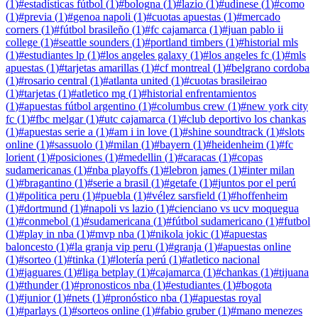
(
1
)
#
estadísticas fútbol
(
1
)
#
bologna
(
1
)
#
lazio
(
1
)
#
udinese
(
1
)
#
como
(
1
)
#
previa
(
1
)
#
genoa napoli
(
1
)
#
cuotas apuestas
(
1
)
#
mercado
corners
(
1
)
#
fútbol brasileño
(
1
)
#
fc cajamarca
(
1
)
#
juan pablo ii
college
(
1
)
#
seattle sounders
(
1
)
#
portland timbers
(
1
)
#
historial mls
(
1
)
#
estudiantes lp
(
1
)
#
los angeles galaxy
(
1
)
#
los angeles fc
(
1
)
#
mls
apuestas
(
1
)
#
tarjetas amarillas
(
1
)
#
cf montreal
(
1
)
#
belgrano cordoba
(
1
)
#
rosario central
(
1
)
#
atlanta united
(
1
)
#
cuotas brasileirao
(
1
)
#
tarjetas
(
1
)
#
atletico mg
(
1
)
#
historial enfrentamientos
(
1
)
#
apuestas fútbol argentino
(
1
)
#
columbus crew
(
1
)
#
new york city
fc
(
1
)
#
fbc melgar
(
1
)
#
utc cajamarca
(
1
)
#
club deportivo los chankas
(
1
)
#
apuestas serie a
(
1
)
#
am i in love
(
1
)
#
shine soundtrack
(
1
)
#
slots
online
(
1
)
#
sassuolo
(
1
)
#
milan
(
1
)
#
bayern
(
1
)
#
heidenheim
(
1
)
#
fc
lorient
(
1
)
#
posiciones
(
1
)
#
medellin
(
1
)
#
caracas
(
1
)
#
copas
sudamericanas
(
1
)
#
nba playoffs
(
1
)
#
lebron james
(
1
)
#
inter milan
(
1
)
#
bragantino
(
1
)
#
serie a brasil
(
1
)
#
getafe
(
1
)
#
juntos por el perú
(
1
)
#
politica peru
(
1
)
#
puebla
(
1
)
#
vélez sarsfield
(
1
)
#
hoffenheim
(
1
)
#
dortmund
(
1
)
#
napoli vs lazio
(
1
)
#
cienciano vs ucv moquegua
(
1
)
#
conmebol
(
1
)
#
sudamericana
(
1
)
#
fútbol sudamericano
(
1
)
#
futbol
(
1
)
#
play in nba
(
1
)
#
mvp nba
(
1
)
#
nikola jokic
(
1
)
#
apuestas
baloncesto
(
1
)
#
la granja vip peru
(
1
)
#
granja
(
1
)
#
apuestas online
(
1
)
#
sorteo
(
1
)
#
tinka
(
1
)
#
lotería perú
(
1
)
#
atletico nacional
(
1
)
#
jaguares
(
1
)
#
liga betplay
(
1
)
#
cajamarca
(
1
)
#
chankas
(
1
)
#
tijuana
(
1
)
#
thunder
(
1
)
#
pronosticos nba
(
1
)
#
estudiantes
(
1
)
#
bogota
(
1
)
#
junior
(
1
)
#
nets
(
1
)
#
pronóstico nba
(
1
)
#
apuestas royal
(
1
)
#
parlays
(
1
)
#
sorteos online
(
1
)
#
fabio gruber
(
1
)
#
mano menezes