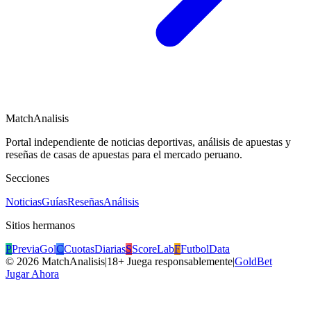
MatchAnalisis
Portal independiente de noticias deportivas, análisis de apuestas y
reseñas de casas de apuestas para el mercado peruano.
Secciones
Noticias
Guías
Reseñas
Análisis
Sitios hermanos
P
PreviaGol
C
CuotasDiarias
S
ScoreLab
F
FutbolData
©
2026
MatchAnalisis
|
18+ Juega responsablemente
|
GoldBet
Jugar Ahora