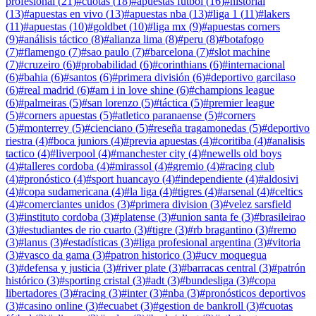
profesional
(
21
)
#
cuotas
(
18
)
#
apuestas futbol
(
16
)
#
historial
(
13
)
#
apuestas en vivo
(
13
)
#
apuestas nba
(
13
)
#
liga 1
(
11
)
#
lakers
(
11
)
#
apuestas
(
10
)
#
goldbet
(
10
)
#
liga mx
(
9
)
#
apuestas corners
(
9
)
#
análisis táctico
(
8
)
#
alianza lima
(
8
)
#
peru
(
8
)
#
botafogo
(
7
)
#
flamengo
(
7
)
#
sao paulo
(
7
)
#
barcelona
(
7
)
#
slot machine
(
7
)
#
cruzeiro
(
6
)
#
probabilidad
(
6
)
#
corinthians
(
6
)
#
internacional
(
6
)
#
bahia
(
6
)
#
santos
(
6
)
#
primera división
(
6
)
#
deportivo garcilaso
(
6
)
#
real madrid
(
6
)
#
am i in love shine
(
6
)
#
champions league
(
6
)
#
palmeiras
(
5
)
#
san lorenzo
(
5
)
#
táctica
(
5
)
#
premier league
(
5
)
#
corners apuestas
(
5
)
#
atletico paranaense
(
5
)
#
corners
(
5
)
#
monterrey
(
5
)
#
cienciano
(
5
)
#
reseña tragamonedas
(
5
)
#
deportivo
riestra
(
4
)
#
boca juniors
(
4
)
#
previa apuestas
(
4
)
#
coritiba
(
4
)
#
analisis
tactico
(
4
)
#
liverpool
(
4
)
#
manchester city
(
4
)
#
newells old boys
(
4
)
#
talleres cordoba
(
4
)
#
mirassol
(
4
)
#
gremio
(
4
)
#
racing club
(
4
)
#
pronóstico
(
4
)
#
sport huancayo
(
4
)
#
independiente
(
4
)
#
aldosivi
(
4
)
#
copa sudamericana
(
4
)
#
la liga
(
4
)
#
tigres
(
4
)
#
arsenal
(
4
)
#
celtics
(
4
)
#
comerciantes unidos
(
3
)
#
primera division
(
3
)
#
velez sarsfield
(
3
)
#
instituto cordoba
(
3
)
#
platense
(
3
)
#
union santa fe
(
3
)
#
brasileirao
(
3
)
#
estudiantes de rio cuarto
(
3
)
#
tigre
(
3
)
#
rb bragantino
(
3
)
#
remo
(
3
)
#
lanus
(
3
)
#
estadísticas
(
3
)
#
liga profesional argentina
(
3
)
#
vitoria
(
3
)
#
vasco da gama
(
3
)
#
patron historico
(
3
)
#
ucv moquegua
(
3
)
#
defensa y justicia
(
3
)
#
river plate
(
3
)
#
barracas central
(
3
)
#
patrón
histórico
(
3
)
#
sporting cristal
(
3
)
#
adt
(
3
)
#
bundesliga
(
3
)
#
copa
libertadores
(
3
)
#
racing
(
3
)
#
inter
(
3
)
#
nba
(
3
)
#
pronósticos deportivos
(
3
)
#
casino online
(
3
)
#
ecuabet
(
3
)
#
gestion de bankroll
(
3
)
#
cuotas