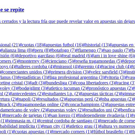
 se repite
 cerrados y la lectura fría que puede revelar valor en apuestas sin dejars
sional
(
21
)
#
cuotas
(
18
)
#
apuestas futbol
(
16
)
#
historial
(
13
)
#
apuestas en
)
#
alianza lima
(
8
)
#
peru
(
8
)
#
botafogo
(
7
)
#
flamengo
(
7
)
#
sao paulo
(
7
)
#
b
isión
(
6
)
#
deportivo garcilaso
(
6
)
#
real madrid
(
6
)
#
am i in love shine
(
6
)
orners
(
5
)
#
monterrey
(
5
)
#
cienciano
(
5
)
#
reseña tragamonedas
(
5
)
#
deport
 boys
(
4
)
#
talleres cordoba
(
4
)
#
mirassol
(
4
)
#
gremio
(
4
)
#
racing club
(
4
)
#
)
#
comerciantes unidos
(
3
)
#
primera division
(
3
)
#
velez sarsfield
(
3
)
#
inst
#
lanus
(
3
)
#
estadísticas
(
3
)
#
liga profesional argentina
(
3
)
#
vitoria
(
3
)
#
vas
orting cristal
(
3
)
#
adt
(
3
)
#
bundesliga
(
3
)
#
copa libertadores
(
3
)
#
racing
(
3
voley
(
3
)
#
bodø/glimt
(
3
)
#
atletico tucuman
(
2
)
#
pronóstico apuestas
(
2
)
#
nl
(
2
)
#
antecedentes
(
2
)
#
estudiantes l.p.
(
2
)
#
apuestas tácticas
(
2
)
#
gimnas
ertura
(
2
)
#
napoli
(
2
)
#
resultados
(
2
)
#
apuestas perú
(
2
)
#
nba apuestas
(
2
)
dtrack
(
2
)
#
tragamonedas online
(
2
)
#
concachampions
(
2
)
#
apuestas entr
udamericano de voley
(
2
)
#
apuestas voley
(
2
)
#
resultados uni
(
2
)
#
benfica
1
)
#
mercado de tarjetas
(
1
)
#
san lorezo
(
1
)
#
independiente rivadavia
(
1
)
#
(
1
)
#
gimnasia m.
(
1
)
#
central cordoba de santiago
(
1
)
#
mercado de corne
babilidad implícita
(
1
)
#
man city
(
1
)
#
atletico grau
(
1
)
#
altura vs numeros
oli
(
1
)
#
cuotas apuestas
(
1
)
#
mercado corners
(
1
)
#
fútbol brasileño
(
1
)
#
f