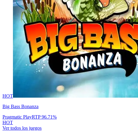
HOT
Big Bass Bonanza
Pragmatic Play
RTP
96.71
%
HOT
Ver todos los juegos