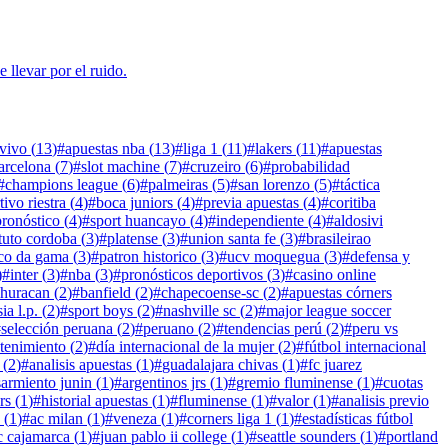
e llevar por el ruido.
 vivo
(
13
)
#
apuestas nba
(
13
)
#
liga 1
(
11
)
#
lakers
(
11
)
#
apuestas
arcelona
(
7
)
#
slot machine
(
7
)
#
cruzeiro
(
6
)
#
probabilidad
#
champions league
(
6
)
#
palmeiras
(
5
)
#
san lorenzo
(
5
)
#
táctica
ivo riestra
(
4
)
#
boca juniors
(
4
)
#
previa apuestas
(
4
)
#
coritiba
pronóstico
(
4
)
#
sport huancayo
(
4
)
#
independiente
(
4
)
#
aldosivi
ituto cordoba
(
3
)
#
platense
(
3
)
#
union santa fe
(
3
)
#
brasileirao
co da gama
(
3
)
#
patron historico
(
3
)
#
ucv moquegua
(
3
)
#
defensa y
)
#
inter
(
3
)
#
nba
(
3
)
#
pronósticos deportivos
(
3
)
#
casino online
huracan
(
2
)
#
banfield
(
2
)
#
chapecoense-sc
(
2
)
#
apuestas córners
ia l.p.
(
2
)
#
sport boys
(
2
)
#
nashville sc
(
2
)
#
major league soccer
#
selección peruana
(
2
)
#
peruano
(
2
)
#
tendencias perú
(
2
)
#
peru vs
etenimiento
(
2
)
#
día internacional de la mujer
(
2
)
#
fútbol internacional
(
2
)
#
analisis apuestas
(
1
)
#
guadalajara chivas
(
1
)
#
fc juarez
sarmiento junin
(
1
)
#
argentinos jrs
(
1
)
#
gremio fluminense
(
1
)
#
cuotas
rs
(
1
)
#
historial apuestas
(
1
)
#
fluminense
(
1
)
#
valor
(
1
)
#
analisis previo
(
1
)
#
ac milan
(
1
)
#
veneza
(
1
)
#
corners liga 1
(
1
)
#
estadísticas fútbol
c cajamarca
(
1
)
#
juan pablo ii college
(
1
)
#
seattle sounders
(
1
)
#
portland