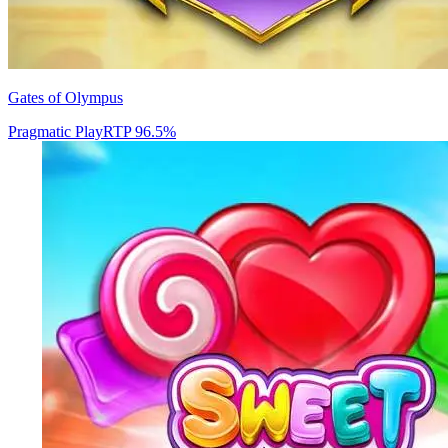
Gates of Olympus
Pragmatic Play
RTP
96.5
%