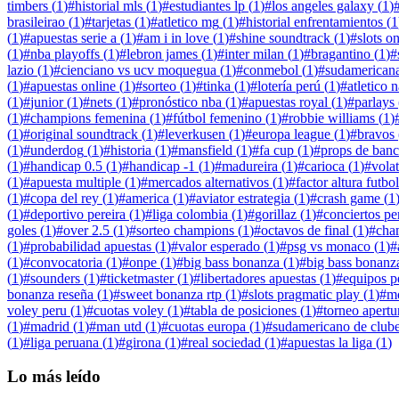
timbers
(
1
)
#
historial mls
(
1
)
#
estudiantes lp
(
1
)
#
los angeles galaxy
(
1
)
brasileirao
(
1
)
#
tarjetas
(
1
)
#
atletico mg
(
1
)
#
historial enfrentamientos
(
1
(
1
)
#
apuestas serie a
(
1
)
#
am i in love
(
1
)
#
shine soundtrack
(
1
)
#
slots o
(
1
)
#
nba playoffs
(
1
)
#
lebron james
(
1
)
#
inter milan
(
1
)
#
bragantino
(
1
)
#
lazio
(
1
)
#
cienciano vs ucv moquegua
(
1
)
#
conmebol
(
1
)
#
sudamerican
(
1
)
#
apuestas online
(
1
)
#
sorteo
(
1
)
#
tinka
(
1
)
#
lotería perú
(
1
)
#
atletico 
(
1
)
#
junior
(
1
)
#
nets
(
1
)
#
pronóstico nba
(
1
)
#
apuestas royal
(
1
)
#
parlays
(
1
)
#
champions femenina
(
1
)
#
fútbol femenino
(
1
)
#
robbie williams
(
1
)
(
1
)
#
original soundtrack
(
1
)
#
leverkusen
(
1
)
#
europa league
(
1
)
#
bravos
(
1
)
#
underdog
(
1
)
#
historia
(
1
)
#
mansfield
(
1
)
#
fa cup
(
1
)
#
props de ban
(
1
)
#
handicap 0.5
(
1
)
#
handicap -1
(
1
)
#
madureira
(
1
)
#
carioca
(
1
)
#
volat
(
1
)
#
apuesta multiple
(
1
)
#
mercados alternativos
(
1
)
#
factor altura futbol
(
1
)
#
copa del rey
(
1
)
#
america
(
1
)
#
aviator estrategia
(
1
)
#
crash game
(
1
(
1
)
#
deportivo pereira
(
1
)
#
liga colombia
(
1
)
#
gorillaz
(
1
)
#
conciertos pe
goles
(
1
)
#
over 2.5
(
1
)
#
sorteo champions
(
1
)
#
octavos de final
(
1
)
#
cha
(
1
)
#
probabilidad apuestas
(
1
)
#
valor esperado
(
1
)
#
psg vs monaco
(
1
)
#
(
1
)
#
convocatoria
(
1
)
#
onpe
(
1
)
#
big bass bonanza
(
1
)
#
big bass bonanz
(
1
)
#
sounders
(
1
)
#
ticketmaster
(
1
)
#
libertadores apuestas
(
1
)
#
equipos p
bonanza reseña
(
1
)
#
sweet bonanza rtp
(
1
)
#
slots pragmatic play
(
1
)
#
m
voley peru
(
1
)
#
cuotas voley
(
1
)
#
tabla de posiciones
(
1
)
#
torneo apert
(
1
)
#
madrid
(
1
)
#
man utd
(
1
)
#
cuotas europa
(
1
)
#
sudamericano de clube
(
1
)
#
liga peruana
(
1
)
#
girona
(
1
)
#
real sociedad
(
1
)
#
apuestas la liga
(
1
)
Lo más leído