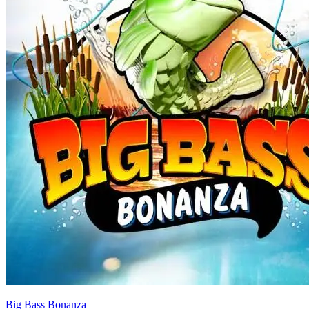
Big Bass Bonanza