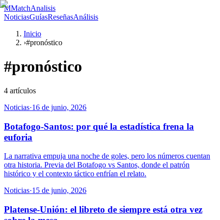
M
MatchAnalisis
Noticias
Guías
Reseñas
Análisis
Inicio
›
#pronóstico
#
pronóstico
4
artículos
Noticias
·
16 de junio, 2026
Botafogo-Santos: por qué la estadística frena la
euforia
La narrativa empuja una noche de goles, pero los números cuentan
otra historia. Previa del Botafogo vs Santos, donde el patrón
histórico y el contexto táctico enfrían el relato.
Noticias
·
15 de junio, 2026
Platense-Unión: el libreto de siempre está otra vez