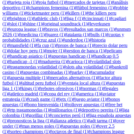
(
1
)
#
tarjeta roja
(
1
)
#
roja futbol
(
1
)
#
mercados de tarjetas
(
1
)
#
análisis
deportivo
(
1
)
#
champions femenina
(
1
)
#
fútbol femenino
(
1
)
#
robbie
williams
(
1
)
#
ticketmaster peru
(
1
)
#
killers
(
1
)
#
the killers peru
(
1
)
#
brighton
(
1
)
#
athletic club
(
1
)
#
liga f
(
1
)
#
cincinnati
(
1
)
#
cagliari
(
1
)
#
slot
(
1
)
#
shine
(
1
)
#
original soundtrack
(
1
)
#
leverkusen
(
1
)
#
europa league
(
1
)
#
bravos
(
1
)
#
resultados san marcos
(
1
)
#
unmsm
2026
(
1
)
#
medicina
(
1
)
#
juarez
(
1
)
#
atalanta
(
1
)
#
bulls
(
1
)
#
cuotas y
probabilidades
(
1
)
#
cruz azul
(
1
)
#
underdog
(
1
)
#
historia
(
1
)
#
mansfield
(
1
)
#
fa cup
(
1
)
#
props de banca
(
1
)
#
precio dolar peru
(
1
)
#
dolar hoy peru
(
1
)
#
mujer
(
1
)
#
gestion de banca
(
1
)
#
pelicans
(
1
)
#
handicap asiatico
(
1
)
#
apuestas handicap
(
1
)
#
handicap 0.5
(
1
)
#
handicap -1
(
1
)
#
madureira
(
1
)
#
carioca
(
1
)
#
volatilidad slots
(
1
)
#
tragamonedas volatilidad
(
1
)
#
slots alta volatilidad
(
1
)
#
bankroll
casino
(
1
)
#
apuestas combinadas
(
1
)
#
parlay
(
1
)
#
acumulador
(
1
)
#
apuesta multiple
(
1
)
#
mercados alternativos
(
1
)
#
factor altura
futbol
(
1
)
#
altitud peru futbol
(
1
)
#
ventaja local altura
(
1
)
#
apuestas
liga 1
(
1
)
#
kings
(
1
)
#
rebotes ofensivos
(
1
)
#
normas
(
1
)
#
legales
(
1
)
#
atletico madrid
(
1
)
#
copa del rey
(
1
)
#
america
(
1
)
#
aviator
estrategia
(
1
)
#
crash game
(
1
)
#
jetx
(
1
)
#
juego aviator
(
1
)
#
bonos
apuestas
(
1
)
#
bono bienvenida
(
1
)
#
rollover apuestas
(
1
)
#
free bet
(
1
)
#
rtp tragamonedas
(
1
)
#
millonarios
(
1
)
#
deportivo pereira
(
1
)
#
liga
colombia
(
1
)
#
gorillaz
(
1
)
#
conciertos perú
(
1
)
#
liga española apuestas
(
1
)
#
pronosticos la liga
(
1
)
#
alianza atletico
(
1
)
#
adt tarma
(
1
)
#
over
under
(
1
)
#
mas menos goles
(
1
)
#
apuestas goles
(
1
)
#
over 2.5
(
1
)
#
sorteo champions
(
1
)
#
octavos de final
(
1
)
#
champions league