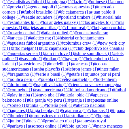
(
1
)
#
estadísticas fútbol
(
1
)
#
bologna
(
1
)
#
lazio
(
1
)
#
udinese
(
1
)
#
como
(
1
)
#
previa
(
1
)
#
genoa napoli
(
1
)
#
cuotas apuestas
(
1
)
#
mercado
corners
(
1
)
#
fútbol brasileño
(
1
)
#
fc cajamarca
(
1
)
#
juan pablo ii
college
(
1
)
#
seattle sounders
(
1
)
#
portland timbers
(
1
)
#
historial mls
(
1
)
#
estudiantes lp
(
1
)
#
los angeles galaxy
(
1
)
#
los angeles fc
(
1
)
#
mls
apuestas
(
1
)
#
tarjetas amarillas
(
1
)
#
cf montreal
(
1
)
#
belgrano cordoba
(
1
)
#
rosario central
(
1
)
#
atlanta united
(
1
)
#
cuotas brasileirao
(
1
)
#
tarjetas
(
1
)
#
atletico mg
(
1
)
#
historial enfrentamientos
(
1
)
#
apuestas fútbol argentino
(
1
)
#
columbus crew
(
1
)
#
new york city
fc
(
1
)
#
fbc melgar
(
1
)
#
utc cajamarca
(
1
)
#
club deportivo los chankas
(
1
)
#
apuestas serie a
(
1
)
#
am i in love
(
1
)
#
shine soundtrack
(
1
)
#
slots
online
(
1
)
#
sassuolo
(
1
)
#
milan
(
1
)
#
bayern
(
1
)
#
heidenheim
(
1
)
#
fc
lorient
(
1
)
#
posiciones
(
1
)
#
medellin
(
1
)
#
caracas
(
1
)
#
copas
sudamericanas
(
1
)
#
nba playoffs
(
1
)
#
lebron james
(
1
)
#
inter milan
(
1
)
#
bragantino
(
1
)
#
serie a brasil
(
1
)
#
getafe
(
1
)
#
juntos por el perú
(
1
)
#
politica peru
(
1
)
#
puebla
(
1
)
#
vélez sarsfield
(
1
)
#
hoffenheim
(
1
)
#
dortmund
(
1
)
#
napoli vs lazio
(
1
)
#
cienciano vs ucv moquegua
(
1
)
#
conmebol
(
1
)
#
sudamericana
(
1
)
#
fútbol sudamericano
(
1
)
#
futbol
(
1
)
#
play in nba
(
1
)
#
mvp nba
(
1
)
#
nikola jokic
(
1
)
#
apuestas
baloncesto
(
1
)
#
la granja vip peru
(
1
)
#
granja
(
1
)
#
apuestas online
(
1
)
#
sorteo
(
1
)
#
tinka
(
1
)
#
lotería perú
(
1
)
#
atletico nacional
(
1
)
#
jaguares
(
1
)
#
liga betplay
(
1
)
#
cajamarca
(
1
)
#
chankas
(
1
)
#
tijuana
(
1
)
#
thunder
(
1
)
#
pronosticos nba
(
1
)
#
estudiantes
(
1
)
#
bogota
(
1
)
#
junior
(
1
)
#
nets
(
1
)
#
pronóstico nba
(
1
)
#
apuestas royal
(
1
)
#
parlays
(
1
)
#
sorteos online
(
1
)
#
fabio gruber
(
1
)
#
mano menezes