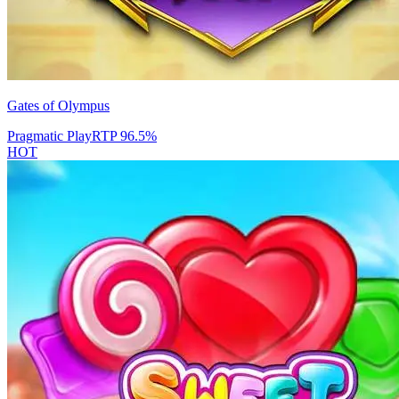
Gates of Olympus
Pragmatic Play
RTP
96.5
%
HOT