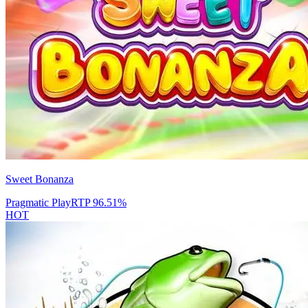
Sweet Bonanza
Pragmatic Play
RTP
96.51
%
HOT