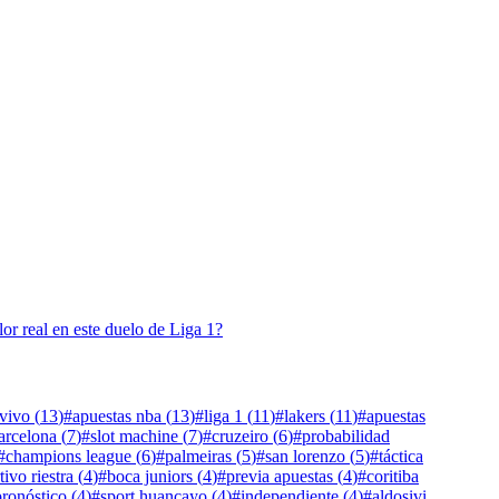
r real en este duelo de Liga 1?
 vivo
(
13
)
#
apuestas nba
(
13
)
#
liga 1
(
11
)
#
lakers
(
11
)
#
apuestas
arcelona
(
7
)
#
slot machine
(
7
)
#
cruzeiro
(
6
)
#
probabilidad
#
champions league
(
6
)
#
palmeiras
(
5
)
#
san lorenzo
(
5
)
#
táctica
ivo riestra
(
4
)
#
boca juniors
(
4
)
#
previa apuestas
(
4
)
#
coritiba
pronóstico
(
4
)
#
sport huancayo
(
4
)
#
independiente
(
4
)
#
aldosivi