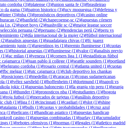
ituto cordoba
(
3
)
#
platense
(
3
)
#
union santa fe
(
3
)
#
brasileirao
co da gama
(
3
)
#
patron historico
(
3
)
#
ucv moquegua
(
3
)
#
defensa y
)
#
inter
(
3
)
#
nba
(
3
)
#
pronósticos deportivos
(
3
)
#
casino online
huracan
(
2
)
#
banfield
(
2
)
#
chapecoense-sc
(
2
)
#
apuestas córners
ia l.p.
(
2
)
#
sport boys
(
2
)
#
nashville sc
(
2
)
#
major league soccer
#
selección peruana
(
2
)
#
peruano
(
2
)
#
tendencias perú
(
2
)
#
peru vs
etenimiento
(
2
)
#
día internacional de la mujer
(
2
)
#
fútbol internacional
(
2
)
#
analisis apuestas
(
1
)
#
guadalajara chivas
(
1
)
#
fc juarez
sarmiento junin
(
1
)
#
argentinos jrs
(
1
)
#
gremio fluminense
(
1
)
#
cuotas
rs
(
1
)
#
historial apuestas
(
1
)
#
fluminense
(
1
)
#
valor
(
1
)
#
analisis previo
(
1
)
#
ac milan
(
1
)
#
veneza
(
1
)
#
corners liga 1
(
1
)
#
estadísticas fútbol
c cajamarca
(
1
)
#
juan pablo ii college
(
1
)
#
seattle sounders
(
1
)
#
portland
)
#
belgrano cordoba
(
1
)
#
rosario central
(
1
)
#
atlanta united
(
1
)
#
cuotas
)
#
fbc melgar
(
1
)
#
utc cajamarca
(
1
)
#
club deportivo los chankas
1
)
#
posiciones
(
1
)
#
medellin
(
1
)
#
caracas
(
1
)
#
copas sudamericanas
bla
(
1
)
#
vélez sarsfield
(
1
)
#
hoffenheim
(
1
)
#
dortmund
(
1
)
#
napoli vs
nikola jokic
(
1
)
#
apuestas baloncesto
(
1
)
#
la granja vip peru
(
1
)
#
granja
juana
(
1
)
#
thunder
(
1
)
#
pronosticos nba
(
1
)
#
estudiantes
(
1
)
#
bogota
1
)
#
roja futbol
(
1
)
#
mercados de tarjetas
(
1
)
#
análisis deportivo
tic club
(
1
)
#
liga f
(
1
)
#
cincinnati
(
1
)
#
cagliari
(
1
)
#
slot
(
1
)
#
shine
)
#
atalanta
(
1
)
#
bulls
(
1
)
#
cuotas y probabilidades
(
1
)
#
cruz azul
nca
(
1
)
#
pelicans
(
1
)
#
handicap asiatico
(
1
)
#
apuestas handicap
ankroll casino
(
1
)
#
apuestas combinadas
(
1
)
#
parlay
(
1
)
#
acumulador
kings
(
1
)
#
rebotes ofensivos
(
1
)
#
normas
(
1
)
#
legales
(
1
)
#
atletico madrid
llover apuestas
(
1
)
#
free bet
(
1
)
#
rtp tragamonedas
(
1
)
#
millonarios