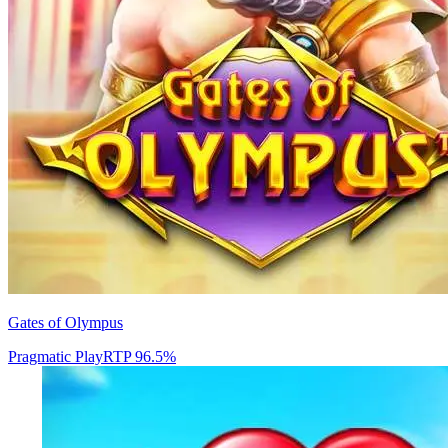
Gates of Olympus
Pragmatic Play
RTP
96.5
%