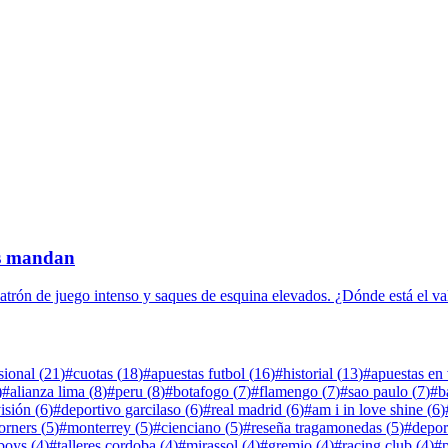
rs mandan
rón de juego intenso y saques de esquina elevados. ¿Dónde está el valo
sional
(
21
)
#
cuotas
(
18
)
#
apuestas futbol
(
16
)
#
historial
(
13
)
#
apuestas en
)
#
alianza lima
(
8
)
#
peru
(
8
)
#
botafogo
(
7
)
#
flamengo
(
7
)
#
sao paulo
(
7
)
#
b
isión
(
6
)
#
deportivo garcilaso
(
6
)
#
real madrid
(
6
)
#
am i in love shine
(
6
)
orners
(
5
)
#
monterrey
(
5
)
#
cienciano
(
5
)
#
reseña tragamonedas
(
5
)
#
deport
 boys
(
4
)
#
talleres cordoba
(
4
)
#
mirassol
(
4
)
#
gremio
(
4
)
#
racing club
(
4
)
#