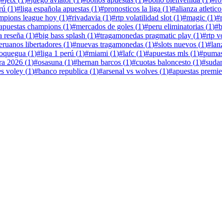
rú
(
1
)
#
liga española apuestas
(
1
)
#
pronosticos la liga
(
1
)
#
alianza atletico
mpions league hoy
(
1
)
#
rivadavia
(
1
)
#
rtp volatilidad slot
(
1
)
#
magic
(
1
)
#
apuestas champions
(
1
)
#
mercados de goles
(
1
)
#
peru eliminatorias
(
1
)
#
b
a reseña
(
1
)
#
big bass splash
(
1
)
#
tragamonedas pragmatic play
(
1
)
#
rtp v
eruanos libertadores
(
1
)
#
nuevas tragamonedas
(
1
)
#
slots nuevos
(
1
)
#
lan
oquegua
(
1
)
#
liga 1 perú
(
1
)
#
miami
(
1
)
#
lafc
(
1
)
#
apuestas mls
(
1
)
#
puma
ura 2026
(
1
)
#
osasuna
(
1
)
#
hernan barcos
(
1
)
#
cuotas baloncesto
(
1
)
#
suda
s voley
(
1
)
#
banco republica
(
1
)
#
arsenal vs wolves
(
1
)
#
apuestas premie