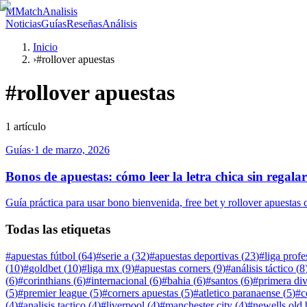
M
MatchAnalisis
Noticias
Guías
Reseñas
Análisis
Inicio
›
#rollover apuestas
#
rollover apuestas
1
artículo
Guías
·
1 de marzo, 2026
Bonos de apuestas: cómo leer la letra chica sin regalar
Guía práctica para usar bono bienvenida, free bet y rollover apuestas 
Todas las etiquetas
#
apuestas fútbol
(
64
)
#
serie a
(
32
)
#
apuestas deportivas
(
23
)
#
liga profe
(
10
)
#
goldbet
(
10
)
#
liga mx
(
9
)
#
apuestas corners
(
9
)
#
análisis táctico
(
8
(
6
)
#
corinthians
(
6
)
#
internacional
(
6
)
#
bahia
(
6
)
#
santos
(
6
)
#
primera div
(
5
)
#
premier league
(
5
)
#
corners apuestas
(
5
)
#
atletico paranaense
(
5
)
#
c
(
4
)
#
analisis tactico
(
4
)
#
liverpool
(
4
)
#
manchester city
(
4
)
#
newells old