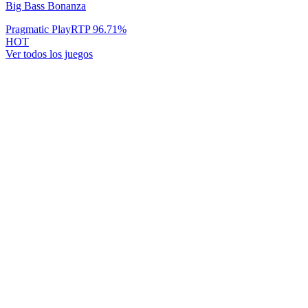
Big Bass Bonanza
Pragmatic Play
RTP
96.71
%
HOT
Ver todos los juegos