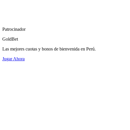
Patrocinador
GoldBet
Las mejores cuotas y bonos de bienvenida en Perú.
Jugar Ahora