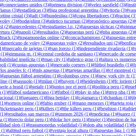
)
#
comerciantes unidos
(
3
)
#
primera division
(
3
)
#
velez sarsfield
(
3
)
#
inst
#
lanus
(
3
)
#
estadísticas
(
3
)
#
liga profesional argentina
(
3
)
#
vitoria
(
3
)
#
vas
orting cristal
(
3
)
#
adt
(
3
)
#
bundesliga
(
3
)
#
copa libertadores
(
3
)
#
racing
(
3
voley
(
3
)
#
bodø/glimt
(
3
)
#
atletico tucuman
(
2
)
#
pronóstico apuestas
(
2
)
#
nl
(
2
)
#
antecedentes
(
2
)
#
estudiantes l.p.
(
2
)
#
apuestas tácticas
(
2
)
#
gimnas
ertura
(
2
)
#
napoli
(
2
)
#
resultados
(
2
)
#
apuestas perú
(
2
)
#
nba apuestas
(
2
)
dtrack
(
2
)
#
tragamonedas online
(
2
)
#
concachampions
(
2
)
#
apuestas entr
udamericano de voley
(
2
)
#
apuestas voley
(
2
)
#
resultados uni
(
2
)
#
benfica
1
)
#
mercado de tarjetas
(
1
)
#
san lorezo
(
1
)
#
independiente rivadavia
(
1
)
#
(
1
)
#
gimnasia m.
(
1
)
#
central cordoba de santiago
(
1
)
#
mercado de corne
babilidad implícita
(
1
)
#
man city
(
1
)
#
atletico grau
(
1
)
#
altura vs numeros
oli
(
1
)
#
cuotas apuestas
(
1
)
#
mercado corners
(
1
)
#
fútbol brasileño
(
1
)
#
f
#
los angeles fc
(
1
)
#
mls apuestas
(
1
)
#
tarjetas amarillas
(
1
)
#
cf montreal
(
1
)
#
apuestas fútbol argentino
(
1
)
#
columbus crew
(
1
)
#
new york city fc
(
1
nline
(
1
)
#
sassuolo
(
1
)
#
milan
(
1
)
#
bayern
(
1
)
#
heidenheim
(
1
)
#
fc lorient
(
serie a brasil
(
1
)
#
getafe
(
1
)
#
juntos por el perú
(
1
)
#
politica peru
(
1
)
#
pue
a
(
1
)
#
fútbol sudamericano
(
1
)
#
futbol
(
1
)
#
play in nba
(
1
)
#
mvp nba
(
1
)
#
nacional
(
1
)
#
jaguares
(
1
)
#
liga betplay
(
1
)
#
cajamarca
(
1
)
#
chankas
(
1
)
#
ti
(
1
)
#
sorteos online
(
1
)
#
fabio gruber
(
1
)
#
mano menezes
(
1
)
#
tarjeta roja
(
#
ticketmaster peru
(
1
)
#
killers
(
1
)
#
the killers peru
(
1
)
#
brighton
(
1
)
#
athle
(
1
)
#
resultados san marcos
(
1
)
#
unmsm 2026
(
1
)
#
medicina
(
1
)
#
juarez
(
1
ca
(
1
)
#
precio dolar peru
(
1
)
#
dolar hoy peru
(
1
)
#
mujer
(
1
)
#
gestion de ba
ilidad slots
(
1
)
#
tragamonedas volatilidad
(
1
)
#
slots alta volatilidad
(
1
)
#
b
(
1
)
#
altitud peru futbol
(
1
)
#
ventaja local altura
(
1
)
#
apuestas liga 1
(
1
)
#
)
#
jetx
(
1
)
#
juego aviator
(
1
)
#
bonos apuestas
(
1
)
#
bono bienvenida
(
1
)
#
ro