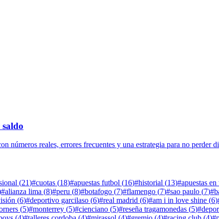
 saldo
con números reales, errores frecuentes y una estrategia para no perder d
sional
(
21
)
#
cuotas
(
18
)
#
apuestas futbol
(
16
)
#
historial
(
13
)
#
apuestas en
)
#
alianza lima
(
8
)
#
peru
(
8
)
#
botafogo
(
7
)
#
flamengo
(
7
)
#
sao paulo
(
7
)
#
b
isión
(
6
)
#
deportivo garcilaso
(
6
)
#
real madrid
(
6
)
#
am i in love shine
(
6
)
orners
(
5
)
#
monterrey
(
5
)
#
cienciano
(
5
)
#
reseña tragamonedas
(
5
)
#
deport
 boys
(
4
)
#
talleres cordoba
(
4
)
#
mirassol
(
4
)
#
gremio
(
4
)
#
racing club
(
4
)
#