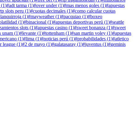
(
1
)
#
adt tarma
(
1
)
#
over under
(
1
)
#
mas menos goles
(
1
)
#
apuestas
rtp slots peru
(
1
)
#
cuotas decimales
(
1
)
#
como calcular cuotas
lanquirroja
(
1
)
#
mayweather
(
1
)
#
pacquiao
(
1
)
#
boxeo
olatilidad
(
1
)
#
binacional
(
1
)
#
apuestas deportivas perú
(
1
)
#
seattle
zamientos slots
(
1
)
#
apuestas casino
(
1
)
#
sweet bonanza
(
1
)
#
sweet
s unam
(
1
)
#
levante
(
1
)
#
tottenham
(
1
)
#
san martin voley
(
1
)
#
apuestas
mericano
(
1
)
#
lima
(
1
)
#
noticias perú
(
1
)
#
probabilidades
(
1
)
#
atletico
r league
(
1
)
#
2 de mayo
(
1
)
#
galatasaray
(
1
)
#
juventus
(
1
)
#
geminis