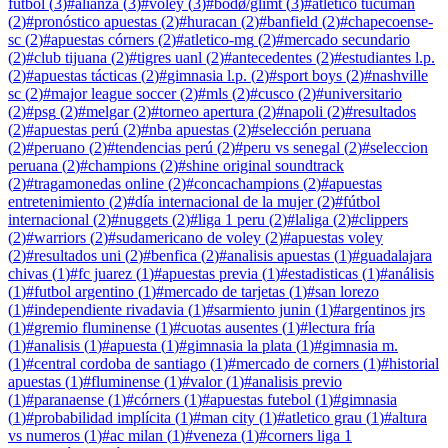
fútbol
(
3
)
#
alianza
(
3
)
#
voley
(
3
)
#
bodø/glimt
(
3
)
#
atletico tucuman
(
2
)
#
pronóstico apuestas
(
2
)
#
huracan
(
2
)
#
banfield
(
2
)
#
chapecoense-
sc
(
2
)
#
apuestas córners
(
2
)
#
atletico-mg
(
2
)
#
mercado secundario
(
2
)
#
club tijuana
(
2
)
#
tigres uanl
(
2
)
#
antecedentes
(
2
)
#
estudiantes l.p.
(
2
)
#
apuestas tácticas
(
2
)
#
gimnasia l.p.
(
2
)
#
sport boys
(
2
)
#
nashville
sc
(
2
)
#
major league soccer
(
2
)
#
mls
(
2
)
#
cusco
(
2
)
#
universitario
(
2
)
#
psg
(
2
)
#
melgar
(
2
)
#
torneo apertura
(
2
)
#
napoli
(
2
)
#
resultados
(
2
)
#
apuestas perú
(
2
)
#
nba apuestas
(
2
)
#
selección peruana
(
2
)
#
peruano
(
2
)
#
tendencias perú
(
2
)
#
peru vs senegal
(
2
)
#
seleccion
peruana
(
2
)
#
champions
(
2
)
#
shine original soundtrack
(
2
)
#
tragamonedas online
(
2
)
#
concachampions
(
2
)
#
apuestas
entretenimiento
(
2
)
#
día internacional de la mujer
(
2
)
#
fútbol
internacional
(
2
)
#
nuggets
(
2
)
#
liga 1 peru
(
2
)
#
laliga
(
2
)
#
clippers
(
2
)
#
warriors
(
2
)
#
sudamericano de voley
(
2
)
#
apuestas voley
(
2
)
#
resultados uni
(
2
)
#
benfica
(
2
)
#
analisis apuestas
(
1
)
#
guadalajara
chivas
(
1
)
#
fc juarez
(
1
)
#
apuestas previa
(
1
)
#
estadisticas
(
1
)
#
análisis
(
1
)
#
futbol argentino
(
1
)
#
mercado de tarjetas
(
1
)
#
san lorezo
(
1
)
#
independiente rivadavia
(
1
)
#
sarmiento junin
(
1
)
#
argentinos jrs
(
1
)
#
gremio fluminense
(
1
)
#
cuotas ausentes
(
1
)
#
lectura fría
(
1
)
#
analisis
(
1
)
#
apuesta
(
1
)
#
gimnasia la plata
(
1
)
#
gimnasia m.
(
1
)
#
central cordoba de santiago
(
1
)
#
mercado de corners
(
1
)
#
historial
apuestas
(
1
)
#
fluminense
(
1
)
#
valor
(
1
)
#
analisis previo
(
1
)
#
paranaense
(
1
)
#
córners
(
1
)
#
apuestas futebol
(
1
)
#
gimnasia
(
1
)
#
probabilidad implícita
(
1
)
#
man city
(
1
)
#
atletico grau
(
1
)
#
altura
vs numeros
(
1
)
#
ac milan
(
1
)
#
veneza
(
1
)
#
corners liga 1