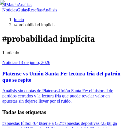
M
MatchAnalisis
Noticias
Guías
Reseñas
Análisis
Inicio
›
#probabilidad implícita
#
probabilidad implícita
1
artículo
Noticias
·
13 de junio, 2026
Platense vs Unión Santa Fe: lectura fría del patrón
que se repite
Análisis sin cuotas de Platense-Unión Santa Fe: el historial de
partidos cerrados y la lectura fría que puede revelar valor en
apuestas sin dejarse llevar por el ruido.
Todas las etiquetas
#
apuestas fútbol
(
64
)
#
serie a
(
32
)
#
apuestas deportivas
(
23
)
#
liga