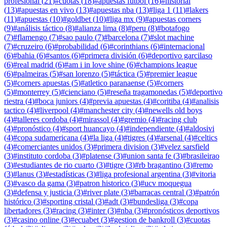
profesional
(
21
)
#
cuotas
(
18
)
#
apuestas futbol
(
16
)
#
historial
(
13
)
#
apuestas en vivo
(
13
)
#
apuestas nba
(
13
)
#
liga 1
(
11
)
#
lakers
(
11
)
#
apuestas
(
10
)
#
goldbet
(
10
)
#
liga mx
(
9
)
#
apuestas corners
(
9
)
#
análisis táctico
(
8
)
#
alianza lima
(
8
)
#
peru
(
8
)
#
botafogo
(
7
)
#
flamengo
(
7
)
#
sao paulo
(
7
)
#
barcelona
(
7
)
#
slot machine
(
7
)
#
cruzeiro
(
6
)
#
probabilidad
(
6
)
#
corinthians
(
6
)
#
internacional
(
6
)
#
bahia
(
6
)
#
santos
(
6
)
#
primera división
(
6
)
#
deportivo garcilaso
(
6
)
#
real madrid
(
6
)
#
am i in love shine
(
6
)
#
champions league
(
6
)
#
palmeiras
(
5
)
#
san lorenzo
(
5
)
#
táctica
(
5
)
#
premier league
(
5
)
#
corners apuestas
(
5
)
#
atletico paranaense
(
5
)
#
corners
(
5
)
#
monterrey
(
5
)
#
cienciano
(
5
)
#
reseña tragamonedas
(
5
)
#
deportivo
riestra
(
4
)
#
boca juniors
(
4
)
#
previa apuestas
(
4
)
#
coritiba
(
4
)
#
analisis
tactico
(
4
)
#
liverpool
(
4
)
#
manchester city
(
4
)
#
newells old boys
(
4
)
#
talleres cordoba
(
4
)
#
mirassol
(
4
)
#
gremio
(
4
)
#
racing club
(
4
)
#
pronóstico
(
4
)
#
sport huancayo
(
4
)
#
independiente
(
4
)
#
aldosivi
(
4
)
#
copa sudamericana
(
4
)
#
la liga
(
4
)
#
tigres
(
4
)
#
arsenal
(
4
)
#
celtics
(
4
)
#
comerciantes unidos
(
3
)
#
primera division
(
3
)
#
velez sarsfield
(
3
)
#
instituto cordoba
(
3
)
#
platense
(
3
)
#
union santa fe
(
3
)
#
brasileirao
(
3
)
#
estudiantes de rio cuarto
(
3
)
#
tigre
(
3
)
#
rb bragantino
(
3
)
#
remo
(
3
)
#
lanus
(
3
)
#
estadísticas
(
3
)
#
liga profesional argentina
(
3
)
#
vitoria
(
3
)
#
vasco da gama
(
3
)
#
patron historico
(
3
)
#
ucv moquegua
(
3
)
#
defensa y justicia
(
3
)
#
river plate
(
3
)
#
barracas central
(
3
)
#
patrón
histórico
(
3
)
#
sporting cristal
(
3
)
#
adt
(
3
)
#
bundesliga
(
3
)
#
copa
libertadores
(
3
)
#
racing
(
3
)
#
inter
(
3
)
#
nba
(
3
)
#
pronósticos deportivos
(
3
)
#
casino online
(
3
)
#
ecuabet
(
3
)
#
gestion de bankroll
(
3
)
#
cuotas