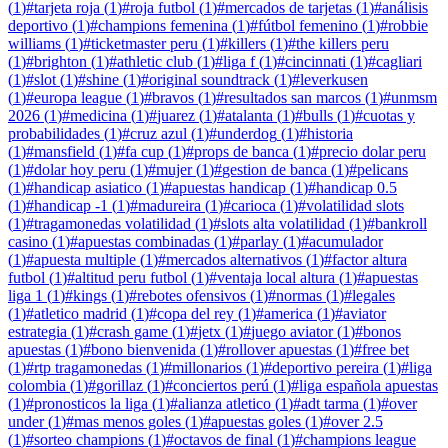
(
1
)
#
tarjeta roja
(
1
)
#
roja futbol
(
1
)
#
mercados de tarjetas
(
1
)
#
análisis
deportivo
(
1
)
#
champions femenina
(
1
)
#
fútbol femenino
(
1
)
#
robbie
williams
(
1
)
#
ticketmaster peru
(
1
)
#
killers
(
1
)
#
the killers peru
(
1
)
#
brighton
(
1
)
#
athletic club
(
1
)
#
liga f
(
1
)
#
cincinnati
(
1
)
#
cagliari
(
1
)
#
slot
(
1
)
#
shine
(
1
)
#
original soundtrack
(
1
)
#
leverkusen
(
1
)
#
europa league
(
1
)
#
bravos
(
1
)
#
resultados san marcos
(
1
)
#
unmsm
2026
(
1
)
#
medicina
(
1
)
#
juarez
(
1
)
#
atalanta
(
1
)
#
bulls
(
1
)
#
cuotas y
probabilidades
(
1
)
#
cruz azul
(
1
)
#
underdog
(
1
)
#
historia
(
1
)
#
mansfield
(
1
)
#
fa cup
(
1
)
#
props de banca
(
1
)
#
precio dolar peru
(
1
)
#
dolar hoy peru
(
1
)
#
mujer
(
1
)
#
gestion de banca
(
1
)
#
pelicans
(
1
)
#
handicap asiatico
(
1
)
#
apuestas handicap
(
1
)
#
handicap 0.5
(
1
)
#
handicap -1
(
1
)
#
madureira
(
1
)
#
carioca
(
1
)
#
volatilidad slots
(
1
)
#
tragamonedas volatilidad
(
1
)
#
slots alta volatilidad
(
1
)
#
bankroll
casino
(
1
)
#
apuestas combinadas
(
1
)
#
parlay
(
1
)
#
acumulador
(
1
)
#
apuesta multiple
(
1
)
#
mercados alternativos
(
1
)
#
factor altura
futbol
(
1
)
#
altitud peru futbol
(
1
)
#
ventaja local altura
(
1
)
#
apuestas
liga 1
(
1
)
#
kings
(
1
)
#
rebotes ofensivos
(
1
)
#
normas
(
1
)
#
legales
(
1
)
#
atletico madrid
(
1
)
#
copa del rey
(
1
)
#
america
(
1
)
#
aviator
estrategia
(
1
)
#
crash game
(
1
)
#
jetx
(
1
)
#
juego aviator
(
1
)
#
bonos
apuestas
(
1
)
#
bono bienvenida
(
1
)
#
rollover apuestas
(
1
)
#
free bet
(
1
)
#
rtp tragamonedas
(
1
)
#
millonarios
(
1
)
#
deportivo pereira
(
1
)
#
liga
colombia
(
1
)
#
gorillaz
(
1
)
#
conciertos perú
(
1
)
#
liga española apuestas
(
1
)
#
pronosticos la liga
(
1
)
#
alianza atletico
(
1
)
#
adt tarma
(
1
)
#
over
under
(
1
)
#
mas menos goles
(
1
)
#
apuestas goles
(
1
)
#
over 2.5
(
1
)
#
sorteo champions
(
1
)
#
octavos de final
(
1
)
#
champions league