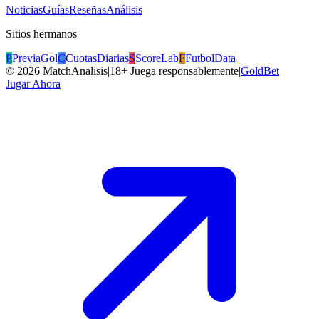
Noticias
Guías
Reseñas
Análisis
Sitios hermanos
P
PreviaGol
C
CuotasDiarias
S
ScoreLab
F
FutbolData
©
2026
MatchAnalisis
|
18+ Juega responsablemente
|
GoldBet
Jugar Ahora