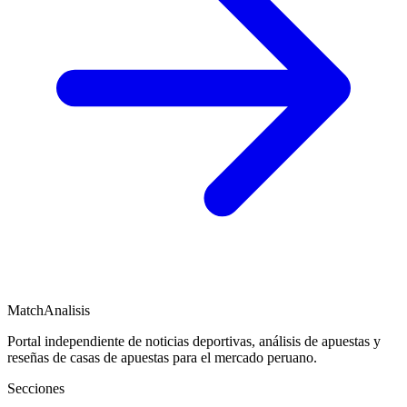
MatchAnalisis
Portal independiente de noticias deportivas, análisis de apuestas y
reseñas de casas de apuestas para el mercado peruano.
Secciones