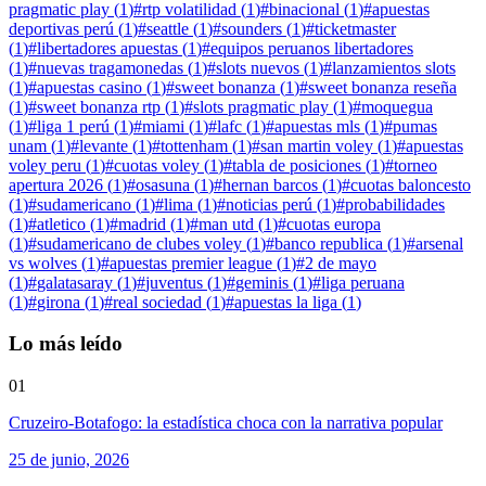
pragmatic play
(
1
)
#
rtp volatilidad
(
1
)
#
binacional
(
1
)
#
apuestas
deportivas perú
(
1
)
#
seattle
(
1
)
#
sounders
(
1
)
#
ticketmaster
(
1
)
#
libertadores apuestas
(
1
)
#
equipos peruanos libertadores
(
1
)
#
nuevas tragamonedas
(
1
)
#
slots nuevos
(
1
)
#
lanzamientos slots
(
1
)
#
apuestas casino
(
1
)
#
sweet bonanza
(
1
)
#
sweet bonanza reseña
(
1
)
#
sweet bonanza rtp
(
1
)
#
slots pragmatic play
(
1
)
#
moquegua
(
1
)
#
liga 1 perú
(
1
)
#
miami
(
1
)
#
lafc
(
1
)
#
apuestas mls
(
1
)
#
pumas
unam
(
1
)
#
levante
(
1
)
#
tottenham
(
1
)
#
san martin voley
(
1
)
#
apuestas
voley peru
(
1
)
#
cuotas voley
(
1
)
#
tabla de posiciones
(
1
)
#
torneo
apertura 2026
(
1
)
#
osasuna
(
1
)
#
hernan barcos
(
1
)
#
cuotas baloncesto
(
1
)
#
sudamericano
(
1
)
#
lima
(
1
)
#
noticias perú
(
1
)
#
probabilidades
(
1
)
#
atletico
(
1
)
#
madrid
(
1
)
#
man utd
(
1
)
#
cuotas europa
(
1
)
#
sudamericano de clubes voley
(
1
)
#
banco republica
(
1
)
#
arsenal
vs wolves
(
1
)
#
apuestas premier league
(
1
)
#
2 de mayo
(
1
)
#
galatasaray
(
1
)
#
juventus
(
1
)
#
geminis
(
1
)
#
liga peruana
(
1
)
#
girona
(
1
)
#
real sociedad
(
1
)
#
apuestas la liga
(
1
)
Lo más leído
01
Cruzeiro-Botafogo: la estadística choca con la narrativa popular
25 de junio, 2026