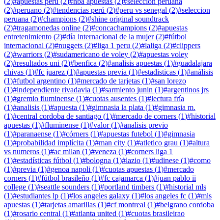
(
2
)
#
apuestas perú
(
2
)
#
nba apuestas
(
2
)
#
selección peruana
(
2
)
#
peruano
(
2
)
#
tendencias perú
(
2
)
#
peru vs senegal
(
2
)
#
seleccion
peruana
(
2
)
#
champions
(
2
)
#
shine original soundtrack
(
2
)
#
tragamonedas online
(
2
)
#
concachampions
(
2
)
#
apuestas
entretenimiento
(
2
)
#
día internacional de la mujer
(
2
)
#
fútbol
internacional
(
2
)
#
nuggets
(
2
)
#
liga 1 peru
(
2
)
#
laliga
(
2
)
#
clippers
(
2
)
#
warriors
(
2
)
#
sudamericano de voley
(
2
)
#
apuestas voley
(
2
)
#
resultados uni
(
2
)
#
benfica
(
2
)
#
analisis apuestas
(
1
)
#
guadalajara
chivas
(
1
)
#
fc juarez
(
1
)
#
apuestas previa
(
1
)
#
estadisticas
(
1
)
#
análisis
(
1
)
#
futbol argentino
(
1
)
#
mercado de tarjetas
(
1
)
#
san lorezo
(
1
)
#
independiente rivadavia
(
1
)
#
sarmiento junin
(
1
)
#
argentinos jrs
(
1
)
#
gremio fluminense
(
1
)
#
cuotas ausentes
(
1
)
#
lectura fría
(
1
)
#
analisis
(
1
)
#
apuesta
(
1
)
#
gimnasia la plata
(
1
)
#
gimnasia m.
(
1
)
#
central cordoba de santiago
(
1
)
#
mercado de corners
(
1
)
#
historial
apuestas
(
1
)
#
fluminense
(
1
)
#
valor
(
1
)
#
analisis previo
(
1
)
#
paranaense
(
1
)
#
córners
(
1
)
#
apuestas futebol
(
1
)
#
gimnasia
(
1
)
#
probabilidad implícita
(
1
)
#
man city
(
1
)
#
atletico grau
(
1
)
#
altura
vs numeros
(
1
)
#
ac milan
(
1
)
#
veneza
(
1
)
#
corners liga 1
(
1
)
#
estadísticas fútbol
(
1
)
#
bologna
(
1
)
#
lazio
(
1
)
#
udinese
(
1
)
#
como
(
1
)
#
previa
(
1
)
#
genoa napoli
(
1
)
#
cuotas apuestas
(
1
)
#
mercado
corners
(
1
)
#
fútbol brasileño
(
1
)
#
fc cajamarca
(
1
)
#
juan pablo ii
college
(
1
)
#
seattle sounders
(
1
)
#
portland timbers
(
1
)
#
historial mls
(
1
)
#
estudiantes lp
(
1
)
#
los angeles galaxy
(
1
)
#
los angeles fc
(
1
)
#
mls
apuestas
(
1
)
#
tarjetas amarillas
(
1
)
#
cf montreal
(
1
)
#
belgrano cordoba
(
1
)
#
rosario central
(
1
)
#
atlanta united
(
1
)
#
cuotas brasileirao