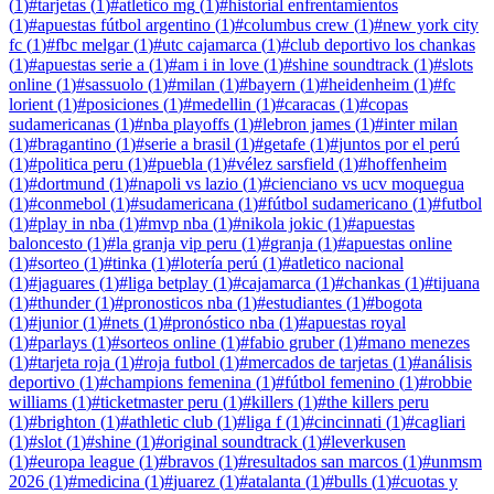
(
1
)
#
tarjetas
(
1
)
#
atletico mg
(
1
)
#
historial enfrentamientos
(
1
)
#
apuestas fútbol argentino
(
1
)
#
columbus crew
(
1
)
#
new york city
fc
(
1
)
#
fbc melgar
(
1
)
#
utc cajamarca
(
1
)
#
club deportivo los chankas
(
1
)
#
apuestas serie a
(
1
)
#
am i in love
(
1
)
#
shine soundtrack
(
1
)
#
slots
online
(
1
)
#
sassuolo
(
1
)
#
milan
(
1
)
#
bayern
(
1
)
#
heidenheim
(
1
)
#
fc
lorient
(
1
)
#
posiciones
(
1
)
#
medellin
(
1
)
#
caracas
(
1
)
#
copas
sudamericanas
(
1
)
#
nba playoffs
(
1
)
#
lebron james
(
1
)
#
inter milan
(
1
)
#
bragantino
(
1
)
#
serie a brasil
(
1
)
#
getafe
(
1
)
#
juntos por el perú
(
1
)
#
politica peru
(
1
)
#
puebla
(
1
)
#
vélez sarsfield
(
1
)
#
hoffenheim
(
1
)
#
dortmund
(
1
)
#
napoli vs lazio
(
1
)
#
cienciano vs ucv moquegua
(
1
)
#
conmebol
(
1
)
#
sudamericana
(
1
)
#
fútbol sudamericano
(
1
)
#
futbol
(
1
)
#
play in nba
(
1
)
#
mvp nba
(
1
)
#
nikola jokic
(
1
)
#
apuestas
baloncesto
(
1
)
#
la granja vip peru
(
1
)
#
granja
(
1
)
#
apuestas online
(
1
)
#
sorteo
(
1
)
#
tinka
(
1
)
#
lotería perú
(
1
)
#
atletico nacional
(
1
)
#
jaguares
(
1
)
#
liga betplay
(
1
)
#
cajamarca
(
1
)
#
chankas
(
1
)
#
tijuana
(
1
)
#
thunder
(
1
)
#
pronosticos nba
(
1
)
#
estudiantes
(
1
)
#
bogota
(
1
)
#
junior
(
1
)
#
nets
(
1
)
#
pronóstico nba
(
1
)
#
apuestas royal
(
1
)
#
parlays
(
1
)
#
sorteos online
(
1
)
#
fabio gruber
(
1
)
#
mano menezes
(
1
)
#
tarjeta roja
(
1
)
#
roja futbol
(
1
)
#
mercados de tarjetas
(
1
)
#
análisis
deportivo
(
1
)
#
champions femenina
(
1
)
#
fútbol femenino
(
1
)
#
robbie
williams
(
1
)
#
ticketmaster peru
(
1
)
#
killers
(
1
)
#
the killers peru
(
1
)
#
brighton
(
1
)
#
athletic club
(
1
)
#
liga f
(
1
)
#
cincinnati
(
1
)
#
cagliari
(
1
)
#
slot
(
1
)
#
shine
(
1
)
#
original soundtrack
(
1
)
#
leverkusen
(
1
)
#
europa league
(
1
)
#
bravos
(
1
)
#
resultados san marcos
(
1
)
#
unmsm
2026
(
1
)
#
medicina
(
1
)
#
juarez
(
1
)
#
atalanta
(
1
)
#
bulls
(
1
)
#
cuotas y