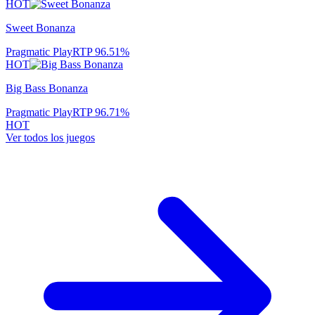
HOT
Sweet Bonanza
Pragmatic Play
RTP
96.51
%
HOT
Big Bass Bonanza
Pragmatic Play
RTP
96.71
%
HOT
Ver todos los juegos