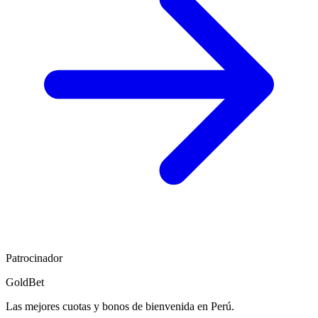
Patrocinador
GoldBet
Las mejores cuotas y bonos de bienvenida en Perú.