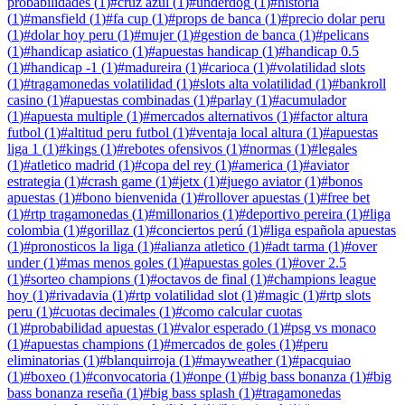
probabilidades
(
1
)
#
cruz azul
(
1
)
#
underdog
(
1
)
#
historia
(
1
)
#
mansfield
(
1
)
#
fa cup
(
1
)
#
props de banca
(
1
)
#
precio dolar peru
(
1
)
#
dolar hoy peru
(
1
)
#
mujer
(
1
)
#
gestion de banca
(
1
)
#
pelicans
(
1
)
#
handicap asiatico
(
1
)
#
apuestas handicap
(
1
)
#
handicap 0.5
(
1
)
#
handicap -1
(
1
)
#
madureira
(
1
)
#
carioca
(
1
)
#
volatilidad slots
(
1
)
#
tragamonedas volatilidad
(
1
)
#
slots alta volatilidad
(
1
)
#
bankroll
casino
(
1
)
#
apuestas combinadas
(
1
)
#
parlay
(
1
)
#
acumulador
(
1
)
#
apuesta multiple
(
1
)
#
mercados alternativos
(
1
)
#
factor altura
futbol
(
1
)
#
altitud peru futbol
(
1
)
#
ventaja local altura
(
1
)
#
apuestas
liga 1
(
1
)
#
kings
(
1
)
#
rebotes ofensivos
(
1
)
#
normas
(
1
)
#
legales
(
1
)
#
atletico madrid
(
1
)
#
copa del rey
(
1
)
#
america
(
1
)
#
aviator
estrategia
(
1
)
#
crash game
(
1
)
#
jetx
(
1
)
#
juego aviator
(
1
)
#
bonos
apuestas
(
1
)
#
bono bienvenida
(
1
)
#
rollover apuestas
(
1
)
#
free bet
(
1
)
#
rtp tragamonedas
(
1
)
#
millonarios
(
1
)
#
deportivo pereira
(
1
)
#
liga
colombia
(
1
)
#
gorillaz
(
1
)
#
conciertos perú
(
1
)
#
liga española apuestas
(
1
)
#
pronosticos la liga
(
1
)
#
alianza atletico
(
1
)
#
adt tarma
(
1
)
#
over
under
(
1
)
#
mas menos goles
(
1
)
#
apuestas goles
(
1
)
#
over 2.5
(
1
)
#
sorteo champions
(
1
)
#
octavos de final
(
1
)
#
champions league
hoy
(
1
)
#
rivadavia
(
1
)
#
rtp volatilidad slot
(
1
)
#
magic
(
1
)
#
rtp slots
peru
(
1
)
#
cuotas decimales
(
1
)
#
como calcular cuotas
(
1
)
#
probabilidad apuestas
(
1
)
#
valor esperado
(
1
)
#
psg vs monaco
(
1
)
#
apuestas champions
(
1
)
#
mercados de goles
(
1
)
#
peru
eliminatorias
(
1
)
#
blanquirroja
(
1
)
#
mayweather
(
1
)
#
pacquiao
(
1
)
#
boxeo
(
1
)
#
convocatoria
(
1
)
#
onpe
(
1
)
#
big bass bonanza
(
1
)
#
big
bass bonanza reseña
(
1
)
#
big bass splash
(
1
)
#
tragamonedas