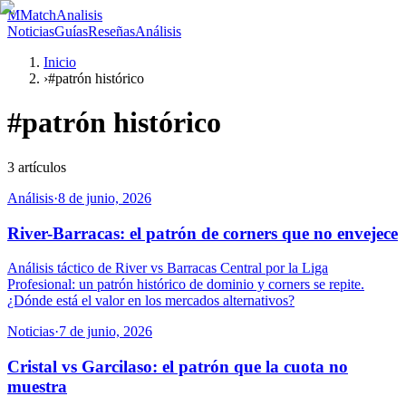
M
MatchAnalisis
Noticias
Guías
Reseñas
Análisis
Inicio
›
#patrón histórico
#
patrón histórico
3
artículos
Análisis
·
8 de junio, 2026
River-Barracas: el patrón de corners que no envejece
Análisis táctico de River vs Barracas Central por la Liga
Profesional: un patrón histórico de dominio y corners se repite.
¿Dónde está el valor en los mercados alternativos?
Noticias
·
7 de junio, 2026
Cristal vs Garcilaso: el patrón que la cuota no
muestra