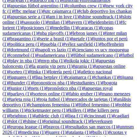
(
1
)
#
tarjetas
(
1
)
#
atletico mg
(
1
)
#
historial enfrentamientos
(
1
)
#
apuestas fútbol argentino
(
1
)
#
columbus crew
(
1
)
#
new york city
fc
(
1
)
#
fbc melgar
(
1
)
#
utc cajamarca
(
1
)
#
club deportivo los chankas
(
1
)
#
apuestas serie a
(
1
)
#
am i in love
(
1
)
#
shine soundtrack
(
1
)
#
slots
online
(
1
)
#
sassuolo
(
1
)
#
milan
(
1
)
#
bayern
(
1
)
#
heidenheim
(
1
)
#
fc
lorient
(
1
)
#
posiciones
(
1
)
#
medellin
(
1
)
#
caracas
(
1
)
#
copas
sudamericanas
(
1
)
#
nba playoffs
(
1
)
#
lebron james
(
1
)
#
inter milan
(
1
)
#
bragantino
(
1
)
#
serie a brasil
(
1
)
#
getafe
(
1
)
#
juntos por el perú
(
1
)
#
politica peru
(
1
)
#
puebla
(
1
)
#
vélez sarsfield
(
1
)
#
hoffenheim
(
1
)
#
dortmund
(
1
)
#
napoli vs lazio
(
1
)
#
cienciano vs ucv moquegua
(
1
)
#
conmebol
(
1
)
#
sudamericana
(
1
)
#
fútbol sudamericano
(
1
)
#
futbol
(
1
)
#
play in nba
(
1
)
#
mvp nba
(
1
)
#
nikola jokic
(
1
)
#
apuestas
baloncesto
(
1
)
#
la granja vip peru
(
1
)
#
granja
(
1
)
#
apuestas online
(
1
)
#
sorteo
(
1
)
#
tinka
(
1
)
#
lotería perú
(
1
)
#
atletico nacional
(
1
)
#
jaguares
(
1
)
#
liga betplay
(
1
)
#
cajamarca
(
1
)
#
chankas
(
1
)
#
tijuana
(
1
)
#
thunder
(
1
)
#
pronosticos nba
(
1
)
#
estudiantes
(
1
)
#
bogota
(
1
)
#
junior
(
1
)
#
nets
(
1
)
#
pronóstico nba
(
1
)
#
apuestas royal
(
1
)
#
parlays
(
1
)
#
sorteos online
(
1
)
#
fabio gruber
(
1
)
#
mano menezes
(
1
)
#
tarjeta roja
(
1
)
#
roja futbol
(
1
)
#
mercados de tarjetas
(
1
)
#
análisis
deportivo
(
1
)
#
champions femenina
(
1
)
#
fútbol femenino
(
1
)
#
robbie
williams
(
1
)
#
ticketmaster peru
(
1
)
#
killers
(
1
)
#
the killers peru
(
1
)
#
brighton
(
1
)
#
athletic club
(
1
)
#
liga f
(
1
)
#
cincinnati
(
1
)
#
cagliari
(
1
)
#
slot
(
1
)
#
shine
(
1
)
#
original soundtrack
(
1
)
#
leverkusen
(
1
)
#
europa league
(
1
)
#
bravos
(
1
)
#
resultados san marcos
(
1
)
#
unmsm
2026
(
1
)
#
medicina
(
1
)
#
juarez
(
1
)
#
atalanta
(
1
)
#
bulls
(
1
)
#
cuotas y