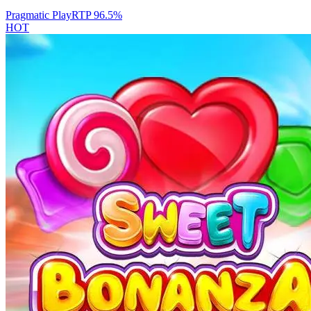
Pragmatic Play
RTP
96.5
%
HOT