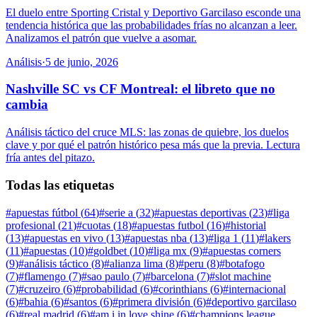
El duelo entre Sporting Cristal y Deportivo Garcilaso esconde una
tendencia histórica que las probabilidades frías no alcanzan a leer.
Analizamos el patrón que vuelve a asomar.
Análisis
·
5 de junio, 2026
Nashville SC vs CF Montreal: el libreto que no
cambia
Análisis táctico del cruce MLS: las zonas de quiebre, los duelos
clave y por qué el patrón histórico pesa más que la previa. Lectura
fría antes del pitazo.
Todas las etiquetas
#
apuestas fútbol
(
64
)
#
serie a
(
32
)
#
apuestas deportivas
(
23
)
#
liga
profesional
(
21
)
#
cuotas
(
18
)
#
apuestas futbol
(
16
)
#
historial
(
13
)
#
apuestas en vivo
(
13
)
#
apuestas nba
(
13
)
#
liga 1
(
11
)
#
lakers
(
11
)
#
apuestas
(
10
)
#
goldbet
(
10
)
#
liga mx
(
9
)
#
apuestas corners
(
9
)
#
análisis táctico
(
8
)
#
alianza lima
(
8
)
#
peru
(
8
)
#
botafogo
(
7
)
#
flamengo
(
7
)
#
sao paulo
(
7
)
#
barcelona
(
7
)
#
slot machine
(
7
)
#
cruzeiro
(
6
)
#
probabilidad
(
6
)
#
corinthians
(
6
)
#
internacional
(
6
)
#
bahia
(
6
)
#
santos
(
6
)
#
primera división
(
6
)
#
deportivo garcilaso
(
6
)
#
real madrid
(
6
)
#
am i in love shine
(
6
)
#
champions league