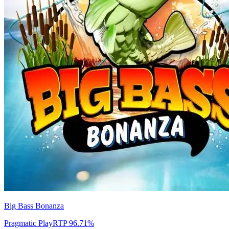
Big Bass Bonanza
Pragmatic Play
RTP
96.71
%