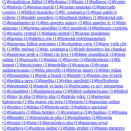
(
1
)
#
estadísticas fútbol
(
1
)
#
bologna
(
1
)
#
lazio
(
1
)
#
udinese
(
1
)
#
como
(
1
)
#
previa
(
1
)
#
genoa napoli
(
1
)
#
cuotas apuestas
(
1
)
#
mercado
corners
(
1
)
#
fútbol brasileño
(
1
)
#
fc cajamarca
(
1
)
#
juan pablo ii
college
(
1
)
#
seattle sounders
(
1
)
#
portland timbers
(
1
)
#
historial mls
(
1
)
#
estudiantes lp
(
1
)
#
los angeles galaxy
(
1
)
#
los angeles fc
(
1
)
#
mls
apuestas
(
1
)
#
tarjetas amarillas
(
1
)
#
cf montreal
(
1
)
#
belgrano cordoba
(
1
)
#
rosario central
(
1
)
#
atlanta united
(
1
)
#
cuotas brasileirao
(
1
)
#
tarjetas
(
1
)
#
atletico mg
(
1
)
#
historial enfrentamientos
(
1
)
#
apuestas fútbol argentino
(
1
)
#
columbus crew
(
1
)
#
new york city
fc
(
1
)
#
fbc melgar
(
1
)
#
utc cajamarca
(
1
)
#
club deportivo los chankas
(
1
)
#
apuestas serie a
(
1
)
#
am i in love
(
1
)
#
shine soundtrack
(
1
)
#
slots
online
(
1
)
#
sassuolo
(
1
)
#
milan
(
1
)
#
bayern
(
1
)
#
heidenheim
(
1
)
#
fc
lorient
(
1
)
#
posiciones
(
1
)
#
medellin
(
1
)
#
caracas
(
1
)
#
copas
sudamericanas
(
1
)
#
nba playoffs
(
1
)
#
lebron james
(
1
)
#
inter milan
(
1
)
#
bragantino
(
1
)
#
serie a brasil
(
1
)
#
getafe
(
1
)
#
juntos por el perú
(
1
)
#
politica peru
(
1
)
#
puebla
(
1
)
#
vélez sarsfield
(
1
)
#
hoffenheim
(
1
)
#
dortmund
(
1
)
#
napoli vs lazio
(
1
)
#
cienciano vs ucv moquegua
(
1
)
#
conmebol
(
1
)
#
sudamericana
(
1
)
#
fútbol sudamericano
(
1
)
#
futbol
(
1
)
#
play in nba
(
1
)
#
mvp nba
(
1
)
#
nikola jokic
(
1
)
#
apuestas
baloncesto
(
1
)
#
la granja vip peru
(
1
)
#
granja
(
1
)
#
apuestas online
(
1
)
#
sorteo
(
1
)
#
tinka
(
1
)
#
lotería perú
(
1
)
#
atletico nacional
(
1
)
#
jaguares
(
1
)
#
liga betplay
(
1
)
#
cajamarca
(
1
)
#
chankas
(
1
)
#
tijuana
(
1
)
#
thunder
(
1
)
#
pronosticos nba
(
1
)
#
estudiantes
(
1
)
#
bogota
(
1
)
#
junior
(
1
)
#
nets
(
1
)
#
pronóstico nba
(
1
)
#
apuestas royal
(
1
)
#
parlays
(
1
)
#
sorteos online
(
1
)
#
fabio gruber
(
1
)
#
mano menezes