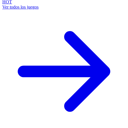
HOT
Ver todos los juegos