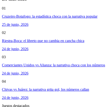
01
Cruzeiro-Botafogo: la estadística choca con la narrativa popular
25 de junio, 2026
02
Riestra-Boca: el libreto que no cambia en cancha chica
24 de junio, 2026
03
Comerciantes Unidos vs Alianza: la narrativa choca con los números
24 de junio, 2026
04
Chivas vs Juárez: la narrativa grita gol, los números callan
24 de junio, 2026
Juegos destacados