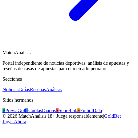
MatchAnalisis
Portal independiente de noticias deportivas, análisis de apuestas y
reseñas de casas de apuestas para el mercado peruano.
Secciones
Noticias
Guías
Reseñas
Análisis
Sitios hermanos
P
PreviaGol
C
CuotasDiarias
S
ScoreLab
F
FutbolData
©
2026
MatchAnalisis
|
18+ Juega responsablemente
|
GoldBet
Jugar Ahora