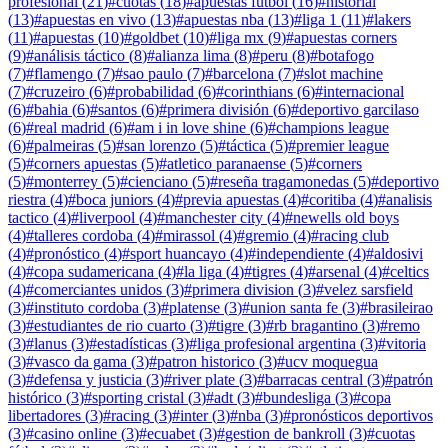
profesional
(
21
)
#
cuotas
(
18
)
#
apuestas futbol
(
16
)
#
historial
(
13
)
#
apuestas en vivo
(
13
)
#
apuestas nba
(
13
)
#
liga 1
(
11
)
#
lakers
(
11
)
#
apuestas
(
10
)
#
goldbet
(
10
)
#
liga mx
(
9
)
#
apuestas corners
(
9
)
#
análisis táctico
(
8
)
#
alianza lima
(
8
)
#
peru
(
8
)
#
botafogo
(
7
)
#
flamengo
(
7
)
#
sao paulo
(
7
)
#
barcelona
(
7
)
#
slot machine
(
7
)
#
cruzeiro
(
6
)
#
probabilidad
(
6
)
#
corinthians
(
6
)
#
internacional
(
6
)
#
bahia
(
6
)
#
santos
(
6
)
#
primera división
(
6
)
#
deportivo garcilaso
(
6
)
#
real madrid
(
6
)
#
am i in love shine
(
6
)
#
champions league
(
6
)
#
palmeiras
(
5
)
#
san lorenzo
(
5
)
#
táctica
(
5
)
#
premier league
(
5
)
#
corners apuestas
(
5
)
#
atletico paranaense
(
5
)
#
corners
(
5
)
#
monterrey
(
5
)
#
cienciano
(
5
)
#
reseña tragamonedas
(
5
)
#
deportivo
riestra
(
4
)
#
boca juniors
(
4
)
#
previa apuestas
(
4
)
#
coritiba
(
4
)
#
analisis
tactico
(
4
)
#
liverpool
(
4
)
#
manchester city
(
4
)
#
newells old boys
(
4
)
#
talleres cordoba
(
4
)
#
mirassol
(
4
)
#
gremio
(
4
)
#
racing club
(
4
)
#
pronóstico
(
4
)
#
sport huancayo
(
4
)
#
independiente
(
4
)
#
aldosivi
(
4
)
#
copa sudamericana
(
4
)
#
la liga
(
4
)
#
tigres
(
4
)
#
arsenal
(
4
)
#
celtics
(
4
)
#
comerciantes unidos
(
3
)
#
primera division
(
3
)
#
velez sarsfield
(
3
)
#
instituto cordoba
(
3
)
#
platense
(
3
)
#
union santa fe
(
3
)
#
brasileirao
(
3
)
#
estudiantes de rio cuarto
(
3
)
#
tigre
(
3
)
#
rb bragantino
(
3
)
#
remo
(
3
)
#
lanus
(
3
)
#
estadísticas
(
3
)
#
liga profesional argentina
(
3
)
#
vitoria
(
3
)
#
vasco da gama
(
3
)
#
patron historico
(
3
)
#
ucv moquegua
(
3
)
#
defensa y justicia
(
3
)
#
river plate
(
3
)
#
barracas central
(
3
)
#
patrón
histórico
(
3
)
#
sporting cristal
(
3
)
#
adt
(
3
)
#
bundesliga
(
3
)
#
copa
libertadores
(
3
)
#
racing
(
3
)
#
inter
(
3
)
#
nba
(
3
)
#
pronósticos deportivos
(
3
)
#
casino online
(
3
)
#
ecuabet
(
3
)
#
gestion de bankroll
(
3
)
#
cuotas