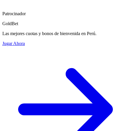
Patrocinador
GoldBet
Las mejores cuotas y bonos de bienvenida en Perú.
Jugar Ahora