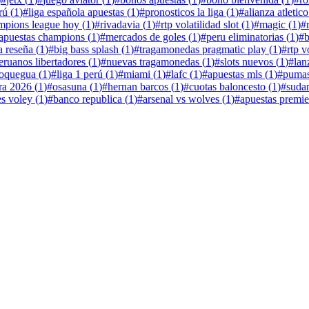
rú
(
1
)
#
liga española apuestas
(
1
)
#
pronosticos la liga
(
1
)
#
alianza atletico
mpions league hoy
(
1
)
#
rivadavia
(
1
)
#
rtp volatilidad slot
(
1
)
#
magic
(
1
)
#
apuestas champions
(
1
)
#
mercados de goles
(
1
)
#
peru eliminatorias
(
1
)
#
b
a reseña
(
1
)
#
big bass splash
(
1
)
#
tragamonedas pragmatic play
(
1
)
#
rtp v
eruanos libertadores
(
1
)
#
nuevas tragamonedas
(
1
)
#
slots nuevos
(
1
)
#
lan
oquegua
(
1
)
#
liga 1 perú
(
1
)
#
miami
(
1
)
#
lafc
(
1
)
#
apuestas mls
(
1
)
#
puma
ura 2026
(
1
)
#
osasuna
(
1
)
#
hernan barcos
(
1
)
#
cuotas baloncesto
(
1
)
#
suda
s voley
(
1
)
#
banco republica
(
1
)
#
arsenal vs wolves
(
1
)
#
apuestas premie