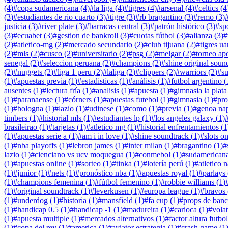
(
4
)
#
copa sudamericana
(
4
)
#
la liga
(
4
)
#
tigres
(
4
)
#
arsenal
(
4
)
#
celtics
(
4
(
3
)
#
estudiantes de rio cuarto
(
3
)
#
tigre
(
3
)
#
rb bragantino
(
3
)
#
remo
(
3
)
justicia
(
3
)
#
river plate
(
3
)
#
barracas central
(
3
)
#
patrón histórico
(
3
)
#
sp
(
3
)
#
ecuabet
(
3
)
#
gestion de bankroll
(
3
)
#
cuotas fútbol
(
3
)
#
alianza
(
3
)
#
(
2
)
#
atletico-mg
(
2
)
#
mercado secundario
(
2
)
#
club tijuana
(
2
)
#
tigres ua
(
2
)
#
mls
(
2
)
#
cusco
(
2
)
#
universitario
(
2
)
#
psg
(
2
)
#
melgar
(
2
)
#
torneo ap
senegal
(
2
)
#
seleccion peruana
(
2
)
#
champions
(
2
)
#
shine original soun
(
2
)
#
nuggets
(
2
)
#
liga 1 peru
(
2
)
#
laliga
(
2
)
#
clippers
(
2
)
#
warriors
(
2
)
#
s
(
1
)
#
apuestas previa
(
1
)
#
estadisticas
(
1
)
#
análisis
(
1
)
#
futbol argentino
(
ausentes
(
1
)
#
lectura fría
(
1
)
#
analisis
(
1
)
#
apuesta
(
1
)
#
gimnasia la plata
(
1
)
#
paranaense
(
1
)
#
córners
(
1
)
#
apuestas futebol
(
1
)
#
gimnasia
(
1
)
#
pro
(
1
)
#
bologna
(
1
)
#
lazio
(
1
)
#
udinese
(
1
)
#
como
(
1
)
#
previa
(
1
)
#
genoa nap
timbers
(
1
)
#
historial mls
(
1
)
#
estudiantes lp
(
1
)
#
los angeles galaxy
(
1
)
brasileirao
(
1
)
#
tarjetas
(
1
)
#
atletico mg
(
1
)
#
historial enfrentamientos
(
1
(
1
)
#
apuestas serie a
(
1
)
#
am i in love
(
1
)
#
shine soundtrack
(
1
)
#
slots o
(
1
)
#
nba playoffs
(
1
)
#
lebron james
(
1
)
#
inter milan
(
1
)
#
bragantino
(
1
)
#
lazio
(
1
)
#
cienciano vs ucv moquegua
(
1
)
#
conmebol
(
1
)
#
sudamerican
(
1
)
#
apuestas online
(
1
)
#
sorteo
(
1
)
#
tinka
(
1
)
#
lotería perú
(
1
)
#
atletico 
(
1
)
#
junior
(
1
)
#
nets
(
1
)
#
pronóstico nba
(
1
)
#
apuestas royal
(
1
)
#
parlays
(
1
)
#
champions femenina
(
1
)
#
fútbol femenino
(
1
)
#
robbie williams
(
1
)
(
1
)
#
original soundtrack
(
1
)
#
leverkusen
(
1
)
#
europa league
(
1
)
#
bravos
(
1
)
#
underdog
(
1
)
#
historia
(
1
)
#
mansfield
(
1
)
#
fa cup
(
1
)
#
props de ban
(
1
)
#
handicap 0.5
(
1
)
#
handicap -1
(
1
)
#
madureira
(
1
)
#
carioca
(
1
)
#
volat
(
1
)
#
apuesta multiple
(
1
)
#
mercados alternativos
(
1
)
#
factor altura futbol
(
1
)
#
copa del rey
(
1
)
#
america
(
1
)
#
aviator estrategia
(
1
)
#
crash game
(
1