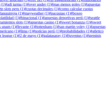
(
1
)
#
adt tarma
(
1
)
#
over under
(
1
)
#
mas menos goles
(
1
)
#
apuestas
rtp slots peru
(
1
)
#
cuotas decimales
(
1
)
#
como calcular cuotas
lanquirroja
(
1
)
#
mayweather
(
1
)
#
pacquiao
(
1
)
#
boxeo
olatilidad
(
1
)
#
binacional
(
1
)
#
apuestas deportivas perú
(
1
)
#
seattle
zamientos slots
(
1
)
#
apuestas casino
(
1
)
#
sweet bonanza
(
1
)
#
sweet
s unam
(
1
)
#
levante
(
1
)
#
tottenham
(
1
)
#
san martin voley
(
1
)
#
apuestas
mericano
(
1
)
#
lima
(
1
)
#
noticias perú
(
1
)
#
probabilidades
(
1
)
#
atletico
r league
(
1
)
#
2 de mayo
(
1
)
#
galatasaray
(
1
)
#
juventus
(
1
)
#
geminis