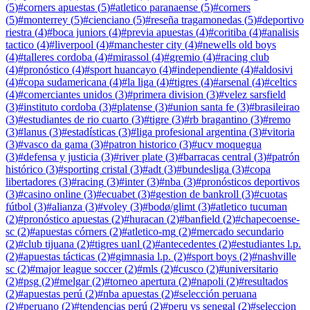
(
5
)
#
corners apuestas
(
5
)
#
atletico paranaense
(
5
)
#
corners
(
5
)
#
monterrey
(
5
)
#
cienciano
(
5
)
#
reseña tragamonedas
(
5
)
#
deportivo
riestra
(
4
)
#
boca juniors
(
4
)
#
previa apuestas
(
4
)
#
coritiba
(
4
)
#
analisis
tactico
(
4
)
#
liverpool
(
4
)
#
manchester city
(
4
)
#
newells old boys
(
4
)
#
talleres cordoba
(
4
)
#
mirassol
(
4
)
#
gremio
(
4
)
#
racing club
(
4
)
#
pronóstico
(
4
)
#
sport huancayo
(
4
)
#
independiente
(
4
)
#
aldosivi
(
4
)
#
copa sudamericana
(
4
)
#
la liga
(
4
)
#
tigres
(
4
)
#
arsenal
(
4
)
#
celtics
(
4
)
#
comerciantes unidos
(
3
)
#
primera division
(
3
)
#
velez sarsfield
(
3
)
#
instituto cordoba
(
3
)
#
platense
(
3
)
#
union santa fe
(
3
)
#
brasileirao
(
3
)
#
estudiantes de rio cuarto
(
3
)
#
tigre
(
3
)
#
rb bragantino
(
3
)
#
remo
(
3
)
#
lanus
(
3
)
#
estadísticas
(
3
)
#
liga profesional argentina
(
3
)
#
vitoria
(
3
)
#
vasco da gama
(
3
)
#
patron historico
(
3
)
#
ucv moquegua
(
3
)
#
defensa y justicia
(
3
)
#
river plate
(
3
)
#
barracas central
(
3
)
#
patrón
histórico
(
3
)
#
sporting cristal
(
3
)
#
adt
(
3
)
#
bundesliga
(
3
)
#
copa
libertadores
(
3
)
#
racing
(
3
)
#
inter
(
3
)
#
nba
(
3
)
#
pronósticos deportivos
(
3
)
#
casino online
(
3
)
#
ecuabet
(
3
)
#
gestion de bankroll
(
3
)
#
cuotas
fútbol
(
3
)
#
alianza
(
3
)
#
voley
(
3
)
#
bodø/glimt
(
3
)
#
atletico tucuman
(
2
)
#
pronóstico apuestas
(
2
)
#
huracan
(
2
)
#
banfield
(
2
)
#
chapecoense-
sc
(
2
)
#
apuestas córners
(
2
)
#
atletico-mg
(
2
)
#
mercado secundario
(
2
)
#
club tijuana
(
2
)
#
tigres uanl
(
2
)
#
antecedentes
(
2
)
#
estudiantes l.p.
(
2
)
#
apuestas tácticas
(
2
)
#
gimnasia l.p.
(
2
)
#
sport boys
(
2
)
#
nashville
sc
(
2
)
#
major league soccer
(
2
)
#
mls
(
2
)
#
cusco
(
2
)
#
universitario
(
2
)
#
psg
(
2
)
#
melgar
(
2
)
#
torneo apertura
(
2
)
#
napoli
(
2
)
#
resultados
(
2
)
#
apuestas perú
(
2
)
#
nba apuestas
(
2
)
#
selección peruana
(
2
)
#
peruano
(
2
)
#
tendencias perú
(
2
)
#
peru vs senegal
(
2
)
#
seleccion