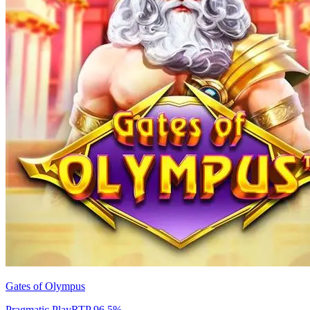
Gates of Olympus
Pragmatic Play
RTP
96.5
%