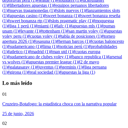
deportivas perú
(
1
)
#
seattle
(
1
)
#
sounders
(
1
)
#
ticketmaster
(
1
)
#
libertadores apuestas
(
1
)
#
equipos peruanos libertadores
(
1
)
#
nuevas tragamonedas
(
1
)
#
slots nuevos
(
1
)
#
lanzamientos slots
(
1
)
#
apuestas casino
(
1
)
#
sweet bonanza
(
1
)
#
sweet bonanza reseña
(
1
)
#
sweet bonanza rtp
(
1
)
#
slots pragmatic play
(
1
)
#
moquegua
(
1
)
#
liga 1 perú
(
1
)
#
miami
(
1
)
#
lafc
(
1
)
#
apuestas mls
(
1
)
#
pumas
unam
(
1
)
#
levante
(
1
)
#
tottenham
(
1
)
#
san martin voley
(
1
)
#
apuestas
voley peru
(
1
)
#
cuotas voley
(
1
)
#
tabla de posiciones
(
1
)
#
torneo
apertura 2026
(
1
)
#
osasuna
(
1
)
#
hernan barcos
(
1
)
#
cuotas baloncesto
(
1
)
#
sudamericano
(
1
)
#
lima
(
1
)
#
noticias perú
(
1
)
#
probabilidades
(
1
)
#
atletico
(
1
)
#
madrid
(
1
)
#
man utd
(
1
)
#
cuotas europa
(
1
)
#
sudamericano de clubes voley
(
1
)
#
banco republica
(
1
)
#
arsenal
vs wolves
(
1
)
#
apuestas premier league
(
1
)
#
2 de mayo
(
1
)
#
galatasaray
(
1
)
#
juventus
(
1
)
#
geminis
(
1
)
#
liga peruana
(
1
)
#
girona
(
1
)
#
real sociedad
(
1
)
#
apuestas la liga
(
1
)
Lo más leído
01
Cruzeiro-Botafogo: la estadística choca con la narrativa popular
25 de junio, 2026
02