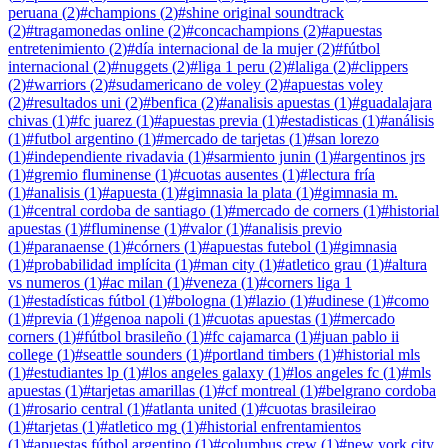
peruana
(
2
)
#
champions
(
2
)
#
shine original soundtrack
(
2
)
#
tragamonedas online
(
2
)
#
concachampions
(
2
)
#
apuestas
entretenimiento
(
2
)
#
día internacional de la mujer
(
2
)
#
fútbol
internacional
(
2
)
#
nuggets
(
2
)
#
liga 1 peru
(
2
)
#
laliga
(
2
)
#
clippers
(
2
)
#
warriors
(
2
)
#
sudamericano de voley
(
2
)
#
apuestas voley
(
2
)
#
resultados uni
(
2
)
#
benfica
(
2
)
#
analisis apuestas
(
1
)
#
guadalajara
chivas
(
1
)
#
fc juarez
(
1
)
#
apuestas previa
(
1
)
#
estadisticas
(
1
)
#
análisis
(
1
)
#
futbol argentino
(
1
)
#
mercado de tarjetas
(
1
)
#
san lorezo
(
1
)
#
independiente rivadavia
(
1
)
#
sarmiento junin
(
1
)
#
argentinos jrs
(
1
)
#
gremio fluminense
(
1
)
#
cuotas ausentes
(
1
)
#
lectura fría
(
1
)
#
analisis
(
1
)
#
apuesta
(
1
)
#
gimnasia la plata
(
1
)
#
gimnasia m.
(
1
)
#
central cordoba de santiago
(
1
)
#
mercado de corners
(
1
)
#
historial
apuestas
(
1
)
#
fluminense
(
1
)
#
valor
(
1
)
#
analisis previo
(
1
)
#
paranaense
(
1
)
#
córners
(
1
)
#
apuestas futebol
(
1
)
#
gimnasia
(
1
)
#
probabilidad implícita
(
1
)
#
man city
(
1
)
#
atletico grau
(
1
)
#
altura
vs numeros
(
1
)
#
ac milan
(
1
)
#
veneza
(
1
)
#
corners liga 1
(
1
)
#
estadísticas fútbol
(
1
)
#
bologna
(
1
)
#
lazio
(
1
)
#
udinese
(
1
)
#
como
(
1
)
#
previa
(
1
)
#
genoa napoli
(
1
)
#
cuotas apuestas
(
1
)
#
mercado
corners
(
1
)
#
fútbol brasileño
(
1
)
#
fc cajamarca
(
1
)
#
juan pablo ii
college
(
1
)
#
seattle sounders
(
1
)
#
portland timbers
(
1
)
#
historial mls
(
1
)
#
estudiantes lp
(
1
)
#
los angeles galaxy
(
1
)
#
los angeles fc
(
1
)
#
mls
apuestas
(
1
)
#
tarjetas amarillas
(
1
)
#
cf montreal
(
1
)
#
belgrano cordoba
(
1
)
#
rosario central
(
1
)
#
atlanta united
(
1
)
#
cuotas brasileirao
(
1
)
#
tarjetas
(
1
)
#
atletico mg
(
1
)
#
historial enfrentamientos
(
1
)
#
apuestas fútbol argentino
(
1
)
#
columbus crew
(
1
)
#
new york city