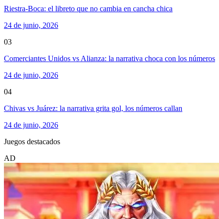
Riestra-Boca: el libreto que no cambia en cancha chica
24 de junio, 2026
03
Comerciantes Unidos vs Alianza: la narrativa choca con los números
24 de junio, 2026
04
Chivas vs Juárez: la narrativa grita gol, los números callan
24 de junio, 2026
Juegos destacados
AD