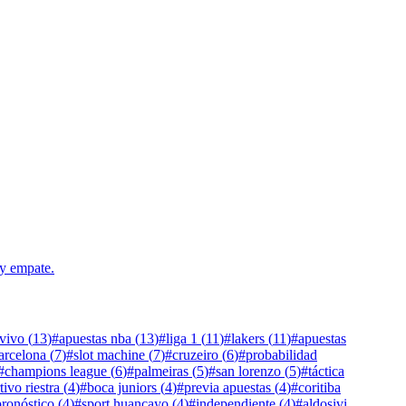
 y empate.
 vivo
(
13
)
#
apuestas nba
(
13
)
#
liga 1
(
11
)
#
lakers
(
11
)
#
apuestas
arcelona
(
7
)
#
slot machine
(
7
)
#
cruzeiro
(
6
)
#
probabilidad
#
champions league
(
6
)
#
palmeiras
(
5
)
#
san lorenzo
(
5
)
#
táctica
ivo riestra
(
4
)
#
boca juniors
(
4
)
#
previa apuestas
(
4
)
#
coritiba
pronóstico
(
4
)
#
sport huancayo
(
4
)
#
independiente
(
4
)
#
aldosivi