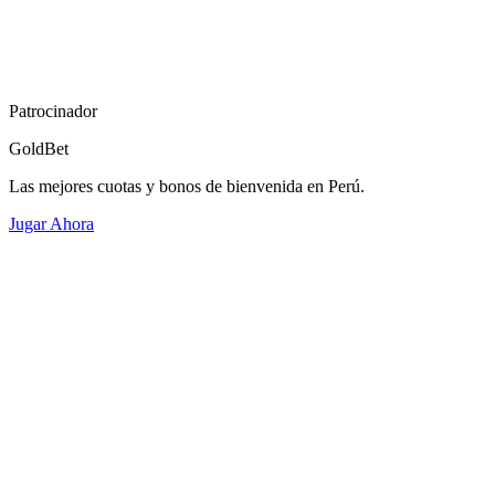
Patrocinador
GoldBet
Las mejores cuotas y bonos de bienvenida en Perú.
Jugar Ahora