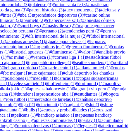
ituto cordoba
(
3
)
#
platense
(
3
)
#
union santa fe
(
3
)
#
brasileirao
co da gama
(
3
)
#
patron historico
(
3
)
#
ucv moquegua
(
3
)
#
defensa y
)
#
inter
(
3
)
#
nba
(
3
)
#
pronósticos deportivos
(
3
)
#
casino online
huracan
(
2
)
#
banfield
(
2
)
#
chapecoense-sc
(
2
)
#
apuestas córners
ia l.p.
(
2
)
#
sport boys
(
2
)
#
nashville sc
(
2
)
#
major league soccer
#
selección peruana
(
2
)
#
peruano
(
2
)
#
tendencias perú
(
2
)
#
peru vs
etenimiento
(
2
)
#
día internacional de la mujer
(
2
)
#
fútbol internacional
(
2
)
#
analisis apuestas
(
1
)
#
guadalajara chivas
(
1
)
#
fc juarez
sarmiento junin
(
1
)
#
argentinos jrs
(
1
)
#
gremio fluminense
(
1
)
#
cuotas
rs
(
1
)
#
historial apuestas
(
1
)
#
fluminense
(
1
)
#
valor
(
1
)
#
analisis previo
(
1
)
#
ac milan
(
1
)
#
veneza
(
1
)
#
corners liga 1
(
1
)
#
estadísticas fútbol
c cajamarca
(
1
)
#
juan pablo ii college
(
1
)
#
seattle sounders
(
1
)
#
portland
)
#
belgrano cordoba
(
1
)
#
rosario central
(
1
)
#
atlanta united
(
1
)
#
cuotas
)
#
fbc melgar
(
1
)
#
utc cajamarca
(
1
)
#
club deportivo los chankas
1
)
#
posiciones
(
1
)
#
medellin
(
1
)
#
caracas
(
1
)
#
copas sudamericanas
bla
(
1
)
#
vélez sarsfield
(
1
)
#
hoffenheim
(
1
)
#
dortmund
(
1
)
#
napoli vs
nikola jokic
(
1
)
#
apuestas baloncesto
(
1
)
#
la granja vip peru
(
1
)
#
granja
juana
(
1
)
#
thunder
(
1
)
#
pronosticos nba
(
1
)
#
estudiantes
(
1
)
#
bogota
1
)
#
roja futbol
(
1
)
#
mercados de tarjetas
(
1
)
#
análisis deportivo
tic club
(
1
)
#
liga f
(
1
)
#
cincinnati
(
1
)
#
cagliari
(
1
)
#
slot
(
1
)
#
shine
)
#
atalanta
(
1
)
#
bulls
(
1
)
#
cuotas y probabilidades
(
1
)
#
cruz azul
nca
(
1
)
#
pelicans
(
1
)
#
handicap asiatico
(
1
)
#
apuestas handicap
ankroll casino
(
1
)
#
apuestas combinadas
(
1
)
#
parlay
(
1
)
#
acumulador
kings
(
1
)
#
rebotes ofensivos
(
1
)
#
normas
(
1
)
#
legales
(
1
)
#
atletico madrid
llover apuestas
(
1
)
#
free bet
(
1
)
#
rtp tragamonedas
(
1
)
#
millonarios