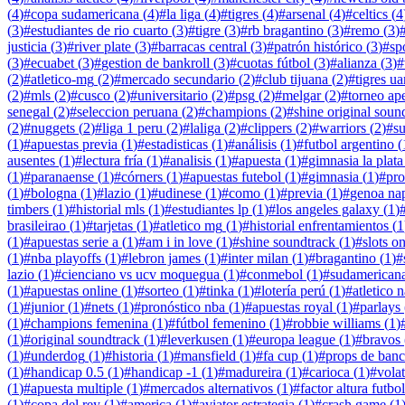
(
4
)
#
copa sudamericana
(
4
)
#
la liga
(
4
)
#
tigres
(
4
)
#
arsenal
(
4
)
#
celtics
(
4
(
3
)
#
estudiantes de rio cuarto
(
3
)
#
tigre
(
3
)
#
rb bragantino
(
3
)
#
remo
(
3
)
justicia
(
3
)
#
river plate
(
3
)
#
barracas central
(
3
)
#
patrón histórico
(
3
)
#
sp
(
3
)
#
ecuabet
(
3
)
#
gestion de bankroll
(
3
)
#
cuotas fútbol
(
3
)
#
alianza
(
3
)
#
(
2
)
#
atletico-mg
(
2
)
#
mercado secundario
(
2
)
#
club tijuana
(
2
)
#
tigres ua
(
2
)
#
mls
(
2
)
#
cusco
(
2
)
#
universitario
(
2
)
#
psg
(
2
)
#
melgar
(
2
)
#
torneo ap
senegal
(
2
)
#
seleccion peruana
(
2
)
#
champions
(
2
)
#
shine original soun
(
2
)
#
nuggets
(
2
)
#
liga 1 peru
(
2
)
#
laliga
(
2
)
#
clippers
(
2
)
#
warriors
(
2
)
#
s
(
1
)
#
apuestas previa
(
1
)
#
estadisticas
(
1
)
#
análisis
(
1
)
#
futbol argentino
(
ausentes
(
1
)
#
lectura fría
(
1
)
#
analisis
(
1
)
#
apuesta
(
1
)
#
gimnasia la plata
(
1
)
#
paranaense
(
1
)
#
córners
(
1
)
#
apuestas futebol
(
1
)
#
gimnasia
(
1
)
#
pro
(
1
)
#
bologna
(
1
)
#
lazio
(
1
)
#
udinese
(
1
)
#
como
(
1
)
#
previa
(
1
)
#
genoa nap
timbers
(
1
)
#
historial mls
(
1
)
#
estudiantes lp
(
1
)
#
los angeles galaxy
(
1
)
brasileirao
(
1
)
#
tarjetas
(
1
)
#
atletico mg
(
1
)
#
historial enfrentamientos
(
1
(
1
)
#
apuestas serie a
(
1
)
#
am i in love
(
1
)
#
shine soundtrack
(
1
)
#
slots o
(
1
)
#
nba playoffs
(
1
)
#
lebron james
(
1
)
#
inter milan
(
1
)
#
bragantino
(
1
)
#
lazio
(
1
)
#
cienciano vs ucv moquegua
(
1
)
#
conmebol
(
1
)
#
sudamerican
(
1
)
#
apuestas online
(
1
)
#
sorteo
(
1
)
#
tinka
(
1
)
#
lotería perú
(
1
)
#
atletico 
(
1
)
#
junior
(
1
)
#
nets
(
1
)
#
pronóstico nba
(
1
)
#
apuestas royal
(
1
)
#
parlays
(
1
)
#
champions femenina
(
1
)
#
fútbol femenino
(
1
)
#
robbie williams
(
1
)
(
1
)
#
original soundtrack
(
1
)
#
leverkusen
(
1
)
#
europa league
(
1
)
#
bravos
(
1
)
#
underdog
(
1
)
#
historia
(
1
)
#
mansfield
(
1
)
#
fa cup
(
1
)
#
props de ban
(
1
)
#
handicap 0.5
(
1
)
#
handicap -1
(
1
)
#
madureira
(
1
)
#
carioca
(
1
)
#
volat
(
1
)
#
apuesta multiple
(
1
)
#
mercados alternativos
(
1
)
#
factor altura futbol
(
1
)
#
copa del rey
(
1
)
#
america
(
1
)
#
aviator estrategia
(
1
)
#
crash game
(
1