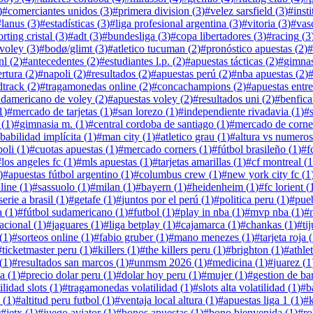
)
#
comerciantes unidos
(
3
)
#
primera division
(
3
)
#
velez sarsfield
(
3
)
#
inst
#
lanus
(
3
)
#
estadísticas
(
3
)
#
liga profesional argentina
(
3
)
#
vitoria
(
3
)
#
vas
orting cristal
(
3
)
#
adt
(
3
)
#
bundesliga
(
3
)
#
copa libertadores
(
3
)
#
racing
(
3
voley
(
3
)
#
bodø/glimt
(
3
)
#
atletico tucuman
(
2
)
#
pronóstico apuestas
(
2
)
#
nl
(
2
)
#
antecedentes
(
2
)
#
estudiantes l.p.
(
2
)
#
apuestas tácticas
(
2
)
#
gimnas
ertura
(
2
)
#
napoli
(
2
)
#
resultados
(
2
)
#
apuestas perú
(
2
)
#
nba apuestas
(
2
)
dtrack
(
2
)
#
tragamonedas online
(
2
)
#
concachampions
(
2
)
#
apuestas entr
udamericano de voley
(
2
)
#
apuestas voley
(
2
)
#
resultados uni
(
2
)
#
benfica
1
)
#
mercado de tarjetas
(
1
)
#
san lorezo
(
1
)
#
independiente rivadavia
(
1
)
#
(
1
)
#
gimnasia m.
(
1
)
#
central cordoba de santiago
(
1
)
#
mercado de corne
babilidad implícita
(
1
)
#
man city
(
1
)
#
atletico grau
(
1
)
#
altura vs numeros
oli
(
1
)
#
cuotas apuestas
(
1
)
#
mercado corners
(
1
)
#
fútbol brasileño
(
1
)
#
f
#
los angeles fc
(
1
)
#
mls apuestas
(
1
)
#
tarjetas amarillas
(
1
)
#
cf montreal
(
1
)
#
apuestas fútbol argentino
(
1
)
#
columbus crew
(
1
)
#
new york city fc
(
1
nline
(
1
)
#
sassuolo
(
1
)
#
milan
(
1
)
#
bayern
(
1
)
#
heidenheim
(
1
)
#
fc lorient
(
serie a brasil
(
1
)
#
getafe
(
1
)
#
juntos por el perú
(
1
)
#
politica peru
(
1
)
#
pue
a
(
1
)
#
fútbol sudamericano
(
1
)
#
futbol
(
1
)
#
play in nba
(
1
)
#
mvp nba
(
1
)
#
nacional
(
1
)
#
jaguares
(
1
)
#
liga betplay
(
1
)
#
cajamarca
(
1
)
#
chankas
(
1
)
#
ti
(
1
)
#
sorteos online
(
1
)
#
fabio gruber
(
1
)
#
mano menezes
(
1
)
#
tarjeta roja
(
#
ticketmaster peru
(
1
)
#
killers
(
1
)
#
the killers peru
(
1
)
#
brighton
(
1
)
#
athle
(
1
)
#
resultados san marcos
(
1
)
#
unmsm 2026
(
1
)
#
medicina
(
1
)
#
juarez
(
1
ca
(
1
)
#
precio dolar peru
(
1
)
#
dolar hoy peru
(
1
)
#
mujer
(
1
)
#
gestion de ba
ilidad slots
(
1
)
#
tragamonedas volatilidad
(
1
)
#
slots alta volatilidad
(
1
)
#
b
(
1
)
#
altitud peru futbol
(
1
)
#
ventaja local altura
(
1
)
#
apuestas liga 1
(
1
)
#
)
#
jetx
(
1
)
#
juego aviator
(
1
)
#
bonos apuestas
(
1
)
#
bono bienvenida
(
1
)
#
ro