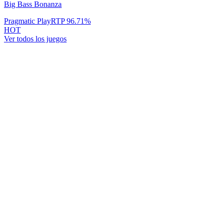
Big Bass Bonanza
Pragmatic Play
RTP
96.71
%
HOT
Ver todos los juegos