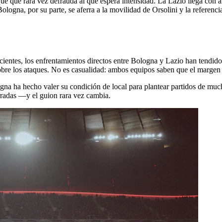
ue que rara vez defrauda al que espera intensidad. La Lazio llega con
gna, por su parte, se aferra a la movilidad de Orsolini y la referenci
entes, los enfrentamientos directos entre Bologna y Lazio han tendido
sobre los ataques. No es casualidad: ambos equipos saben que el margen 
gna ha hecho valer su condición de local para plantear partidos de much
rradas —y el guion rara vez cambia.