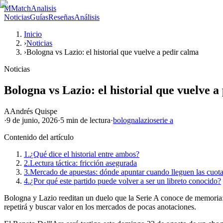
M
MatchAnalisis
Noticias
Guías
Reseñas
Análisis
Inicio
›
Noticias
›
Bologna vs Lazio: el historial que vuelve a pedir calma
Noticias
Bologna vs Lazio: el historial que vuelve a
A
Andrés Quispe
·
9 de junio, 2026
·
5 min
de lectura
·
bologna
lazio
serie a
Contenido del artículo
1.
¿Qué dice el historial entre ambos?
2.
Lectura táctica: fricción asegurada
3.
Mercado de apuestas: dónde apuntar cuando lleguen las cuot
4.
¿Por qué este partido puede volver a ser un libreto conocido?
Bologna y Lazio reeditan un duelo que la Serie A conoce de memoria: par
repetirá y buscar valor en los mercados de pocas anotaciones.