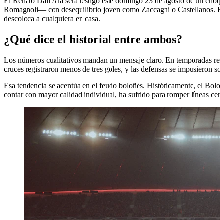
El Renato Dall'Ara será testigo este domingo 23 de agosto de un choq
Romagnoli— con desequilibrio joven como Zaccagni o Castellanos. Bolo
descoloca a cualquiera en casa.
¿Qué dice el historial entre ambos?
Los números cualitativos mandan un mensaje claro. En temporadas reci
cruces registraron menos de tres goles, y las defensas se impusieron 
Esa tendencia se acentúa en el feudo boloñés. Históricamente, el Bolo
contar con mayor calidad individual, ha sufrido para romper líneas ce