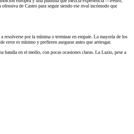
 ambición europea y una plantilla que mezcla experiencia —Pedro,
a ofensiva de Castro para seguir siendo ese rival incómodo que
 a resolverse por la mínima o terminar en empate. La mayoría de los
de error es mínimo y prefieren asegurar antes que arriesgar.
a batalla en el medio, con pocas ocasiones claras. La Lazio, pese a