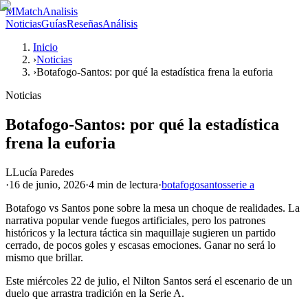
M
MatchAnalisis
Noticias
Guías
Reseñas
Análisis
Inicio
›
Noticias
›
Botafogo-Santos: por qué la estadística frena la euforia
Noticias
Botafogo-Santos: por qué la estadística
frena la euforia
L
Lucía Paredes
·
16 de junio, 2026
·
4 min
de lectura
·
botafogo
santos
serie a
Botafogo vs Santos pone sobre la mesa un choque de realidades. La
narrativa popular vende fuegos artificiales, pero los patrones
históricos y la lectura táctica sin maquillaje sugieren un partido
cerrado, de pocos goles y escasas emociones. Ganar no será lo
mismo que brillar.
Este miércoles 22 de julio, el Nilton Santos será el escenario de un
duelo que arrastra tradición en la Serie A.