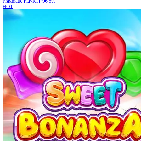
Pragmatic Play
RTP
96.5
%
HOT