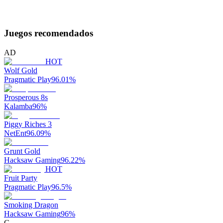
Juegos recomendados
AD
HOT
Wolf Gold
Pragmatic Play
96.01
%
Prosperous 8s
Kalamba
96
%
Piggy Riches 3
NetEnt
96.09
%
Grunt Gold
Hacksaw Gaming
96.22
%
HOT
Fruit Party
Pragmatic Play
96.5
%
Smoking Dragon
Hacksaw Gaming
96
%
G