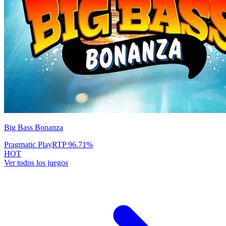
Big Bass Bonanza
Pragmatic Play
RTP
96.71
%
HOT
Ver todos los juegos