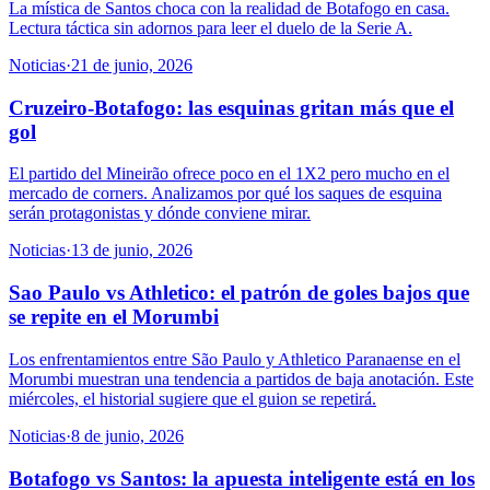
La mística de Santos choca con la realidad de Botafogo en casa.
Lectura táctica sin adornos para leer el duelo de la Serie A.
Noticias
·
21 de junio, 2026
Cruzeiro-Botafogo: las esquinas gritan más que el
gol
El partido del Mineirão ofrece poco en el 1X2 pero mucho en el
mercado de corners. Analizamos por qué los saques de esquina
serán protagonistas y dónde conviene mirar.
Noticias
·
13 de junio, 2026
Sao Paulo vs Athletico: el patrón de goles bajos que
se repite en el Morumbi
Los enfrentamientos entre São Paulo y Athletico Paranaense en el
Morumbi muestran una tendencia a partidos de baja anotación. Este
miércoles, el historial sugiere que el guion se repetirá.
Noticias
·
8 de junio, 2026
Botafogo vs Santos: la apuesta inteligente está en los