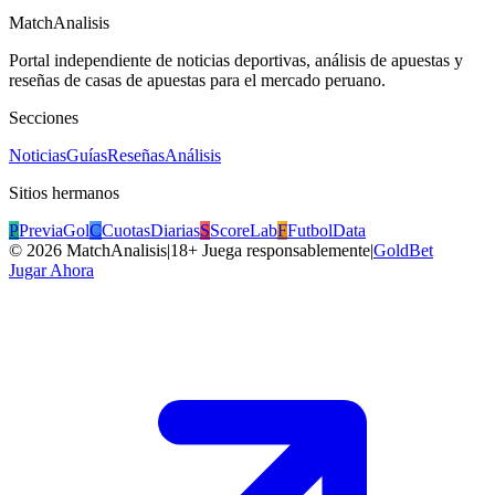
MatchAnalisis
Portal independiente de noticias deportivas, análisis de apuestas y
reseñas de casas de apuestas para el mercado peruano.
Secciones
Noticias
Guías
Reseñas
Análisis
Sitios hermanos
P
PreviaGol
C
CuotasDiarias
S
ScoreLab
F
FutbolData
©
2026
MatchAnalisis
|
18+ Juega responsablemente
|
GoldBet
Jugar Ahora