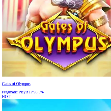
Gates of Olympus
Pragmatic Play
RTP
96.5
%
HOT