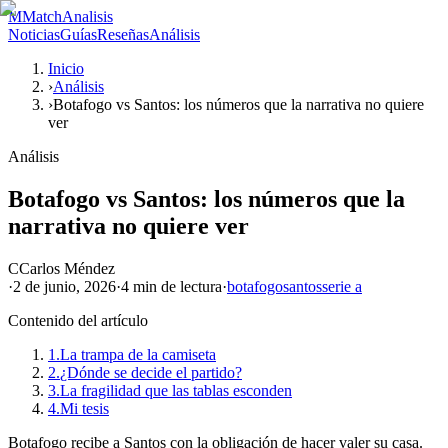
M
MatchAnalisis
Noticias
Guías
Reseñas
Análisis
Inicio
›
Análisis
›
Botafogo vs Santos: los números que la narrativa no quiere
ver
Análisis
Botafogo vs Santos: los números que la
narrativa no quiere ver
C
Carlos Méndez
·
2 de junio, 2026
·
4 min
de lectura
·
botafogo
santos
serie a
Contenido del artículo
1.
La trampa de la camiseta
2.
¿Dónde se decide el partido?
3.
La fragilidad que las tablas esconden
4.
Mi tesis
Botafogo recibe a Santos con la obligación de hacer valer su casa.