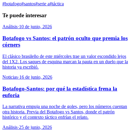
#
botafogo
#
santos
#
serie a
#
táctica
Te puede interesar
Análisis
·
10 de junio, 2026
Botafogo vs Santos: el patrón oculto que premia los
córners
El clásico brasileño de este miércoles trae un valor escondido lejos
del 1X2. Los saques de esquina marcan la pauta en un duelo que la
historia ya escribió.
Noticias
·
16 de junio, 2026
Botafogo-Santos: por qué la estadística frena la
euforia
La narrativa empuja una noche de goles, pero los números cuentan
otra historia. Previa del Botafogo vs Santos, donde el patrón
histórico y el contexto táctico enfrían el relato.
Análisis
·
25 de junio, 2026