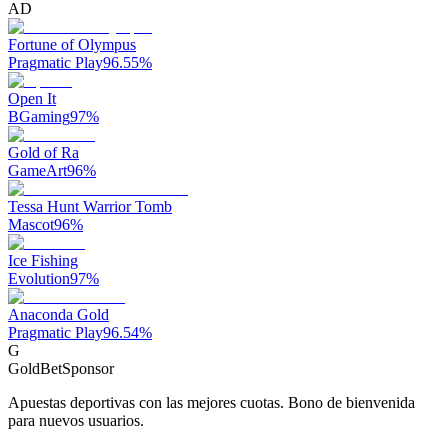
AD
Fortune of Olympus
Pragmatic Play
96.55
%
Open It
BGaming
97
%
Gold of Ra
GameArt
96
%
Tessa Hunt Warrior Tomb
Mascot
96
%
Ice Fishing
Evolution
97
%
Anaconda Gold
Pragmatic Play
96.54
%
G
GoldBet
Sponsor
Apuestas deportivas con las mejores cuotas. Bono de bienvenida
para nuevos usuarios.