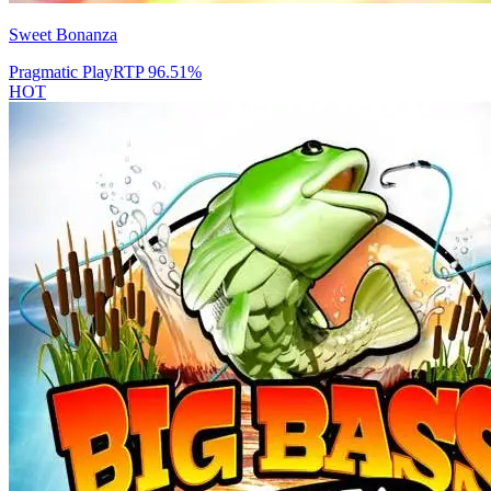
Sweet Bonanza
Pragmatic Play
RTP
96.51
%
HOT