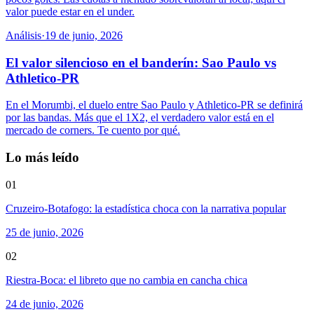
valor puede estar en el under.
Análisis
·
19 de junio, 2026
El valor silencioso en el banderín: Sao Paulo vs
Athletico-PR
En el Morumbi, el duelo entre Sao Paulo y Athletico-PR se definirá
por las bandas. Más que el 1X2, el verdadero valor está en el
mercado de corners. Te cuento por qué.
Lo más leído
01
Cruzeiro-Botafogo: la estadística choca con la narrativa popular
25 de junio, 2026
02
Riestra-Boca: el libreto que no cambia en cancha chica
24 de junio, 2026