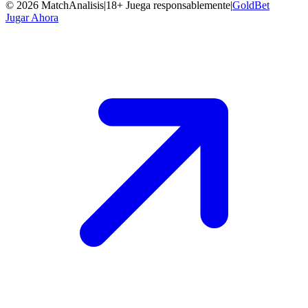
Big Bass Bonanza
Pragmatic Play
RTP
96.71
%
HOT
Ver todos los juegos