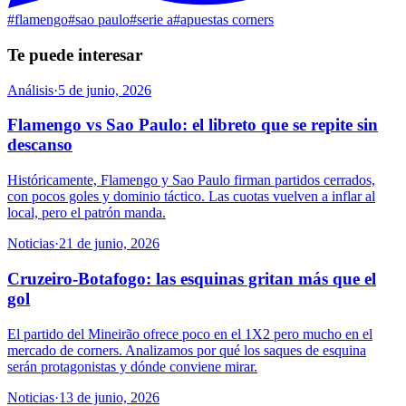
#
flamengo
#
sao paulo
#
serie a
#
apuestas corners
Te puede interesar
Análisis
·
5 de junio, 2026
Flamengo vs Sao Paulo: el libreto que se repite sin
descanso
Históricamente, Flamengo y Sao Paulo firman partidos cerrados,
con pocos goles y dominio táctico. Las cuotas vuelven a inflar al
local, pero el patrón manda.
Noticias
·
21 de junio, 2026
Cruzeiro-Botafogo: las esquinas gritan más que el
gol
El partido del Mineirão ofrece poco en el 1X2 pero mucho en el
mercado de corners. Analizamos por qué los saques de esquina
serán protagonistas y dónde conviene mirar.
Noticias
·
13 de junio, 2026