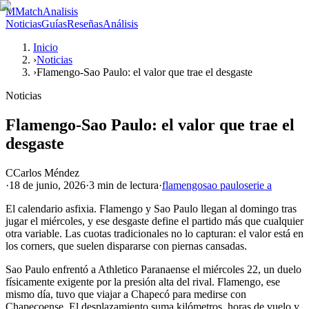
M
MatchAnalisis
Noticias
Guías
Reseñas
Análisis
Inicio
›
Noticias
›
Flamengo-Sao Paulo: el valor que trae el desgaste
Noticias
Flamengo-Sao Paulo: el valor que trae el
desgaste
C
Carlos Méndez
·
18 de junio, 2026
·
3 min
de lectura
·
flamengo
sao paulo
serie a
El calendario asfixia. Flamengo y Sao Paulo llegan al domingo tras
jugar el miércoles, y ese desgaste define el partido más que cualquier
otra variable. Las cuotas tradicionales no lo capturan: el valor está en
los corners, que suelen dispararse con piernas cansadas.
Sao Paulo enfrentó a Athletico Paranaense el miércoles 22, un duelo
físicamente exigente por la presión alta del rival. Flamengo, ese
mismo día, tuvo que viajar a Chapecó para medirse con
Chapecoense. El desplazamiento suma kilómetros, horas de vuelo y