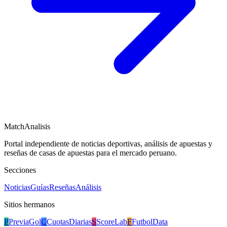
Sweet Bonanza
Pragmatic Play
RTP
96.51
%
HOT