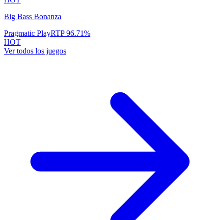
Gates of Olympus
Pragmatic Play
RTP
96.5
%
HOT