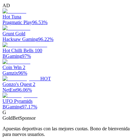
AD
Hot Tuna
Pragmatic Play
96.53
%
Grunt Gold
Hacksaw Gaming
96.22
%
Hot Chilli Bells 100
BGaming
97
%
Coin Win 2
Gamzix
96
%
HOT
Gonzo's Quest 2
NetEnt
96.06
%
UFO Pyramids
BGaming
97.17
%
G
GoldBet
Sponsor
Apuestas deportivas con las mejores cuotas. Bono de bienvenida
para nuevos usuarios.