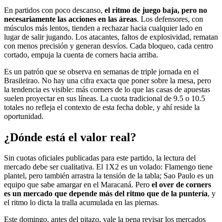
En partidos con poco descanso,
el ritmo de juego baja, pero no
necesariamente las acciones en las áreas
. Los defensores, con
músculos más lentos, tienden a rechazar hacia cualquier lado en
lugar de salir jugando. Los atacantes, faltos de explosividad, rematan
con menos precisión y generan desvíos. Cada bloqueo, cada centro
cortado, empuja la cuenta de corners hacia arriba.
Es un patrón que se observa en semanas de triple jornada en el
Brasileirao. No hay una cifra exacta que poner sobre la mesa, pero
la tendencia es visible: más corners de lo que las casas de apuestas
suelen proyectar en sus líneas. La cuota tradicional de 9.5 o 10.5
totales no refleja el contexto de esta fecha doble, y ahí reside la
oportunidad.
¿Dónde está el valor real?
Sin cuotas oficiales publicadas para este partido, la lectura del
mercado debe ser cualitativa. El 1X2 es un volado: Flamengo tiene
plantel, pero también arrastra la tensión de la tabla; Sao Paulo es un
equipo que sabe amargar en el Maracaná. Pero
el over de corners
es un mercado que depende más del ritmo que de la puntería
, y
el ritmo lo dicta la tralla acumulada en las piernas.
Este domingo, antes del pitazo, vale la pena revisar los mercados