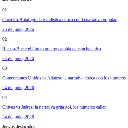
01
Cruzeiro-Botafogo: la estadística choca con la narrativa popular
25 de junio, 2026
02
Riestra-Boca: el libreto que no cambia en cancha chica
24 de junio, 2026
03
Comerciantes Unidos vs Alianza: la narrativa choca con los números
24 de junio, 2026
04
Chivas vs Juárez: la narrativa grita gol, los números callan
24 de junio, 2026
Juegos destacados