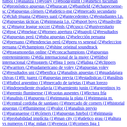
fútbol
(
3
)
#
alianza
(
3
)
#
voley
(
3
)
#
bodø/glimt
(
3
)
#
atletico tucuman
(
2
)
#
pronóstico apuestas
(
2
)
#
huracan
(
2
)
#
banfield
(
2
)
#
chapecoense-
sc
(
2
)
#
apuestas córners
(
2
)
#
atletico-mg
(
2
)
#
mercado secundario
(
2
)
#
club tijuana
(
2
)
#
tigres uanl
(
2
)
#
antecedentes
(
2
)
#
estudiantes l.p.
(
2
)
#
apuestas tácticas
(
2
)
#
gimnasia l.p.
(
2
)
#
sport boys
(
2
)
#
nashville
sc
(
2
)
#
major league soccer
(
2
)
#
mls
(
2
)
#
cusco
(
2
)
#
universitario
(
2
)
#
psg
(
2
)
#
melgar
(
2
)
#
torneo apertura
(
2
)
#
napoli
(
2
)
#
resultados
(
2
)
#
apuestas perú
(
2
)
#
nba apuestas
(
2
)
#
selección peruana
(
2
)
#
peruano
(
2
)
#
tendencias perú
(
2
)
#
peru vs senegal
(
2
)
#
seleccion
peruana
(
2
)
#
champions
(
2
)
#
shine original soundtrack
(
2
)
#
tragamonedas online
(
2
)
#
concachampions
(
2
)
#
apuestas
entretenimiento
(
2
)
#
día internacional de la mujer
(
2
)
#
fútbol
internacional
(
2
)
#
nuggets
(
2
)
#
liga 1 peru
(
2
)
#
laliga
(
2
)
#
clippers
(
2
)
#
warriors
(
2
)
#
sudamericano de voley
(
2
)
#
apuestas voley
(
2
)
#
resultados uni
(
2
)
#
benfica
(
2
)
#
analisis apuestas
(
1
)
#
guadalajara
chivas
(
1
)
#
fc juarez
(
1
)
#
apuestas previa
(
1
)
#
estadisticas
(
1
)
#
análisis
(
1
)
#
futbol argentino
(
1
)
#
mercado de tarjetas
(
1
)
#
san lorezo
(
1
)
#
independiente rivadavia
(
1
)
#
sarmiento junin
(
1
)
#
argentinos jrs
(
1
)
#
gremio fluminense
(
1
)
#
cuotas ausentes
(
1
)
#
lectura fría
(
1
)
#
analisis
(
1
)
#
apuesta
(
1
)
#
gimnasia la plata
(
1
)
#
gimnasia m.
(
1
)
#
central cordoba de santiago
(
1
)
#
mercado de corners
(
1
)
#
historial
apuestas
(
1
)
#
fluminense
(
1
)
#
valor
(
1
)
#
analisis previo
(
1
)
#
paranaense
(
1
)
#
córners
(
1
)
#
apuestas futebol
(
1
)
#
gimnasia
(
1
)
#
probabilidad implícita
(
1
)
#
man city
(
1
)
#
atletico grau
(
1
)
#
altura
vs numeros
(
1
)
#
ac milan
(
1
)
#
veneza
(
1
)
#
corners liga 1