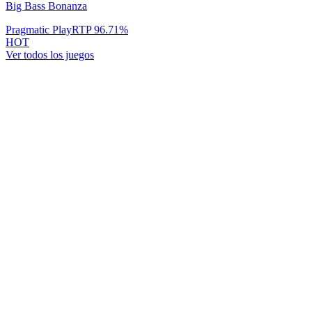
Big Bass Bonanza
Pragmatic Play
RTP
96.71
%
HOT
Ver todos los juegos