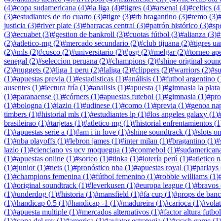
(
4
)
#
copa sudamericana
(
4
)
#
la liga
(
4
)
#
tigres
(
4
)
#
arsenal
(
4
)
#
celtics
(
4
(
3
)
#
estudiantes de rio cuarto
(
3
)
#
tigre
(
3
)
#
rb bragantino
(
3
)
#
remo
(
3
)
justicia
(
3
)
#
river plate
(
3
)
#
barracas central
(
3
)
#
patrón histórico
(
3
)
#
sp
(
3
)
#
ecuabet
(
3
)
#
gestion de bankroll
(
3
)
#
cuotas fútbol
(
3
)
#
alianza
(
3
)
#
(
2
)
#
atletico-mg
(
2
)
#
mercado secundario
(
2
)
#
club tijuana
(
2
)
#
tigres ua
(
2
)
#
mls
(
2
)
#
cusco
(
2
)
#
universitario
(
2
)
#
psg
(
2
)
#
melgar
(
2
)
#
torneo ap
senegal
(
2
)
#
seleccion peruana
(
2
)
#
champions
(
2
)
#
shine original soun
(
2
)
#
nuggets
(
2
)
#
liga 1 peru
(
2
)
#
laliga
(
2
)
#
clippers
(
2
)
#
warriors
(
2
)
#
s
(
1
)
#
apuestas previa
(
1
)
#
estadisticas
(
1
)
#
análisis
(
1
)
#
futbol argentino
(
ausentes
(
1
)
#
lectura fría
(
1
)
#
analisis
(
1
)
#
apuesta
(
1
)
#
gimnasia la plata
(
1
)
#
paranaense
(
1
)
#
córners
(
1
)
#
apuestas futebol
(
1
)
#
gimnasia
(
1
)
#
pro
(
1
)
#
bologna
(
1
)
#
lazio
(
1
)
#
udinese
(
1
)
#
como
(
1
)
#
previa
(
1
)
#
genoa nap
timbers
(
1
)
#
historial mls
(
1
)
#
estudiantes lp
(
1
)
#
los angeles galaxy
(
1
)
brasileirao
(
1
)
#
tarjetas
(
1
)
#
atletico mg
(
1
)
#
historial enfrentamientos
(
1
(
1
)
#
apuestas serie a
(
1
)
#
am i in love
(
1
)
#
shine soundtrack
(
1
)
#
slots o
(
1
)
#
nba playoffs
(
1
)
#
lebron james
(
1
)
#
inter milan
(
1
)
#
bragantino
(
1
)
#
lazio
(
1
)
#
cienciano vs ucv moquegua
(
1
)
#
conmebol
(
1
)
#
sudamerican
(
1
)
#
apuestas online
(
1
)
#
sorteo
(
1
)
#
tinka
(
1
)
#
lotería perú
(
1
)
#
atletico 
(
1
)
#
junior
(
1
)
#
nets
(
1
)
#
pronóstico nba
(
1
)
#
apuestas royal
(
1
)
#
parlays
(
1
)
#
champions femenina
(
1
)
#
fútbol femenino
(
1
)
#
robbie williams
(
1
)
(
1
)
#
original soundtrack
(
1
)
#
leverkusen
(
1
)
#
europa league
(
1
)
#
bravos
(
1
)
#
underdog
(
1
)
#
historia
(
1
)
#
mansfield
(
1
)
#
fa cup
(
1
)
#
props de ban
(
1
)
#
handicap 0.5
(
1
)
#
handicap -1
(
1
)
#
madureira
(
1
)
#
carioca
(
1
)
#
volat
(
1
)
#
apuesta multiple
(
1
)
#
mercados alternativos
(
1
)
#
factor altura futbol
(
1
)
#
copa del rey
(
1
)
#
america
(
1
)
#
aviator estrategia
(
1
)
#
crash game
(
1