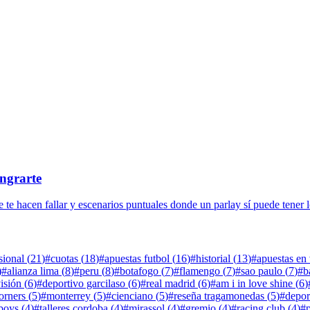
angrarte
 te hacen fallar y escenarios puntuales donde un parlay sí puede tener l
sional
(
21
)
#
cuotas
(
18
)
#
apuestas futbol
(
16
)
#
historial
(
13
)
#
apuestas en
)
#
alianza lima
(
8
)
#
peru
(
8
)
#
botafogo
(
7
)
#
flamengo
(
7
)
#
sao paulo
(
7
)
#
b
isión
(
6
)
#
deportivo garcilaso
(
6
)
#
real madrid
(
6
)
#
am i in love shine
(
6
)
orners
(
5
)
#
monterrey
(
5
)
#
cienciano
(
5
)
#
reseña tragamonedas
(
5
)
#
deport
 boys
(
4
)
#
talleres cordoba
(
4
)
#
mirassol
(
4
)
#
gremio
(
4
)
#
racing club
(
4
)
#