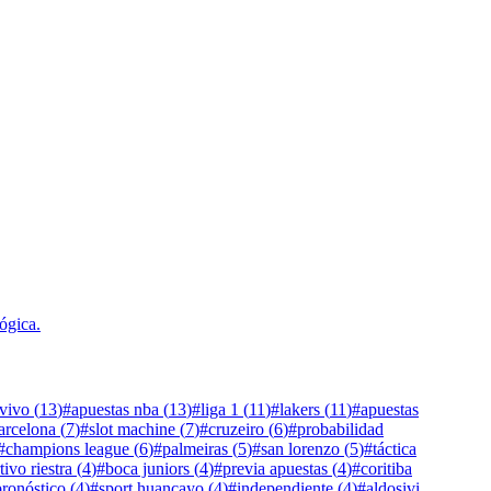
ógica.
 vivo
(
13
)
#
apuestas nba
(
13
)
#
liga 1
(
11
)
#
lakers
(
11
)
#
apuestas
arcelona
(
7
)
#
slot machine
(
7
)
#
cruzeiro
(
6
)
#
probabilidad
#
champions league
(
6
)
#
palmeiras
(
5
)
#
san lorenzo
(
5
)
#
táctica
ivo riestra
(
4
)
#
boca juniors
(
4
)
#
previa apuestas
(
4
)
#
coritiba
pronóstico
(
4
)
#
sport huancayo
(
4
)
#
independiente
(
4
)
#
aldosivi