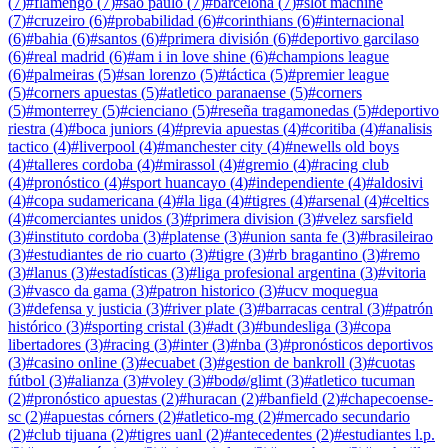
(
7
)
#
flamengo
(
7
)
#
sao paulo
(
7
)
#
barcelona
(
7
)
#
slot machine
(
7
)
#
cruzeiro
(
6
)
#
probabilidad
(
6
)
#
corinthians
(
6
)
#
internacional
(
6
)
#
bahia
(
6
)
#
santos
(
6
)
#
primera división
(
6
)
#
deportivo garcilaso
(
6
)
#
real madrid
(
6
)
#
am i in love shine
(
6
)
#
champions league
(
6
)
#
palmeiras
(
5
)
#
san lorenzo
(
5
)
#
táctica
(
5
)
#
premier league
(
5
)
#
corners apuestas
(
5
)
#
atletico paranaense
(
5
)
#
corners
(
5
)
#
monterrey
(
5
)
#
cienciano
(
5
)
#
reseña tragamonedas
(
5
)
#
deportivo
riestra
(
4
)
#
boca juniors
(
4
)
#
previa apuestas
(
4
)
#
coritiba
(
4
)
#
analisis
tactico
(
4
)
#
liverpool
(
4
)
#
manchester city
(
4
)
#
newells old boys
(
4
)
#
talleres cordoba
(
4
)
#
mirassol
(
4
)
#
gremio
(
4
)
#
racing club
(
4
)
#
pronóstico
(
4
)
#
sport huancayo
(
4
)
#
independiente
(
4
)
#
aldosivi
(
4
)
#
copa sudamericana
(
4
)
#
la liga
(
4
)
#
tigres
(
4
)
#
arsenal
(
4
)
#
celtics
(
4
)
#
comerciantes unidos
(
3
)
#
primera division
(
3
)
#
velez sarsfield
(
3
)
#
instituto cordoba
(
3
)
#
platense
(
3
)
#
union santa fe
(
3
)
#
brasileirao
(
3
)
#
estudiantes de rio cuarto
(
3
)
#
tigre
(
3
)
#
rb bragantino
(
3
)
#
remo
(
3
)
#
lanus
(
3
)
#
estadísticas
(
3
)
#
liga profesional argentina
(
3
)
#
vitoria
(
3
)
#
vasco da gama
(
3
)
#
patron historico
(
3
)
#
ucv moquegua
(
3
)
#
defensa y justicia
(
3
)
#
river plate
(
3
)
#
barracas central
(
3
)
#
patrón
histórico
(
3
)
#
sporting cristal
(
3
)
#
adt
(
3
)
#
bundesliga
(
3
)
#
copa
libertadores
(
3
)
#
racing
(
3
)
#
inter
(
3
)
#
nba
(
3
)
#
pronósticos deportivos
(
3
)
#
casino online
(
3
)
#
ecuabet
(
3
)
#
gestion de bankroll
(
3
)
#
cuotas
fútbol
(
3
)
#
alianza
(
3
)
#
voley
(
3
)
#
bodø/glimt
(
3
)
#
atletico tucuman
(
2
)
#
pronóstico apuestas
(
2
)
#
huracan
(
2
)
#
banfield
(
2
)
#
chapecoense-
sc
(
2
)
#
apuestas córners
(
2
)
#
atletico-mg
(
2
)
#
mercado secundario
(
2
)
#
club tijuana
(
2
)
#
tigres uanl
(
2
)
#
antecedentes
(
2
)
#
estudiantes l.p.