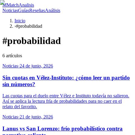
M
MatchAnalisis
Noticias
Guías
Reseñas
Análisis
Inicio
›
#probabilidad
#
probabilidad
6
artículos
Noticias
·
24 de junio, 2026
Sin cuotas en Vélez-Instituto: ¿cómo leer un partido
sin números?
Las cuotas para el duelo entre Vélez e Instituto todavía no salieron.
Así se aplica la lectura fría de probabilidades para no caer en el
relato del favorito.
Noticias
·
21 de junio, 2026
Lanus vs San Lorenzo: frío probabilístico contra