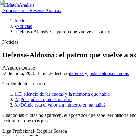
M
MatchAnalisis
Noticias
Guías
Reseñas
Análisis
Inicio
›
Noticias
›
Defensa-Aldosivi: el patrón que vuelve a asomar
Noticias
Defensa-Aldosivi: el patrón que vuelve a 
A
Andrés Quispe
·
2 de junio, 2026
·
3 min
de lectura
·
defensa y justicia
aldosivi
cuotas
Contenido del artículo
1.
El silencio de las cuotas y la memoria que habla
2.
¿Por qué se repite el patrón?
3.
¿Dónde está el valor sin números en pantalla?
Cuando las cuotas no aparecen, el apostador que sabe leer historia enc
lectura fría que más pesa.
Liga Profesional
•
Regular Season