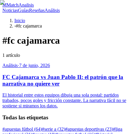
M
MatchAnalisis
Noticias
Guías
Reseñas
Análisis
Inicio
›
#fc cajamarca
#
fc cajamarca
1
artículo
Análisis
·
7 de junio, 2026
FC Cajamarca vs Juan Pablo II: el patrón que la
narrativa no quiere ver
El historial entre estos equipos dibuja una sola postal: partidos
trabados, pocos goles y fricción constante. La narrativa fácil no se
sostiene si miramos los datos.
Todas las etiquetas
#
apuestas fútbol
(
64
)
#
serie a
(
32
)
#
apuestas deportivas
(
23
)
#
liga