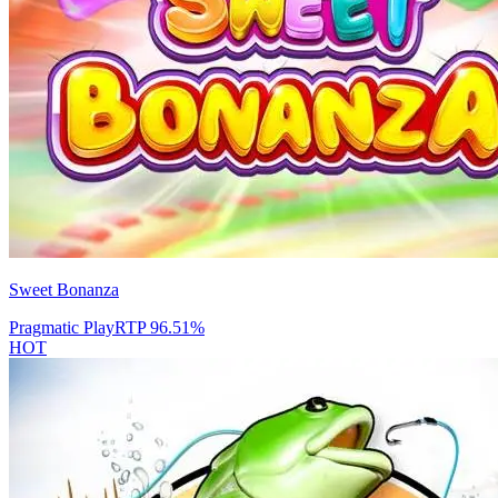
Sweet Bonanza
Pragmatic Play
RTP
96.51
%
HOT