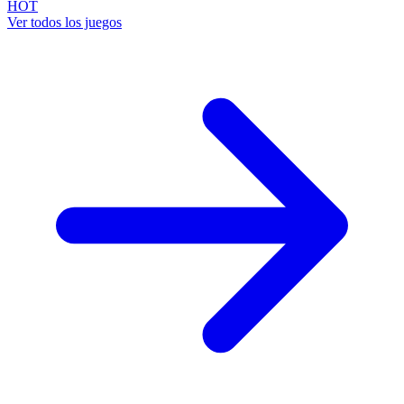
HOT
Ver todos los juegos