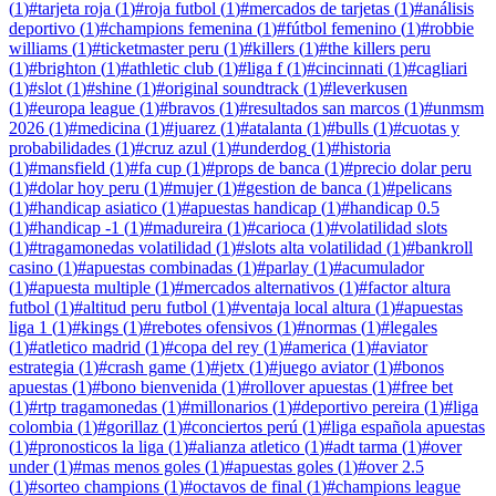
(
1
)
#
tarjeta roja
(
1
)
#
roja futbol
(
1
)
#
mercados de tarjetas
(
1
)
#
análisis
deportivo
(
1
)
#
champions femenina
(
1
)
#
fútbol femenino
(
1
)
#
robbie
williams
(
1
)
#
ticketmaster peru
(
1
)
#
killers
(
1
)
#
the killers peru
(
1
)
#
brighton
(
1
)
#
athletic club
(
1
)
#
liga f
(
1
)
#
cincinnati
(
1
)
#
cagliari
(
1
)
#
slot
(
1
)
#
shine
(
1
)
#
original soundtrack
(
1
)
#
leverkusen
(
1
)
#
europa league
(
1
)
#
bravos
(
1
)
#
resultados san marcos
(
1
)
#
unmsm
2026
(
1
)
#
medicina
(
1
)
#
juarez
(
1
)
#
atalanta
(
1
)
#
bulls
(
1
)
#
cuotas y
probabilidades
(
1
)
#
cruz azul
(
1
)
#
underdog
(
1
)
#
historia
(
1
)
#
mansfield
(
1
)
#
fa cup
(
1
)
#
props de banca
(
1
)
#
precio dolar peru
(
1
)
#
dolar hoy peru
(
1
)
#
mujer
(
1
)
#
gestion de banca
(
1
)
#
pelicans
(
1
)
#
handicap asiatico
(
1
)
#
apuestas handicap
(
1
)
#
handicap 0.5
(
1
)
#
handicap -1
(
1
)
#
madureira
(
1
)
#
carioca
(
1
)
#
volatilidad slots
(
1
)
#
tragamonedas volatilidad
(
1
)
#
slots alta volatilidad
(
1
)
#
bankroll
casino
(
1
)
#
apuestas combinadas
(
1
)
#
parlay
(
1
)
#
acumulador
(
1
)
#
apuesta multiple
(
1
)
#
mercados alternativos
(
1
)
#
factor altura
futbol
(
1
)
#
altitud peru futbol
(
1
)
#
ventaja local altura
(
1
)
#
apuestas
liga 1
(
1
)
#
kings
(
1
)
#
rebotes ofensivos
(
1
)
#
normas
(
1
)
#
legales
(
1
)
#
atletico madrid
(
1
)
#
copa del rey
(
1
)
#
america
(
1
)
#
aviator
estrategia
(
1
)
#
crash game
(
1
)
#
jetx
(
1
)
#
juego aviator
(
1
)
#
bonos
apuestas
(
1
)
#
bono bienvenida
(
1
)
#
rollover apuestas
(
1
)
#
free bet
(
1
)
#
rtp tragamonedas
(
1
)
#
millonarios
(
1
)
#
deportivo pereira
(
1
)
#
liga
colombia
(
1
)
#
gorillaz
(
1
)
#
conciertos perú
(
1
)
#
liga española apuestas
(
1
)
#
pronosticos la liga
(
1
)
#
alianza atletico
(
1
)
#
adt tarma
(
1
)
#
over
under
(
1
)
#
mas menos goles
(
1
)
#
apuestas goles
(
1
)
#
over 2.5
(
1
)
#
sorteo champions
(
1
)
#
octavos de final
(
1
)
#
champions league