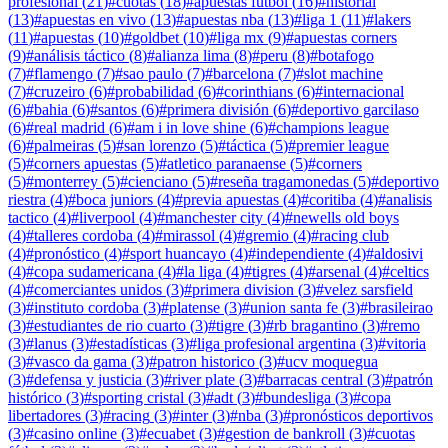
profesional
(
21
)
#
cuotas
(
18
)
#
apuestas futbol
(
16
)
#
historial
(
13
)
#
apuestas en vivo
(
13
)
#
apuestas nba
(
13
)
#
liga 1
(
11
)
#
lakers
(
11
)
#
apuestas
(
10
)
#
goldbet
(
10
)
#
liga mx
(
9
)
#
apuestas corners
(
9
)
#
análisis táctico
(
8
)
#
alianza lima
(
8
)
#
peru
(
8
)
#
botafogo
(
7
)
#
flamengo
(
7
)
#
sao paulo
(
7
)
#
barcelona
(
7
)
#
slot machine
(
7
)
#
cruzeiro
(
6
)
#
probabilidad
(
6
)
#
corinthians
(
6
)
#
internacional
(
6
)
#
bahia
(
6
)
#
santos
(
6
)
#
primera división
(
6
)
#
deportivo garcilaso
(
6
)
#
real madrid
(
6
)
#
am i in love shine
(
6
)
#
champions league
(
6
)
#
palmeiras
(
5
)
#
san lorenzo
(
5
)
#
táctica
(
5
)
#
premier league
(
5
)
#
corners apuestas
(
5
)
#
atletico paranaense
(
5
)
#
corners
(
5
)
#
monterrey
(
5
)
#
cienciano
(
5
)
#
reseña tragamonedas
(
5
)
#
deportivo
riestra
(
4
)
#
boca juniors
(
4
)
#
previa apuestas
(
4
)
#
coritiba
(
4
)
#
analisis
tactico
(
4
)
#
liverpool
(
4
)
#
manchester city
(
4
)
#
newells old boys
(
4
)
#
talleres cordoba
(
4
)
#
mirassol
(
4
)
#
gremio
(
4
)
#
racing club
(
4
)
#
pronóstico
(
4
)
#
sport huancayo
(
4
)
#
independiente
(
4
)
#
aldosivi
(
4
)
#
copa sudamericana
(
4
)
#
la liga
(
4
)
#
tigres
(
4
)
#
arsenal
(
4
)
#
celtics
(
4
)
#
comerciantes unidos
(
3
)
#
primera division
(
3
)
#
velez sarsfield
(
3
)
#
instituto cordoba
(
3
)
#
platense
(
3
)
#
union santa fe
(
3
)
#
brasileirao
(
3
)
#
estudiantes de rio cuarto
(
3
)
#
tigre
(
3
)
#
rb bragantino
(
3
)
#
remo
(
3
)
#
lanus
(
3
)
#
estadísticas
(
3
)
#
liga profesional argentina
(
3
)
#
vitoria
(
3
)
#
vasco da gama
(
3
)
#
patron historico
(
3
)
#
ucv moquegua
(
3
)
#
defensa y justicia
(
3
)
#
river plate
(
3
)
#
barracas central
(
3
)
#
patrón
histórico
(
3
)
#
sporting cristal
(
3
)
#
adt
(
3
)
#
bundesliga
(
3
)
#
copa
libertadores
(
3
)
#
racing
(
3
)
#
inter
(
3
)
#
nba
(
3
)
#
pronósticos deportivos
(
3
)
#
casino online
(
3
)
#
ecuabet
(
3
)
#
gestion de bankroll
(
3
)
#
cuotas