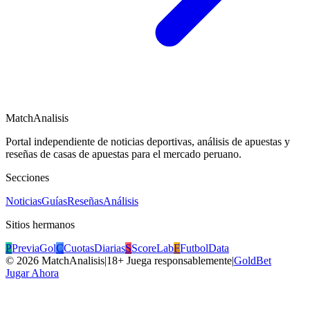
MatchAnalisis
Portal independiente de noticias deportivas, análisis de apuestas y
reseñas de casas de apuestas para el mercado peruano.
Secciones
Noticias
Guías
Reseñas
Análisis
Sitios hermanos
P
PreviaGol
C
CuotasDiarias
S
ScoreLab
F
FutbolData
©
2026
MatchAnalisis
|
18+ Juega responsablemente
|
GoldBet
Jugar Ahora