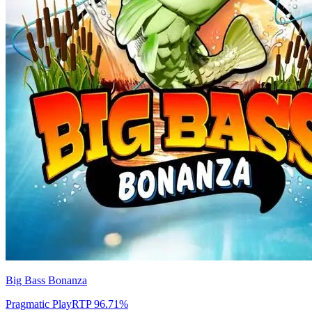
Big Bass Bonanza
Pragmatic Play
RTP
96.71
%