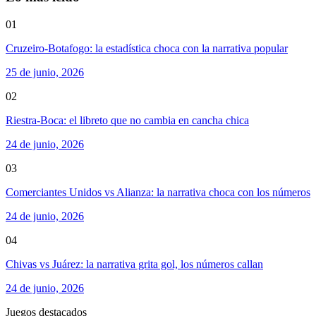
01
Cruzeiro-Botafogo: la estadística choca con la narrativa popular
25 de junio, 2026
02
Riestra-Boca: el libreto que no cambia en cancha chica
24 de junio, 2026
03
Comerciantes Unidos vs Alianza: la narrativa choca con los números
24 de junio, 2026
04
Chivas vs Juárez: la narrativa grita gol, los números callan
24 de junio, 2026
Juegos destacados