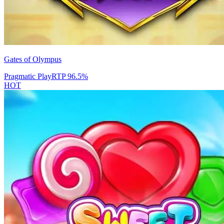
Gates of Olympus
Pragmatic Play
RTP
96.5
%
HOT