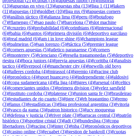
profesional
(
21
)
#
cuotas
(
18
)
#
apuestas futbol
(
16
)
#
historial
(
13
)
#
apuestas en vivo
(
13
)
#
apuestas nba
(
13
)
#
liga 1
(
11
)
#
lakers
(
11
)
#
apuestas
(
10
)
#
goldbet
(
10
)
#
liga mx
(
9
)
#
apuestas corners
(
9
)
#
análisis táctico
(
8
)
#
alianza lima
(
8
)
#
peru
(
8
)
#
botafogo
(
7
)
#
flamengo
(
7
)
#
sao paulo
(
7
)
#
barcelona
(
7
)
#
slot machine
(
7
)
#
cruzeiro
(
6
)
#
probabilidad
(
6
)
#
corinthians
(
6
)
#
internacional
(
6
)
#
bahia
(
6
)
#
santos
(
6
)
#
primera división
(
6
)
#
deportivo garcilaso
(
6
)
#
real madrid
(
6
)
#
am i in love shine
(
6
)
#
champions league
(
6
)
#
palmeiras
(
5
)
#
san lorenzo
(
5
)
#
táctica
(
5
)
#
premier league
(
5
)
#
corners apuestas
(
5
)
#
atletico paranaense
(
5
)
#
corners
(
5
)
#
monterrey
(
5
)
#
cienciano
(
5
)
#
reseña tragamonedas
(
5
)
#
deportivo
riestra
(
4
)
#
boca juniors
(
4
)
#
previa apuestas
(
4
)
#
coritiba
(
4
)
#
analisis
tactico
(
4
)
#
liverpool
(
4
)
#
manchester city
(
4
)
#
newells old boys
(
4
)
#
talleres cordoba
(
4
)
#
mirassol
(
4
)
#
gremio
(
4
)
#
racing club
(
4
)
#
pronóstico
(
4
)
#
sport huancayo
(
4
)
#
independiente
(
4
)
#
aldosivi
(
4
)
#
copa sudamericana
(
4
)
#
la liga
(
4
)
#
tigres
(
4
)
#
arsenal
(
4
)
#
celtics
(
4
)
#
comerciantes unidos
(
3
)
#
primera division
(
3
)
#
velez sarsfield
(
3
)
#
instituto cordoba
(
3
)
#
platense
(
3
)
#
union santa fe
(
3
)
#
brasileirao
(
3
)
#
estudiantes de rio cuarto
(
3
)
#
tigre
(
3
)
#
rb bragantino
(
3
)
#
remo
(
3
)
#
lanus
(
3
)
#
estadísticas
(
3
)
#
liga profesional argentina
(
3
)
#
vitoria
(
3
)
#
vasco da gama
(
3
)
#
patron historico
(
3
)
#
ucv moquegua
(
3
)
#
defensa y justicia
(
3
)
#
river plate
(
3
)
#
barracas central
(
3
)
#
patrón
histórico
(
3
)
#
sporting cristal
(
3
)
#
adt
(
3
)
#
bundesliga
(
3
)
#
copa
libertadores
(
3
)
#
racing
(
3
)
#
inter
(
3
)
#
nba
(
3
)
#
pronósticos deportivos
(
3
)
#
casino online
(
3
)
#
ecuabet
(
3
)
#
gestion de bankroll
(
3
)
#
cuotas