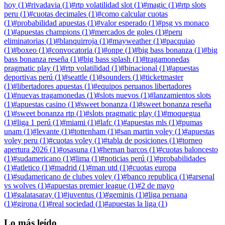
hoy
(
1
)
#
rivadavia
(
1
)
#
rtp volatilidad slot
(
1
)
#
magic
(
1
)
#
rtp slots
peru
(
1
)
#
cuotas decimales
(
1
)
#
como calcular cuotas
(
1
)
#
probabilidad apuestas
(
1
)
#
valor esperado
(
1
)
#
psg vs monaco
(
1
)
#
apuestas champions
(
1
)
#
mercados de goles
(
1
)
#
peru
eliminatorias
(
1
)
#
blanquirroja
(
1
)
#
mayweather
(
1
)
#
pacquiao
(
1
)
#
boxeo
(
1
)
#
convocatoria
(
1
)
#
onpe
(
1
)
#
big bass bonanza
(
1
)
#
big
bass bonanza reseña
(
1
)
#
big bass splash
(
1
)
#
tragamonedas
pragmatic play
(
1
)
#
rtp volatilidad
(
1
)
#
binacional
(
1
)
#
apuestas
deportivas perú
(
1
)
#
seattle
(
1
)
#
sounders
(
1
)
#
ticketmaster
(
1
)
#
libertadores apuestas
(
1
)
#
equipos peruanos libertadores
(
1
)
#
nuevas tragamonedas
(
1
)
#
slots nuevos
(
1
)
#
lanzamientos slots
(
1
)
#
apuestas casino
(
1
)
#
sweet bonanza
(
1
)
#
sweet bonanza reseña
(
1
)
#
sweet bonanza rtp
(
1
)
#
slots pragmatic play
(
1
)
#
moquegua
(
1
)
#
liga 1 perú
(
1
)
#
miami
(
1
)
#
lafc
(
1
)
#
apuestas mls
(
1
)
#
pumas
unam
(
1
)
#
levante
(
1
)
#
tottenham
(
1
)
#
san martin voley
(
1
)
#
apuestas
voley peru
(
1
)
#
cuotas voley
(
1
)
#
tabla de posiciones
(
1
)
#
torneo
apertura 2026
(
1
)
#
osasuna
(
1
)
#
hernan barcos
(
1
)
#
cuotas baloncesto
(
1
)
#
sudamericano
(
1
)
#
lima
(
1
)
#
noticias perú
(
1
)
#
probabilidades
(
1
)
#
atletico
(
1
)
#
madrid
(
1
)
#
man utd
(
1
)
#
cuotas europa
(
1
)
#
sudamericano de clubes voley
(
1
)
#
banco republica
(
1
)
#
arsenal
vs wolves
(
1
)
#
apuestas premier league
(
1
)
#
2 de mayo
(
1
)
#
galatasaray
(
1
)
#
juventus
(
1
)
#
geminis
(
1
)
#
liga peruana
(
1
)
#
girona
(
1
)
#
real sociedad
(
1
)
#
apuestas la liga
(
1
)
Lo más leído