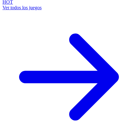
HOT
Ver todos los juegos