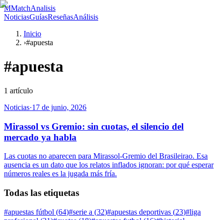
M
MatchAnalisis
Noticias
Guías
Reseñas
Análisis
Inicio
›
#apuesta
#
apuesta
1
artículo
Noticias
·
17 de junio, 2026
Mirassol vs Gremio: sin cuotas, el silencio del
mercado ya habla
Las cuotas no aparecen para Mirassol-Gremio del Brasileirao. Esa
ausencia es un dato que los relatos inflados ignoran: por qué esperar
números reales es la jugada más fría.
Todas las etiquetas
#
apuestas fútbol
(
64
)
#
serie a
(
32
)
#
apuestas deportivas
(
23
)
#
liga