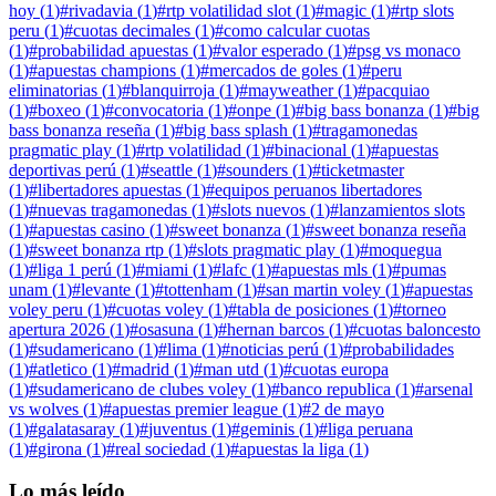
hoy
(
1
)
#
rivadavia
(
1
)
#
rtp volatilidad slot
(
1
)
#
magic
(
1
)
#
rtp slots
peru
(
1
)
#
cuotas decimales
(
1
)
#
como calcular cuotas
(
1
)
#
probabilidad apuestas
(
1
)
#
valor esperado
(
1
)
#
psg vs monaco
(
1
)
#
apuestas champions
(
1
)
#
mercados de goles
(
1
)
#
peru
eliminatorias
(
1
)
#
blanquirroja
(
1
)
#
mayweather
(
1
)
#
pacquiao
(
1
)
#
boxeo
(
1
)
#
convocatoria
(
1
)
#
onpe
(
1
)
#
big bass bonanza
(
1
)
#
big
bass bonanza reseña
(
1
)
#
big bass splash
(
1
)
#
tragamonedas
pragmatic play
(
1
)
#
rtp volatilidad
(
1
)
#
binacional
(
1
)
#
apuestas
deportivas perú
(
1
)
#
seattle
(
1
)
#
sounders
(
1
)
#
ticketmaster
(
1
)
#
libertadores apuestas
(
1
)
#
equipos peruanos libertadores
(
1
)
#
nuevas tragamonedas
(
1
)
#
slots nuevos
(
1
)
#
lanzamientos slots
(
1
)
#
apuestas casino
(
1
)
#
sweet bonanza
(
1
)
#
sweet bonanza reseña
(
1
)
#
sweet bonanza rtp
(
1
)
#
slots pragmatic play
(
1
)
#
moquegua
(
1
)
#
liga 1 perú
(
1
)
#
miami
(
1
)
#
lafc
(
1
)
#
apuestas mls
(
1
)
#
pumas
unam
(
1
)
#
levante
(
1
)
#
tottenham
(
1
)
#
san martin voley
(
1
)
#
apuestas
voley peru
(
1
)
#
cuotas voley
(
1
)
#
tabla de posiciones
(
1
)
#
torneo
apertura 2026
(
1
)
#
osasuna
(
1
)
#
hernan barcos
(
1
)
#
cuotas baloncesto
(
1
)
#
sudamericano
(
1
)
#
lima
(
1
)
#
noticias perú
(
1
)
#
probabilidades
(
1
)
#
atletico
(
1
)
#
madrid
(
1
)
#
man utd
(
1
)
#
cuotas europa
(
1
)
#
sudamericano de clubes voley
(
1
)
#
banco republica
(
1
)
#
arsenal
vs wolves
(
1
)
#
apuestas premier league
(
1
)
#
2 de mayo
(
1
)
#
galatasaray
(
1
)
#
juventus
(
1
)
#
geminis
(
1
)
#
liga peruana
(
1
)
#
girona
(
1
)
#
real sociedad
(
1
)
#
apuestas la liga
(
1
)
Lo más leído