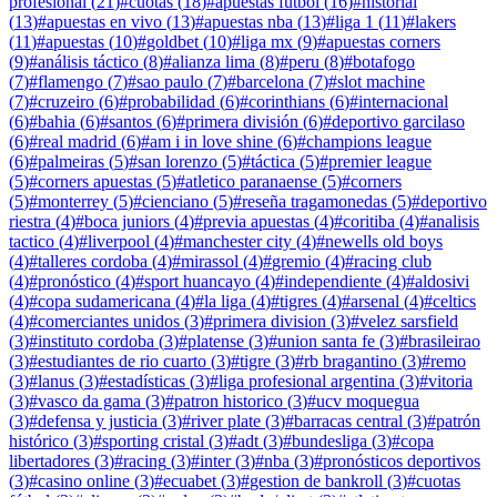
profesional
(
21
)
#
cuotas
(
18
)
#
apuestas futbol
(
16
)
#
historial
(
13
)
#
apuestas en vivo
(
13
)
#
apuestas nba
(
13
)
#
liga 1
(
11
)
#
lakers
(
11
)
#
apuestas
(
10
)
#
goldbet
(
10
)
#
liga mx
(
9
)
#
apuestas corners
(
9
)
#
análisis táctico
(
8
)
#
alianza lima
(
8
)
#
peru
(
8
)
#
botafogo
(
7
)
#
flamengo
(
7
)
#
sao paulo
(
7
)
#
barcelona
(
7
)
#
slot machine
(
7
)
#
cruzeiro
(
6
)
#
probabilidad
(
6
)
#
corinthians
(
6
)
#
internacional
(
6
)
#
bahia
(
6
)
#
santos
(
6
)
#
primera división
(
6
)
#
deportivo garcilaso
(
6
)
#
real madrid
(
6
)
#
am i in love shine
(
6
)
#
champions league
(
6
)
#
palmeiras
(
5
)
#
san lorenzo
(
5
)
#
táctica
(
5
)
#
premier league
(
5
)
#
corners apuestas
(
5
)
#
atletico paranaense
(
5
)
#
corners
(
5
)
#
monterrey
(
5
)
#
cienciano
(
5
)
#
reseña tragamonedas
(
5
)
#
deportivo
riestra
(
4
)
#
boca juniors
(
4
)
#
previa apuestas
(
4
)
#
coritiba
(
4
)
#
analisis
tactico
(
4
)
#
liverpool
(
4
)
#
manchester city
(
4
)
#
newells old boys
(
4
)
#
talleres cordoba
(
4
)
#
mirassol
(
4
)
#
gremio
(
4
)
#
racing club
(
4
)
#
pronóstico
(
4
)
#
sport huancayo
(
4
)
#
independiente
(
4
)
#
aldosivi
(
4
)
#
copa sudamericana
(
4
)
#
la liga
(
4
)
#
tigres
(
4
)
#
arsenal
(
4
)
#
celtics
(
4
)
#
comerciantes unidos
(
3
)
#
primera division
(
3
)
#
velez sarsfield
(
3
)
#
instituto cordoba
(
3
)
#
platense
(
3
)
#
union santa fe
(
3
)
#
brasileirao
(
3
)
#
estudiantes de rio cuarto
(
3
)
#
tigre
(
3
)
#
rb bragantino
(
3
)
#
remo
(
3
)
#
lanus
(
3
)
#
estadísticas
(
3
)
#
liga profesional argentina
(
3
)
#
vitoria
(
3
)
#
vasco da gama
(
3
)
#
patron historico
(
3
)
#
ucv moquegua
(
3
)
#
defensa y justicia
(
3
)
#
river plate
(
3
)
#
barracas central
(
3
)
#
patrón
histórico
(
3
)
#
sporting cristal
(
3
)
#
adt
(
3
)
#
bundesliga
(
3
)
#
copa
libertadores
(
3
)
#
racing
(
3
)
#
inter
(
3
)
#
nba
(
3
)
#
pronósticos deportivos
(
3
)
#
casino online
(
3
)
#
ecuabet
(
3
)
#
gestion de bankroll
(
3
)
#
cuotas