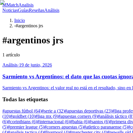
M
MatchAnalisis
Noticias
Guías
Reseñas
Análisis
Inicio
›
#argentinos jrs
#
argentinos jrs
1
artículo
Análisis
·
19 de junio, 2026
Sarmiento vs Argentinos: el dato que las cuotas ignor
Sarmiento vs Argentinos: el valor real no está en el resultado, sino en
Todas las etiquetas
#
apuestas fútbol
(
64
)
#
serie a
(
32
)
#
apuestas deportivas
(
23
)
#
liga profe
(
10
)
#
goldbet
(
10
)
#
liga mx
(
9
)
#
apuestas corners
(
9
)
#
análisis táctico
(
8
(
6
)
#
corinthians
(
6
)
#
internacional
(
6
)
#
bahia
(
6
)
#
santos
(
6
)
#
primera div
(
5
)
#
premier league
(
5
)
#
corners apuestas
(
5
)
#
atletico paranaense
(
5
)
#
c
(
4
)
#
analisis tactico
(
4
)
#
liverpool
(
4
)
#
manchester city
(
4
)
#
newells old