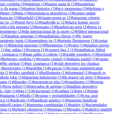
ituto cordoba
(
3
)
#
platense
(
3
)
#
union santa fe
(
3
)
#
brasileirao
co da gama
(
3
)
#
patron historico
(
3
)
#
ucv moquegua
(
3
)
#
defensa y
)
#
inter
(
3
)
#
nba
(
3
)
#
pronósticos deportivos
(
3
)
#
casino online
huracan
(
2
)
#
banfield
(
2
)
#
chapecoense-sc
(
2
)
#
apuestas córners
ia l.p.
(
2
)
#
sport boys
(
2
)
#
nashville sc
(
2
)
#
major league soccer
#
selección peruana
(
2
)
#
peruano
(
2
)
#
tendencias perú
(
2
)
#
peru vs
etenimiento
(
2
)
#
día internacional de la mujer
(
2
)
#
fútbol internacional
(
2
)
#
analisis apuestas
(
1
)
#
guadalajara chivas
(
1
)
#
fc juarez
sarmiento junin
(
1
)
#
argentinos jrs
(
1
)
#
gremio fluminense
(
1
)
#
cuotas
rs
(
1
)
#
historial apuestas
(
1
)
#
fluminense
(
1
)
#
valor
(
1
)
#
analisis previo
(
1
)
#
ac milan
(
1
)
#
veneza
(
1
)
#
corners liga 1
(
1
)
#
estadísticas fútbol
c cajamarca
(
1
)
#
juan pablo ii college
(
1
)
#
seattle sounders
(
1
)
#
portland
)
#
belgrano cordoba
(
1
)
#
rosario central
(
1
)
#
atlanta united
(
1
)
#
cuotas
)
#
fbc melgar
(
1
)
#
utc cajamarca
(
1
)
#
club deportivo los chankas
1
)
#
posiciones
(
1
)
#
medellin
(
1
)
#
caracas
(
1
)
#
copas sudamericanas
bla
(
1
)
#
vélez sarsfield
(
1
)
#
hoffenheim
(
1
)
#
dortmund
(
1
)
#
napoli vs
nikola jokic
(
1
)
#
apuestas baloncesto
(
1
)
#
la granja vip peru
(
1
)
#
granja
juana
(
1
)
#
thunder
(
1
)
#
pronosticos nba
(
1
)
#
estudiantes
(
1
)
#
bogota
1
)
#
roja futbol
(
1
)
#
mercados de tarjetas
(
1
)
#
análisis deportivo
tic club
(
1
)
#
liga f
(
1
)
#
cincinnati
(
1
)
#
cagliari
(
1
)
#
slot
(
1
)
#
shine
)
#
atalanta
(
1
)
#
bulls
(
1
)
#
cuotas y probabilidades
(
1
)
#
cruz azul
nca
(
1
)
#
pelicans
(
1
)
#
handicap asiatico
(
1
)
#
apuestas handicap
ankroll casino
(
1
)
#
apuestas combinadas
(
1
)
#
parlay
(
1
)
#
acumulador
kings
(
1
)
#
rebotes ofensivos
(
1
)
#
normas
(
1
)
#
legales
(
1
)
#
atletico madrid
llover apuestas
(
1
)
#
free bet
(
1
)
#
rtp tragamonedas
(
1
)
#
millonarios