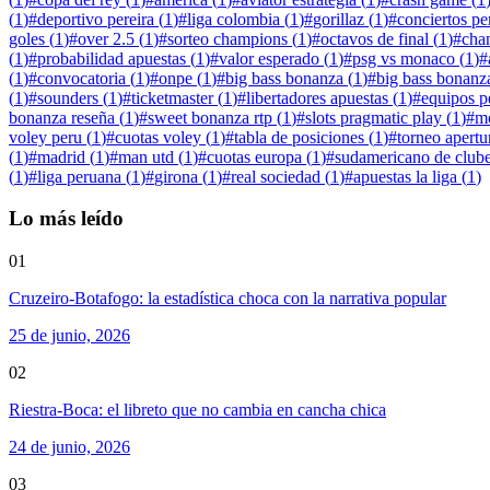
(
1
)
#
deportivo pereira
(
1
)
#
liga colombia
(
1
)
#
gorillaz
(
1
)
#
conciertos pe
goles
(
1
)
#
over 2.5
(
1
)
#
sorteo champions
(
1
)
#
octavos de final
(
1
)
#
cha
(
1
)
#
probabilidad apuestas
(
1
)
#
valor esperado
(
1
)
#
psg vs monaco
(
1
)
#
(
1
)
#
convocatoria
(
1
)
#
onpe
(
1
)
#
big bass bonanza
(
1
)
#
big bass bonanz
(
1
)
#
sounders
(
1
)
#
ticketmaster
(
1
)
#
libertadores apuestas
(
1
)
#
equipos p
bonanza reseña
(
1
)
#
sweet bonanza rtp
(
1
)
#
slots pragmatic play
(
1
)
#
m
voley peru
(
1
)
#
cuotas voley
(
1
)
#
tabla de posiciones
(
1
)
#
torneo apert
(
1
)
#
madrid
(
1
)
#
man utd
(
1
)
#
cuotas europa
(
1
)
#
sudamericano de clube
(
1
)
#
liga peruana
(
1
)
#
girona
(
1
)
#
real sociedad
(
1
)
#
apuestas la liga
(
1
)
Lo más leído
01
Cruzeiro-Botafogo: la estadística choca con la narrativa popular
25 de junio, 2026
02
Riestra-Boca: el libreto que no cambia en cancha chica
24 de junio, 2026
03