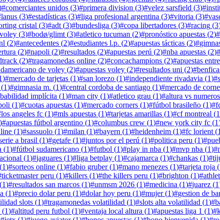
)
#
comerciantes unidos
(
3
)
#
primera division
(
3
)
#
velez sarsfield
(
3
)
#
inst
#
lanus
(
3
)
#
estadísticas
(
3
)
#
liga profesional argentina
(
3
)
#
vitoria
(
3
)
#
vas
orting cristal
(
3
)
#
adt
(
3
)
#
bundesliga
(
3
)
#
copa libertadores
(
3
)
#
racing
(
3
voley
(
3
)
#
bodø/glimt
(
3
)
#
atletico tucuman
(
2
)
#
pronóstico apuestas
(
2
)
#
nl
(
2
)
#
antecedentes
(
2
)
#
estudiantes l.p.
(
2
)
#
apuestas tácticas
(
2
)
#
gimnas
ertura
(
2
)
#
napoli
(
2
)
#
resultados
(
2
)
#
apuestas perú
(
2
)
#
nba apuestas
(
2
)
dtrack
(
2
)
#
tragamonedas online
(
2
)
#
concachampions
(
2
)
#
apuestas entr
udamericano de voley
(
2
)
#
apuestas voley
(
2
)
#
resultados uni
(
2
)
#
benfica
1
)
#
mercado de tarjetas
(
1
)
#
san lorezo
(
1
)
#
independiente rivadavia
(
1
)
#
(
1
)
#
gimnasia m.
(
1
)
#
central cordoba de santiago
(
1
)
#
mercado de corne
babilidad implícita
(
1
)
#
man city
(
1
)
#
atletico grau
(
1
)
#
altura vs numeros
oli
(
1
)
#
cuotas apuestas
(
1
)
#
mercado corners
(
1
)
#
fútbol brasileño
(
1
)
#
f
#
los angeles fc
(
1
)
#
mls apuestas
(
1
)
#
tarjetas amarillas
(
1
)
#
cf montreal
(
1
)
#
apuestas fútbol argentino
(
1
)
#
columbus crew
(
1
)
#
new york city fc
(
1
nline
(
1
)
#
sassuolo
(
1
)
#
milan
(
1
)
#
bayern
(
1
)
#
heidenheim
(
1
)
#
fc lorient
(
serie a brasil
(
1
)
#
getafe
(
1
)
#
juntos por el perú
(
1
)
#
politica peru
(
1
)
#
pue
a
(
1
)
#
fútbol sudamericano
(
1
)
#
futbol
(
1
)
#
play in nba
(
1
)
#
mvp nba
(
1
)
#
nacional
(
1
)
#
jaguares
(
1
)
#
liga betplay
(
1
)
#
cajamarca
(
1
)
#
chankas
(
1
)
#
ti
(
1
)
#
sorteos online
(
1
)
#
fabio gruber
(
1
)
#
mano menezes
(
1
)
#
tarjeta roja
(
#
ticketmaster peru
(
1
)
#
killers
(
1
)
#
the killers peru
(
1
)
#
brighton
(
1
)
#
athle
(
1
)
#
resultados san marcos
(
1
)
#
unmsm 2026
(
1
)
#
medicina
(
1
)
#
juarez
(
1
ca
(
1
)
#
precio dolar peru
(
1
)
#
dolar hoy peru
(
1
)
#
mujer
(
1
)
#
gestion de ba
ilidad slots
(
1
)
#
tragamonedas volatilidad
(
1
)
#
slots alta volatilidad
(
1
)
#
b
(
1
)
#
altitud peru futbol
(
1
)
#
ventaja local altura
(
1
)
#
apuestas liga 1
(
1
)
#
)
#
jetx
(
1
)
#
juego aviator
(
1
)
#
bonos apuestas
(
1
)
#
bono bienvenida
(
1
)
#
ro