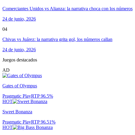
Comerciantes Unidos vs Alianza: la narrativa choca con los números
24 de junio, 2026
04
Chivas vs Juárez: la narrativa grita gol, los números callan
24 de junio, 2026
Juegos destacados
AD
Gates of Olympus
Pragmatic Play
RTP
96.5
%
HOT
Sweet Bonanza
Pragmatic Play
RTP
96.51
%
HOT