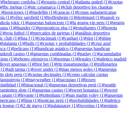
)
#
belgrano cordoba
(
1
)
#
rosario central
(
1
)
#
atlanta united
(
1
)
#
cuotas
)
#
fbc melgar
(
1
)
#
utc cajamarca
(
1
)
#
club deportivo los chankas
1
)
#
posiciones
(
1
)
#
medellin
(
1
)
#
caracas
(
1
)
#
copas sudamericanas
bla
(
1
)
#
vélez sarsfield
(
1
)
#
hoffenheim
(
1
)
#
dortmund
(
1
)
#
napoli vs
nikola jokic
(
1
)
#
apuestas baloncesto
(
1
)
#
la granja vip peru
(
1
)
#
granja
juana
(
1
)
#
thunder
(
1
)
#
pronosticos nba
(
1
)
#
estudiantes
(
1
)
#
bogota
1
)
#
roja futbol
(
1
)
#
mercados de tarjetas
(
1
)
#
análisis deportivo
tic club
(
1
)
#
liga f
(
1
)
#
cincinnati
(
1
)
#
cagliari
(
1
)
#
slot
(
1
)
#
shine
)
#
atalanta
(
1
)
#
bulls
(
1
)
#
cuotas y probabilidades
(
1
)
#
cruz azul
nca
(
1
)
#
pelicans
(
1
)
#
handicap asiatico
(
1
)
#
apuestas handicap
ankroll casino
(
1
)
#
apuestas combinadas
(
1
)
#
parlay
(
1
)
#
acumulador
kings
(
1
)
#
rebotes ofensivos
(
1
)
#
normas
(
1
)
#
legales
(
1
)
#
atletico madrid
llover apuestas
(
1
)
#
free bet
(
1
)
#
rtp tragamonedas
(
1
)
#
millonarios
(
1
)
#
adt tarma
(
1
)
#
over under
(
1
)
#
mas menos goles
(
1
)
#
apuestas
rtp slots peru
(
1
)
#
cuotas decimales
(
1
)
#
como calcular cuotas
lanquirroja
(
1
)
#
mayweather
(
1
)
#
pacquiao
(
1
)
#
boxeo
olatilidad
(
1
)
#
binacional
(
1
)
#
apuestas deportivas perú
(
1
)
#
seattle
zamientos slots
(
1
)
#
apuestas casino
(
1
)
#
sweet bonanza
(
1
)
#
sweet
s unam
(
1
)
#
levante
(
1
)
#
tottenham
(
1
)
#
san martin voley
(
1
)
#
apuestas
mericano
(
1
)
#
lima
(
1
)
#
noticias perú
(
1
)
#
probabilidades
(
1
)
#
atletico
r league
(
1
)
#
2 de mayo
(
1
)
#
galatasaray
(
1
)
#
juventus
(
1
)
#
geminis