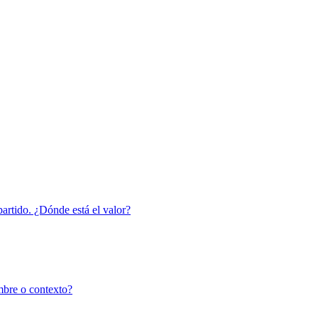
partido. ¿Dónde está el valor?
ombre o contexto?