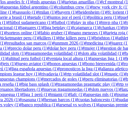
#
los angeles fc
(
1
)
#
mls apuestas
(
1
)
#
tarjetas amarillas
(
1
)
#
cf montreal
(
1
)
#
apuestas fútbol argentino
(
1
)
#
columbus crew
(
1
)
#
new york city fc
(
1
nline
(
1
)
#
sassuolo
(
1
)
#
milan
(
1
)
#
bayern
(
1
)
#
heidenheim
(
1
)
#
fc lorient
(
serie a brasil
(
1
)
#
getafe
(
1
)
#
juntos por el perú
(
1
)
#
politica peru
(
1
)
#
pue
a
(
1
)
#
fútbol sudamericano
(
1
)
#
futbol
(
1
)
#
play in nba
(
1
)
#
mvp nba
(
1
)
#
nacional
(
1
)
#
jaguares
(
1
)
#
liga betplay
(
1
)
#
cajamarca
(
1
)
#
chankas
(
1
)
#
ti
(
1
)
#
sorteos online
(
1
)
#
fabio gruber
(
1
)
#
mano menezes
(
1
)
#
tarjeta roja
(
#
ticketmaster peru
(
1
)
#
killers
(
1
)
#
the killers peru
(
1
)
#
brighton
(
1
)
#
athle
(
1
)
#
resultados san marcos
(
1
)
#
unmsm 2026
(
1
)
#
medicina
(
1
)
#
juarez
(
1
ca
(
1
)
#
precio dolar peru
(
1
)
#
dolar hoy peru
(
1
)
#
mujer
(
1
)
#
gestion de ba
ilidad slots
(
1
)
#
tragamonedas volatilidad
(
1
)
#
slots alta volatilidad
(
1
)
#
b
(
1
)
#
altitud peru futbol
(
1
)
#
ventaja local altura
(
1
)
#
apuestas liga 1
(
1
)
#
)
#
jetx
(
1
)
#
juego aviator
(
1
)
#
bonos apuestas
(
1
)
#
bono bienvenida
(
1
)
#
ro
rú
(
1
)
#
liga española apuestas
(
1
)
#
pronosticos la liga
(
1
)
#
alianza atletico
mpions league hoy
(
1
)
#
rivadavia
(
1
)
#
rtp volatilidad slot
(
1
)
#
magic
(
1
)
#
apuestas champions
(
1
)
#
mercados de goles
(
1
)
#
peru eliminatorias
(
1
)
#
b
a reseña
(
1
)
#
big bass splash
(
1
)
#
tragamonedas pragmatic play
(
1
)
#
rtp v
eruanos libertadores
(
1
)
#
nuevas tragamonedas
(
1
)
#
slots nuevos
(
1
)
#
lan
oquegua
(
1
)
#
liga 1 perú
(
1
)
#
miami
(
1
)
#
lafc
(
1
)
#
apuestas mls
(
1
)
#
puma
ura 2026
(
1
)
#
osasuna
(
1
)
#
hernan barcos
(
1
)
#
cuotas baloncesto
(
1
)
#
suda
s voley
(
1
)
#
banco republica
(
1
)
#
arsenal vs wolves
(
1
)
#
apuestas premie