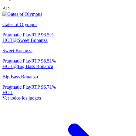
AD
Gates of Olympus
Pragmatic Play
RTP
96.5
%
HOT
Sweet Bonanza
Pragmatic Play
RTP
96.51
%
HOT
Big Bass Bonanza
Pragmatic Play
RTP
96.71
%
HOT
Ver todos los juegos