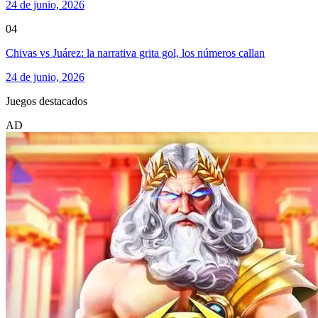
24 de junio, 2026
04
Chivas vs Juárez: la narrativa grita gol, los números callan
24 de junio, 2026
Juegos destacados
AD