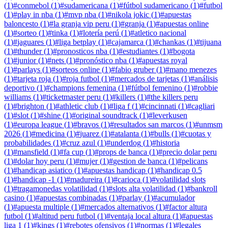
(
1
)
#
conmebol
(
1
)
#
sudamericana
(
1
)
#
fútbol sudamericano
(
1
)
#
futbol
(
1
)
#
play in nba
(
1
)
#
mvp nba
(
1
)
#
nikola jokic
(
1
)
#
apuestas
baloncesto
(
1
)
#
la granja vip peru
(
1
)
#
granja
(
1
)
#
apuestas online
(
1
)
#
sorteo
(
1
)
#
tinka
(
1
)
#
lotería perú
(
1
)
#
atletico nacional
(
1
)
#
jaguares
(
1
)
#
liga betplay
(
1
)
#
cajamarca
(
1
)
#
chankas
(
1
)
#
tijuana
(
1
)
#
thunder
(
1
)
#
pronosticos nba
(
1
)
#
estudiantes
(
1
)
#
bogota
(
1
)
#
junior
(
1
)
#
nets
(
1
)
#
pronóstico nba
(
1
)
#
apuestas royal
(
1
)
#
parlays
(
1
)
#
sorteos online
(
1
)
#
fabio gruber
(
1
)
#
mano menezes
(
1
)
#
tarjeta roja
(
1
)
#
roja futbol
(
1
)
#
mercados de tarjetas
(
1
)
#
análisis
deportivo
(
1
)
#
champions femenina
(
1
)
#
fútbol femenino
(
1
)
#
robbie
williams
(
1
)
#
ticketmaster peru
(
1
)
#
killers
(
1
)
#
the killers peru
(
1
)
#
brighton
(
1
)
#
athletic club
(
1
)
#
liga f
(
1
)
#
cincinnati
(
1
)
#
cagliari
(
1
)
#
slot
(
1
)
#
shine
(
1
)
#
original soundtrack
(
1
)
#
leverkusen
(
1
)
#
europa league
(
1
)
#
bravos
(
1
)
#
resultados san marcos
(
1
)
#
unmsm
2026
(
1
)
#
medicina
(
1
)
#
juarez
(
1
)
#
atalanta
(
1
)
#
bulls
(
1
)
#
cuotas y
probabilidades
(
1
)
#
cruz azul
(
1
)
#
underdog
(
1
)
#
historia
(
1
)
#
mansfield
(
1
)
#
fa cup
(
1
)
#
props de banca
(
1
)
#
precio dolar peru
(
1
)
#
dolar hoy peru
(
1
)
#
mujer
(
1
)
#
gestion de banca
(
1
)
#
pelicans
(
1
)
#
handicap asiatico
(
1
)
#
apuestas handicap
(
1
)
#
handicap 0.5
(
1
)
#
handicap -1
(
1
)
#
madureira
(
1
)
#
carioca
(
1
)
#
volatilidad slots
(
1
)
#
tragamonedas volatilidad
(
1
)
#
slots alta volatilidad
(
1
)
#
bankroll
casino
(
1
)
#
apuestas combinadas
(
1
)
#
parlay
(
1
)
#
acumulador
(
1
)
#
apuesta multiple
(
1
)
#
mercados alternativos
(
1
)
#
factor altura
futbol
(
1
)
#
altitud peru futbol
(
1
)
#
ventaja local altura
(
1
)
#
apuestas
liga 1
(
1
)
#
kings
(
1
)
#
rebotes ofensivos
(
1
)
#
normas
(
1
)
#
legales