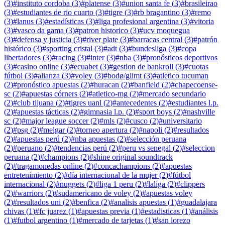
(
3
)
#
instituto cordoba
(
3
)
#
platense
(
3
)
#
union santa fe
(
3
)
#
brasileirao
(
3
)
#
estudiantes de rio cuarto
(
3
)
#
tigre
(
3
)
#
rb bragantino
(
3
)
#
remo
(
3
)
#
lanus
(
3
)
#
estadísticas
(
3
)
#
liga profesional argentina
(
3
)
#
vitoria
(
3
)
#
vasco da gama
(
3
)
#
patron historico
(
3
)
#
ucv moquegua
(
3
)
#
defensa y justicia
(
3
)
#
river plate
(
3
)
#
barracas central
(
3
)
#
patrón
histórico
(
3
)
#
sporting cristal
(
3
)
#
adt
(
3
)
#
bundesliga
(
3
)
#
copa
libertadores
(
3
)
#
racing
(
3
)
#
inter
(
3
)
#
nba
(
3
)
#
pronósticos deportivos
(
3
)
#
casino online
(
3
)
#
ecuabet
(
3
)
#
gestion de bankroll
(
3
)
#
cuotas
fútbol
(
3
)
#
alianza
(
3
)
#
voley
(
3
)
#
bodø/glimt
(
3
)
#
atletico tucuman
(
2
)
#
pronóstico apuestas
(
2
)
#
huracan
(
2
)
#
banfield
(
2
)
#
chapecoense-
sc
(
2
)
#
apuestas córners
(
2
)
#
atletico-mg
(
2
)
#
mercado secundario
(
2
)
#
club tijuana
(
2
)
#
tigres uanl
(
2
)
#
antecedentes
(
2
)
#
estudiantes l.p.
(
2
)
#
apuestas tácticas
(
2
)
#
gimnasia l.p.
(
2
)
#
sport boys
(
2
)
#
nashville
sc
(
2
)
#
major league soccer
(
2
)
#
mls
(
2
)
#
cusco
(
2
)
#
universitario
(
2
)
#
psg
(
2
)
#
melgar
(
2
)
#
torneo apertura
(
2
)
#
napoli
(
2
)
#
resultados
(
2
)
#
apuestas perú
(
2
)
#
nba apuestas
(
2
)
#
selección peruana
(
2
)
#
peruano
(
2
)
#
tendencias perú
(
2
)
#
peru vs senegal
(
2
)
#
seleccion
peruana
(
2
)
#
champions
(
2
)
#
shine original soundtrack
(
2
)
#
tragamonedas online
(
2
)
#
concachampions
(
2
)
#
apuestas
entretenimiento
(
2
)
#
día internacional de la mujer
(
2
)
#
fútbol
internacional
(
2
)
#
nuggets
(
2
)
#
liga 1 peru
(
2
)
#
laliga
(
2
)
#
clippers
(
2
)
#
warriors
(
2
)
#
sudamericano de voley
(
2
)
#
apuestas voley
(
2
)
#
resultados uni
(
2
)
#
benfica
(
2
)
#
analisis apuestas
(
1
)
#
guadalajara
chivas
(
1
)
#
fc juarez
(
1
)
#
apuestas previa
(
1
)
#
estadisticas
(
1
)
#
análisis
(
1
)
#
futbol argentino
(
1
)
#
mercado de tarjetas
(
1
)
#
san lorezo