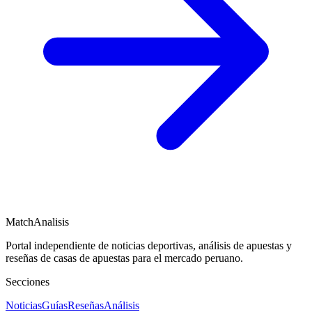
MatchAnalisis
Portal independiente de noticias deportivas, análisis de apuestas y
reseñas de casas de apuestas para el mercado peruano.
Secciones
Noticias
Guías
Reseñas
Análisis