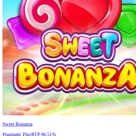
Sweet Bonanza
Pragmatic Play
RTP
96.51
%